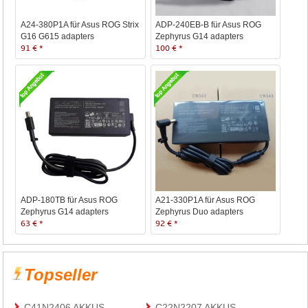
A24-380P1A für Asus ROG Strix
ADP-240EB-B für Asus ROG
G16 G615 adapters
Zephyrus G14 adapters
91 € *
100 € *
ADP-180TB für Asus ROG
A21-330P1A für Asus ROG
Zephyrus G14 adapters
Zephyrus Duo adapters
63 € *
92 € *
Topseller
C41N2406 AKKUS
C22N2207 AKKUS