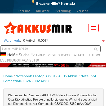
Brauche Hilfe?
Kontakt
über uns
Rückkehr
Bezahlung
Versand
Menü
Warenkorb
:
0 Artikel - 0.00€*
Heiße Suche
:
L24M4P71
SHT3585130
EB-F1A2GBU
HE349
EVE188595QH
VCA-SBT90
Home
Notebook Laptop Akkus
ASUS Akkus
Note: not
/
/
/
Compatible C32N2002 akku
Warum wählen Sie uns - AKKUSMIR.de ? Unsere Vorteile:hoche
Qualität+günstige Preis+schnelle Lieferung. Wir sind spezialisiert
auf Diskont Note: not Compatible C32N2002-8380 mAh/96Wh