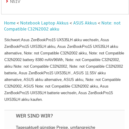
N51V
Home
Notebook Laptop Akkus
ASUS Akkus
Note: not
<
<
<
Compatible C32N2002 akku
Stichwort:Asus ZenBookPro15 UX535LH akku wechseln, Asus
ZenBookPro15 UX535LH akku, Asus ZenBookPro15 UX535LH akku
alternative, Note: not Compatible C32N2002 akku, Note: not Compatible
C32N2002 battery 8380 mAh/96Wh, Note: not Compatible C32N2002,
akku Note: not Compatible C32N2002, Note: not Compatible C32N2002
batterie, Asus ZenBookPro15 UX535LH , ASUS 11.55V akku
alternative, ASUS akku alternative, ASUS akku, Note: not Compatible
C32N2002, ASUS Note: not Compatible C32N2002 akku, Asus
ZenBookPro15 UX535LH batterie wechseln, Asus ZenBookPro15
UX535LH akku kaufen.
WER SIND WIR?
Tagesaktuell günstige Preise, umfangreiche