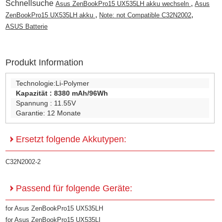
Schnellsuche
,
Asus ZenBookPro15 UX535LH akku wechseln
Asus
,
,
ZenBookPro15 UX535LH akku
Note: not Compatible C32N2002
ASUS Batterie
Produkt Information
Technologie:
Li-Polymer
Kapazität :
8380 mAh/96Wh
Spannung :
11.55V
Garantie:
12 Monate
Ersetzt folgende Akkutypen:
C32N2002-2
Passend für folgende Geräte:
for Asus ZenBookPro15 UX535LH
for Asus ZenBookPro15 UX535LI