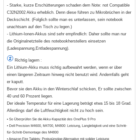
- Starke, kurze Erschütterungen schaden dem Note: not Compatible
C32N2002 Akku erheblich. Denn diese führen zu Mikrobrüchen in der
Deckschicht. (Folglich sollte man es unterlassen, sein notebook
unachtsam auf den Tisch zu legen.)
- Lithium-Ionen-Akkus sind sehr empfindlich: Daher sollte man nur
die Originalnetzteile des notebookherstellers einsetzen
(Ladespannung,Entladespannung).
Richtig lagern :
Ein Lithium-Akku muss richtig aufbewahrt werden, wenn er über
einen längeren Zeitraum hinweg nicht benutzt wird. Andernfalls geht
er kaputt.
Bevor sie den Akku in den Winterschlaf schicken, Er sollte zwischen
40 und 60 Prozent liegen.
Der ideale Temperatur für eine Lagerung beträgt etwa 15 bis 18 Grad.
Allerdings darf die Luftfeuchtigkeit nicht zu hoch sein.
• So Überprüfen Sie die Akku-Kapazität des OnePlus 9 Pro
• Dell Precision M4600, M4700, M4800: Leistung, Langlebigkeit und eine Schritt-
für-Schritt-Demontage des M4800
• Amazon Fire Tablets: Preisgünstige Alternative mit solider Leistung