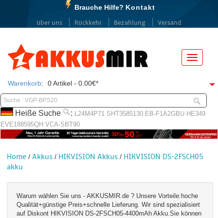
Brauche Hilfe?
Kontakt
über uns
Rückkehr
Bezahlung
Versand
Menü
Warenkorb
:
0 Artikel - 0.00€*
Heiße Suche
:
L24M4P71
SHT3585130
EB-F1A2GBU
HE349
EVE188595QH
VCA-SBT90
Home
Akkus
HIKVISION Akkus
HIKVISION DS-2FSCH05
/
/
/
akku
Warum wählen Sie uns - AKKUSMIR.de ? Unsere Vorteile:hoche
Qualität+günstige Preis+schnelle Lieferung. Wir sind spezialisiert
auf Diskont HIKVISION DS-2FSCH05-4400mAh Akku.Sie können