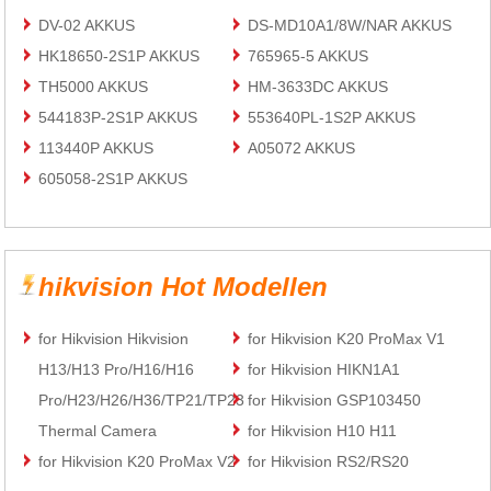
DV-02 AKKUS
DS-MD10A1/8W/NAR AKKUS
HK18650-2S1P AKKUS
765965-5 AKKUS
TH5000 AKKUS
HM-3633DC AKKUS
544183P-2S1P AKKUS
553640PL-1S2P AKKUS
113440P AKKUS
A05072 AKKUS
605058-2S1P AKKUS
hikvision Hot Modellen
for Hikvision Hikvision
for Hikvision K20 ProMax V1
H13/H13 Pro/H16/H16
for Hikvision HIKN1A1
Pro/H23/H26/H36/TP21/TP23
for Hikvision GSP103450
Thermal Camera
for Hikvision H10 H11
for Hikvision K20 ProMax V2
for Hikvision RS2/RS20