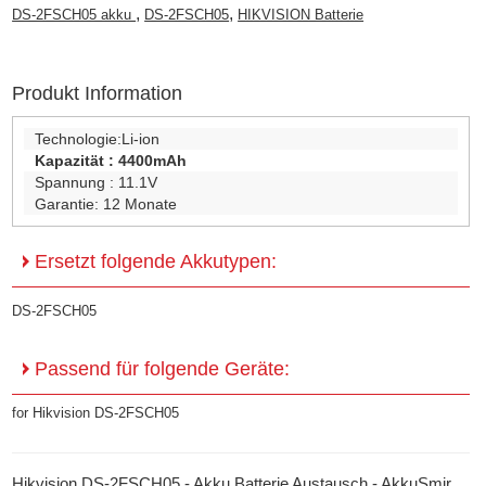
,
,
DS-2FSCH05 akku
DS-2FSCH05
HIKVISION Batterie
Produkt Information
Technologie:
Li-ion
Kapazität :
4400mAh
Spannung :
11.1V
Garantie:
12 Monate
Ersetzt folgende Akkutypen:
DS-2FSCH05
Passend für folgende Geräte:
for Hikvision DS-2FSCH05
Hikvision DS-2FSCH05 - Akku Batterie Austausch - AkkuSmir