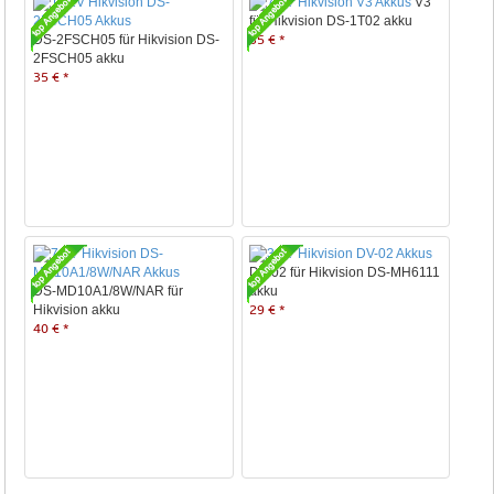
V3
für Hikvision DS-1T02 akku
DS-2FSCH05 für Hikvision DS-
35 € *
2FSCH05 akku
35 € *
DV-02 für Hikvision DS-MH6111
DS-MD10A1/8W/NAR für
akku
Hikvision akku
29 € *
40 € *