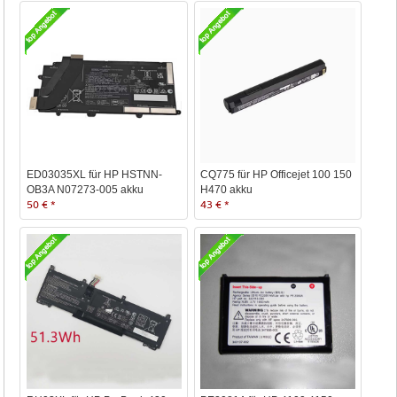
ED03035XL für HP HSTNN-
CQ775 für HP Officejet 100 150
OB3A N07273-005 akku
H470 akku
50 € *
43 € *