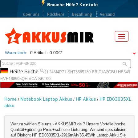
Brauche Hilfe?
Kontakt
über uns
Rückkehr
Bezahlung
Versand
Menü
Warenkorb
:
0 Artikel - 0.00€*
Heiße Suche
:
L24M4P71
SHT3585130
EB-F1A2GBU
HE349
EVE188595QH
VCA-SBT90
Home
Notebook Laptop Akkus
HP Akkus
HP ED03035XL
/
/
/
akku
Warum wählen Sie uns - AKKUSMIR.de ? Unsere Vorteile:hoche
Qualität+günstige Preis+schnelle Lieferung. Wir sind spezialisiert
auf Diskont HP ED03035XL-2916mAh/35.45Wh Laptop Akku.Sie