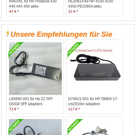
RH03XL für HP ProBook 430
PE2081A für HP 4100 4150
440 445 450 akku
4350 PE2080A akku
47 € *
32 € *
Unsere Empfehlungen für Sie
L80890-001 für Hp Z2 SFF
N74821-001 für HP OMEN 17-
G5/G8 SFF adapters
cm2010nr adapters
73 € *
117 € *