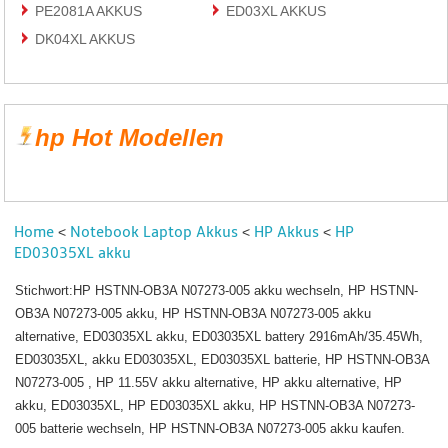
PE2081A AKKUS
ED03XL AKKUS
DK04XL AKKUS
hp Hot Modellen
Home
Notebook Laptop Akkus
HP Akkus
HP
<
<
<
ED03035XL akku
Stichwort:HP HSTNN-OB3A N07273-005 akku wechseln, HP HSTNN-
OB3A N07273-005 akku, HP HSTNN-OB3A N07273-005 akku
alternative, ED03035XL akku, ED03035XL battery 2916mAh/35.45Wh,
ED03035XL, akku ED03035XL, ED03035XL batterie, HP HSTNN-OB3A
N07273-005 , HP 11.55V akku alternative, HP akku alternative, HP
akku, ED03035XL, HP ED03035XL akku, HP HSTNN-OB3A N07273-
005 batterie wechseln, HP HSTNN-OB3A N07273-005 akku kaufen.