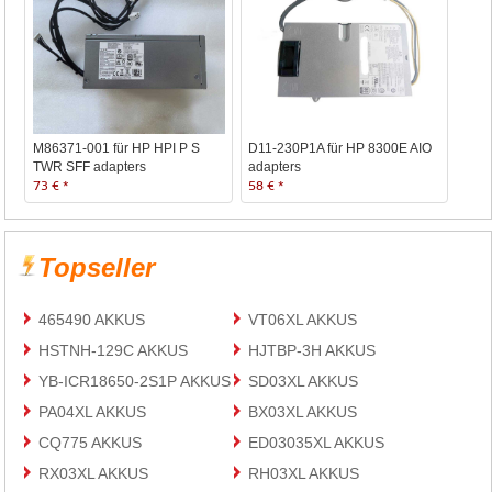
M86371-001 für HP HPI P S
D11-230P1A für HP 8300E AIO
TWR SFF adapters
adapters
73 € *
58 € *
Topseller
465490 AKKUS
VT06XL AKKUS
HSTNH-129C AKKUS
HJTBP-3H AKKUS
YB-ICR18650-2S1P AKKUS
SD03XL AKKUS
PA04XL AKKUS
BX03XL AKKUS
CQ775 AKKUS
ED03035XL AKKUS
RX03XL AKKUS
RH03XL AKKUS