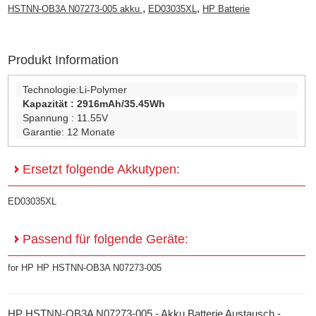
,
,
HSTNN-OB3A N07273-005 akku
ED03035XL
HP Batterie
Produkt Information
Technologie:
Li-Polymer
Kapazität :
2916mAh/35.45Wh
Spannung :
11.55V
Garantie:
12 Monate
Ersetzt folgende Akkutypen:
ED03035XL
Passend für folgende Geräte:
for HP HP HSTNN-OB3A N07273-005
HP HSTNN-OB3A N07273-005 - Akku Batterie Austausch -