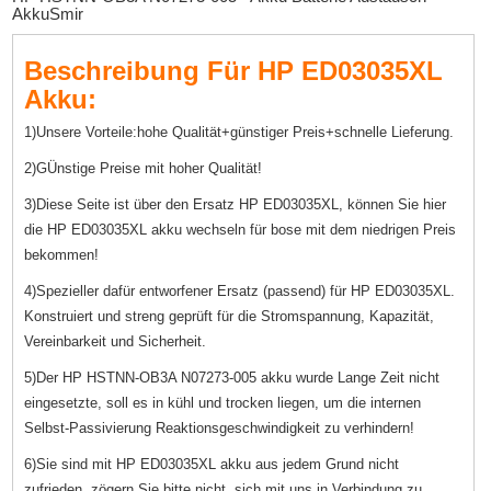
AkkuSmir
Beschreibung Für HP ED03035XL
Akku:
1)Unsere Vorteile:hohe Qualität+günstiger Preis+schnelle Lieferung.
2)GÜnstige Preise mit hoher Qualität!
3)Diese Seite ist über den Ersatz HP ED03035XL, können Sie hier
die HP ED03035XL akku wechseln für bose mit dem niedrigen Preis
bekommen!
4)Spezieller dafür entworfener Ersatz (passend) für HP ED03035XL.
Konstruiert und streng geprüft für die Stromspannung, Kapazität,
Vereinbarkeit und Sicherheit.
5)Der HP HSTNN-OB3A N07273-005 akku wurde Lange Zeit nicht
eingesetzte, soll es in kühl und trocken liegen, um die internen
Selbst-Passivierung Reaktionsgeschwindigkeit zu verhindern!
6)Sie sind mit HP ED03035XL akku aus jedem Grund nicht
zufrieden, zögern Sie bitte nicht, sich mit uns in Verbindung zu