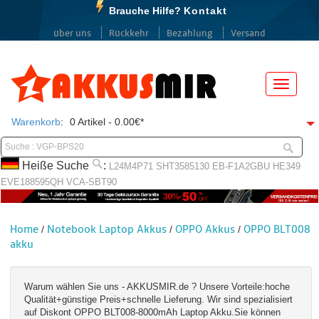
Brauche Hilfe?
Kontakt
über uns
Rückkehr
Bezahlung
Versand
Menü
Warenkorb
:
0 Artikel - 0.00€*
Heiße Suche
:
L24M4P71
SHT3585130
EB-F1A2GBU
HE349
EVE188595QH
VCA-SBT90
Home
Notebook Laptop Akkus
OPPO Akkus
OPPO BLT008
/
/
/
akku
Warum wählen Sie uns - AKKUSMIR.de ? Unsere Vorteile:hoche
Qualität+günstige Preis+schnelle Lieferung. Wir sind spezialisiert
auf Diskont OPPO BLT008-8000mAh Laptop Akku.Sie können