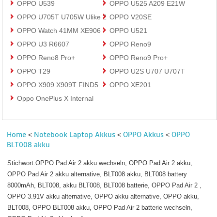
OPPO U539
OPPO U525 A209 E21W
OPPO U705T U705W Ulike 2
OPPO V20SE
OPPO Watch 41MM XE906
OPPO U521
OPPO U3 R6607
OPPO Reno9
OPPO Reno8 Pro+
OPPO Reno9 Pro+
OPPO T29
OPPO U2S U707 U707T
OPPO X909 X909T FIND5
OPPO XE201
Oppo OnePlus X Internal
Home
Notebook Laptop Akkus
OPPO Akkus
OPPO
<
<
<
BLT008 akku
Stichwort:OPPO Pad Air 2 akku wechseln, OPPO Pad Air 2 akku,
OPPO Pad Air 2 akku alternative, BLT008 akku, BLT008 battery
8000mAh, BLT008, akku BLT008, BLT008 batterie, OPPO Pad Air 2 ,
OPPO 3.91V akku alternative, OPPO akku alternative, OPPO akku,
BLT008, OPPO BLT008 akku, OPPO Pad Air 2 batterie wechseln,