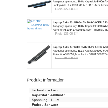
Ausgangsspannung:
10.8v
Kapazität:
4400mA
Laptop Akku für AS10B41 AS10B31,Acer Timel
Preis:127.00 € *
Laptop Akku für 5200mAh 10.8V ACER AS
Ausgangsspannung:
10.8V
Kapazität:
5200mA
Akku für AS10B41 AS10B51,Acer TimelineX 3
Preis:133.00 € *
Laptop Akku für 6700 mAh 11.1V ACER AS
Ausgangsspannung:
11.1V
Kapazität:
6700 mA
Akku für AS10B51,Acer Aspire 3820T 3820T
Preis:103.00 € *
Produkt Information
Technologie:
Li-ion
Kapazität :
4400mAh
Spannung :
11.1V
Farbe :
Schwarz