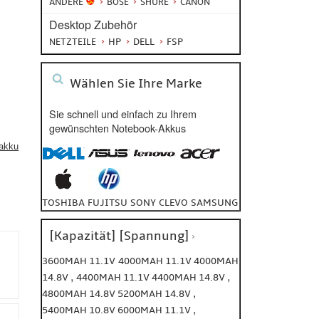
ANDERE
BOSE
SHURE
CANON
Desktop Zubehör
HP
DELL
FSP
NETZTEILE
Wählen Sie Ihre Marke
Sie schnell und einfach zu Ihrem
gewünschten Notebook-Akkus
 akku
TOSHIBA
FUJITSU
SONY
CLEVO
SAMSUNG
[Kapazität] [Spannung]
3600MAH 11.1V
4000MAH 11.1V
4000MAH
,
,
14.8V
4400MAH 11.1V
4400MAH 14.8V
,
4800MAH 14.8V
5200MAH 14.8V
,
5400MAH 10.8V
6000MAH 11.1V