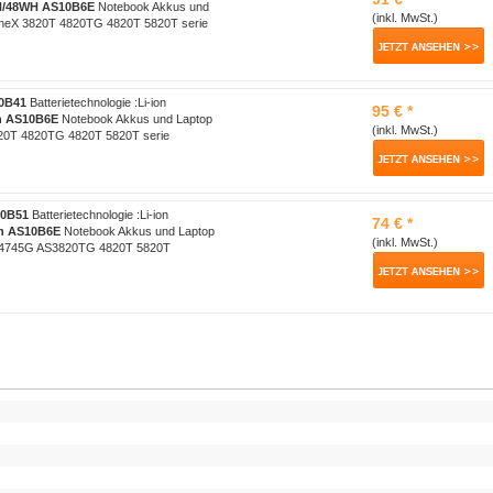
H/48WH
AS10B6E
Notebook Akkus und
(inkl. MwSt.)
ineX 3820T 4820TG 4820T 5820T serie
10B41
Batterietechnologie :Li-ion
95 € *
h
AS10B6E
Notebook Akkus und Laptop
(inkl. MwSt.)
820T 4820TG 4820T 5820T serie
10B51
Batterietechnologie :Li-ion
74 € *
h
AS10B6E
Notebook Akkus und Laptop
(inkl. MwSt.)
G 4745G AS3820TG 4820T 5820T