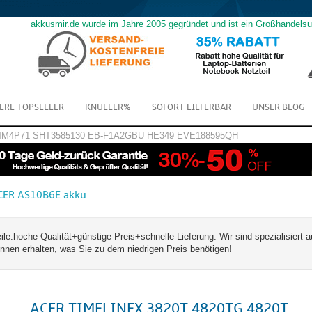
akkusmir.de wurde im Jahre 2005 gegründet und ist ein Großhandels
ERE TOPSELLER
KNÜLLER%
SOFORT LIEFERBAR
UNSER BLOG
4M4P71
SHT3585130
EB-F1A2GBU
HE349
EVE188595QH
CER AS10B6E akku
hoche Qualität+günstige Preis+schnelle Lieferung. Wir sind spezialisiert a
n erhalten, was Sie zu dem niedrigen Preis benötigen!
ACER TIMELINEX 3820T 4820TG 4820T