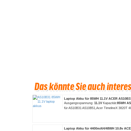
Laptop Akku für 85WH 11.1V ACER AS10B3
Ausgangsspannung:
11.1V
Kapazität:
85WH
AS
für AS10B31 AS10B51,Acer TimelineX 3820T 
Laptop Akku für 4400mAH/48WH 10.8v AC