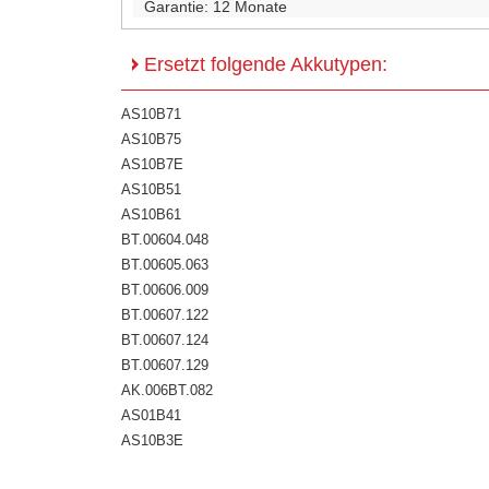
Garantie:
12 Monate
Ersetzt folgende Akkutypen:
AS10B71
AS10B75
AS10B7E
AS10B51
AS10B61
BT.00604.048
BT.00605.063
BT.00606.009
BT.00607.122
BT.00607.124
BT.00607.129
AK.006BT.082
AS01B41
AS10B3E