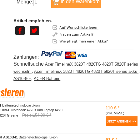
Menge:
Artikel empfehlen:
Auf Wunschliste legen
Fragen zum Artikel?
Wie pflegt man einen Akku?
Zahlungen:
Schnellsuche
Acer TimelineX 3820T 4820TG 4820T 5820T series
,
,
wechseln
Acer TimelineX 3820T 4820TG 4820T 5820T series akku
,
AS10B6E
ACER Batterie
1
Batterietechnologie :li-ion
110 € *
10B6E
Notebook Akkus und Laptop Akku
(inkl. MwSt.)
Preis:154.00 € *
4820TG serie
ER AS10B41
Batterietechnologie :Li-ion
91 € *