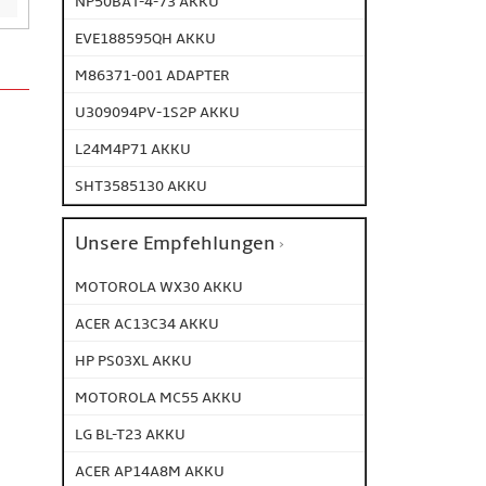
NP50BAT-4-73 AKKU
EVE188595QH AKKU
M86371-001 ADAPTER
U309094PV-1S2P AKKU
L24M4P71 AKKU
SHT3585130 AKKU
Unsere Empfehlungen
MOTOROLA WX30 AKKU
ACER AC13C34 AKKU
HP PS03XL AKKU
MOTOROLA MC55 AKKU
LG BL-T23 AKKU
ACER AP14A8M AKKU