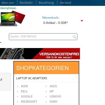
über uns
Rückkehr
Bezahlung
Versand
unternehmen.
Warenkorb
:
0 Artikel - 0.00€*
SHOPKATEGORIEN
LAPTOP AC ADAPTERS
uf
ACER
ASUS
DELL
HP
GOOGLE
LENOVO
MICROSOFT
SONY