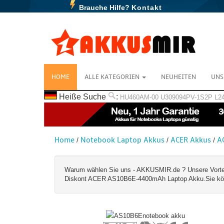
Brauche Hilfe?
Kontakt
HOME
ALLE KATEGORIEN
NEUHEITEN
UNS
Heiße Suche
:
HU460AM-00
U309094PV-1S2P
L2
Home
Notebook Laptop Akkus
ACER Akkus
A
/
/
/
Warum wählen Sie uns - AKKUSMIR.de ? Unsere Vorteile:
Diskont ACER AS10B6E-4400mAh Laptop Akku.Sie könne