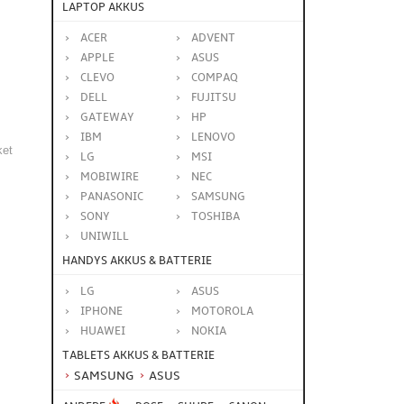
LAPTOP AKKUS
ACER
ADVENT
APPLE
ASUS
CLEVO
COMPAQ
DELL
FUJITSU
GATEWAY
HP
IBM
LENOVO
ket
LG
MSI
MOBIWIRE
NEC
PANASONIC
SAMSUNG
SONY
TOSHIBA
UNIWILL
HANDYS AKKUS & BATTERIE
LG
ASUS
IPHONE
MOTOROLA
HUAWEI
NOKIA
TABLETS AKKUS & BATTERIE
SAMSUNG
ASUS