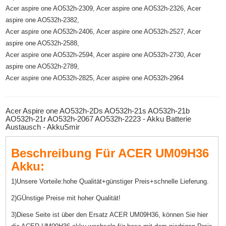
Acer aspire one AO532h-2309, Acer aspire one AO532h-2326, Acer
aspire one AO532h-2382,
Acer aspire one AO532h-2406, Acer aspire one AO532h-2527, Acer
aspire one AO532h-2588,
Acer aspire one AO532h-2594, Acer aspire one AO532h-2730, Acer
aspire one AO532h-2789,
Acer aspire one AO532h-2825, Acer aspire one AO532h-2964
Acer Aspire one AO532h-2Ds AO532h-21s AO532h-21b
AO532h-21r AO532h-2067 AO532h-2223 - Akku Batterie
Austausch - AkkuSmir
Beschreibung Für ACER UM09H36
Akku:
1)Unsere Vorteile:hohe Qualität+günstiger Preis+schnelle Lieferung.
2)GÜnstige Preise mit hoher Qualität!
3)Diese Seite ist über den Ersatz ACER UM09H36, können Sie hier