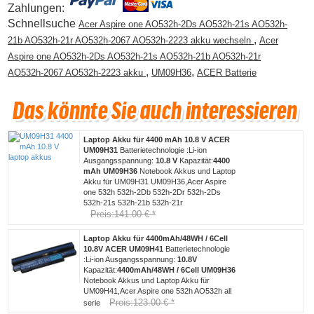
Zahlungen:
Schnellsuche
Acer Aspire one AO532h-2Ds AO532h-21s AO532h-
,
21b AO532h-21r AO532h-2067 AO532h-2223 akku wechseln
Acer
Aspire one AO532h-2Ds AO532h-21s AO532h-21b AO532h-21r
,
,
AO532h-2067 AO532h-2223 akku
UM09H36
ACER Batterie
Laptop Akku für 4400 mAh 10.8 V ACER
UM09H31
Batterietechnologie :Li-ion
Ausgangsspannung:
10.8 V
Kapazität:
4400
mAh
UM09H36
Notebook Akkus und Laptop
Akku für UM09H31 UM09H36,Acer Aspire
one 532h 532h-2Db 532h-2Dr 532h-2Ds
532h-21s 532h-21b 532h-21r
Preis:141.00 € *
Laptop Akku für 4400mAh/48WH / 6Cell
10.8V ACER UM09H41
Batterietechnologie
:Li-ion Ausgangsspannung:
10.8V
Kapazität:
4400mAh/48WH / 6Cell
UM09H36
Notebook Akkus und Laptop Akku für
UM09H41,Acer Aspire one 532h AO532h all
Preis:123.00 € *
serie