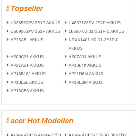
Topseller
U638560PV-3S1P AKKUS
U4867123PV-2S1P AKKUS
U609963PV-3S1P AKKUS
18650-00-01-3S1P-0 AKKUS
AP23ABL AKKUS
NDXX1401-00-01-3S1P-0
AKKUS
AS09C31 AKKUS
AS07A31 AKKUS
AP21A5T AKKUS
AP18L4K AKKUS
AP18B18J AKKUS
AP21D8M AKKUS
AP18E5L AKKUS
AP18E8M AKKUS
AP16C56 AKKUS
acer Hot Modellen
Aspire 4743G Aspire 4750
Aspire 4745G 5745G 3820TG