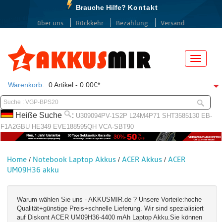
Brauche Hilfe?
Kontakt
über uns
Rückkehr
Bezahlung
Versand
Menü
Warenkorb
:
0 Artikel - 0.00€*
Heiße Suche
:
U309094PV-1S2P
L24M4P71
SHT3585130
EB-
F1A2GBU
HE349
EVE188595QH
VCA-SBT90
Home
Notebook Laptop Akkus
ACER Akkus
ACER
/
/
/
UM09H36 akku
Warum wählen Sie uns - AKKUSMIR.de ? Unsere Vorteile:hoche
Qualität+günstige Preis+schnelle Lieferung. Wir sind spezialisiert
auf Diskont ACER UM09H36-4400 mAh Laptop Akku.Sie können