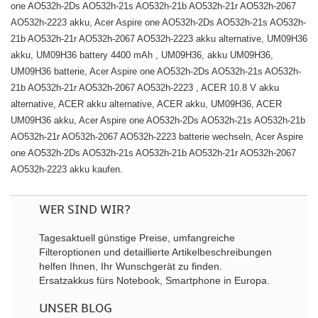
one AO532h-2Ds AO532h-21s AO532h-21b AO532h-21r AO532h-2067
AO532h-2223 akku, Acer Aspire one AO532h-2Ds AO532h-21s AO532h-
21b AO532h-21r AO532h-2067 AO532h-2223 akku alternative, UM09H36
akku, UM09H36 battery 4400 mAh , UM09H36, akku UM09H36,
UM09H36 batterie, Acer Aspire one AO532h-2Ds AO532h-21s AO532h-
21b AO532h-21r AO532h-2067 AO532h-2223 , ACER 10.8 V akku
alternative, ACER akku alternative, ACER akku, UM09H36, ACER
UM09H36 akku, Acer Aspire one AO532h-2Ds AO532h-21s AO532h-21b
AO532h-21r AO532h-2067 AO532h-2223 batterie wechseln, Acer Aspire
one AO532h-2Ds AO532h-21s AO532h-21b AO532h-21r AO532h-2067
AO532h-2223 akku kaufen.
WER SIND WIR?
Tagesaktuell günstige Preise, umfangreiche
Filteroptionen und detaillierte Artikelbeschreibungen
helfen Ihnen, Ihr Wunschgerät zu finden.
Ersatzakkus fürs Notebook, Smartphone in Europa.
UNSER BLOG