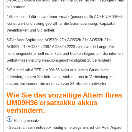
die ACER UM09H36 akku wechseln für bose mit dem niedrigen Preis
bekommen!
4)Spezieller dafür entworfener Ersatz (passend) für ACER UM09H36.
Konstruiert und streng geprüft für die Stromspannung, Kapazität,
Vereinbarkeit und Sicherheit.
5)Der Acer Aspire one AO532h-2Ds AO532h-21s AO532h-21b
AO532h-21r AO532h-2067 AO532h-2223 akku wurde Lange Zeit
nicht eingesetzte, soll es in kühl und trocken liegen, um die internen
Selbst-Passivierung Reaktionsgeschwindigkeit zu verhindern!
6)Sie sind mit ACER UM09H36 akku aus jedem Grund nicht
zufrieden, zögern Sie bitte nicht, sich mit uns in Verbindung zu
setzen, wir werden Sie innerhalb von 24 Stunden antworten.
Wie Sie das vorzeitige Altern Ihres
UM09H36 ersatzakku akkus
verhindern.
Richtig einsatz :
- Setzt man sein notebook häufig unterwegs ein, ist der Acer Aspire