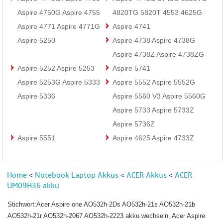
Aspire 4750G Aspire 4755
4820TG 5820T 4553 4625G
Aspire 4771 Aspire 4771G
Aspire 4741
Aspire 5250
Aspire 4738 Aspire 4738G
Aspire 4738Z Aspire 4738ZG
Aspire 5252 Aspire 5253
Aspire 5741
Aspire 5253G Aspire 5333
Aspire 5552 Aspire 5552G
Aspire 5336
Aspire 5560 V3 Aspire 5560G
Aspire 5733 Aspire 5733Z
Aspire 5736Z
Aspire 5551
Aspire 4625 Aspire 4733Z
Home
Notebook Laptop Akkus
ACER Akkus
ACER
<
<
<
UM09H36 akku
Stichwort:Acer Aspire one AO532h-2Ds AO532h-21s AO532h-21b
AO532h-21r AO532h-2067 AO532h-2223 akku wechseln, Acer Aspire