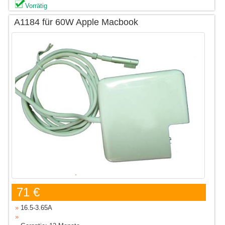
Vorrätig
A1184 für 60W Apple Macbook
71 €
»
16.5-3.65A
»