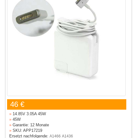
46 €
»
14.85V 3.05A 45W
»
45W
»
Garantie: 12 Monate
»
SKU: APP17219
Ersetzt nachfolgende:
A1466
A1436