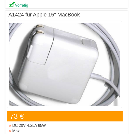
Vorrätig
A1424 für Apple 15" MacBook
73 €
»
DC 20V 4.25A 85W
»
Max.