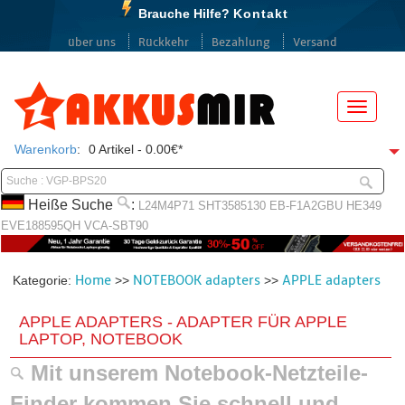
Brauche Hilfe?
Kontakt
über uns
Rückkehr
Bezahlung
Versand
Menü
Warenkorb
:
0 Artikel - 0.00€*
Heiße Suche
:
L24M4P71
SHT3585130
EB-F1A2GBU
HE349
EVE188595QH
VCA-SBT90
Home
NOTEBOOK adapters
APPLE adapters
Kategorie:
>>
>>
APPLE ADAPTERS - ADAPTER FÜR APPLE
LAPTOP, NOTEBOOK
Mit unserem Notebook-Netzteile-
Finder kommen Sie schnell und