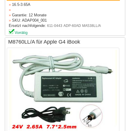
»
16.5-3.65A
»
»
Garantie: 12 Monate
»
SKU: ADAP004_001
Ersetzt nachfolgende:
611-0443
ADP-60AD
MA538LL/A
Vorrätig
M8760LL/A für Apple G4 iBook