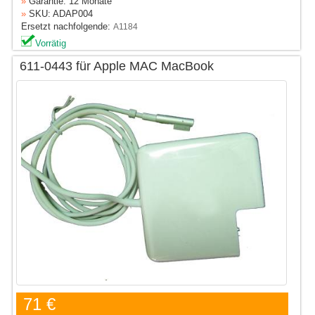
»
Garantie: 12 Monate
»
SKU: ADAP004
Ersetzt nachfolgende:
A1184
Vorrätig
611-0443 für Apple MAC MacBook
71 €