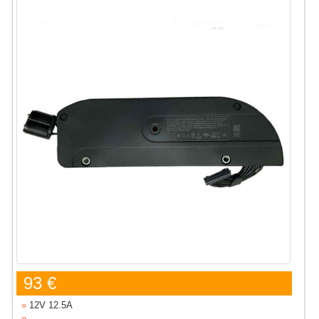
93 €
»
12V 12.5A
»