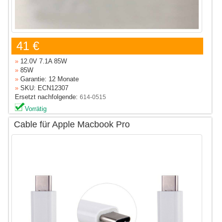
41 €
»
12.0V 7.1A 85W
»
85W
»
Garantie: 12 Monate
»
SKU: ECN12307
Ersetzt nachfolgende:
614-0515
Vorrätig
Cable für Apple Macbook Pro