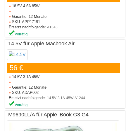
»
18.5V 4.6A 85W
»
»
Garantie: 12 Monate
»
SKU: APP17191
Ersetzt nachfolgende:
A1343
Vorrätig
14.5V für Apple Macbook Air
56 €
»
14.5V 3.1A 45W
»
»
Garantie: 12 Monate
»
SKU: ADAP002
Ersetzt nachfolgende:
14.5V
3.1A
45W
A1244
Vorrätig
M9690LL/A für Apple iBook G3 G4