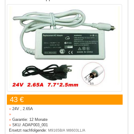
43 €
»
24V , 2.65A
»
»
Garantie: 12 Monate
»
SKU: ADAP003_001
Ersetzt nachfolgende:
M9165B/A
M8603LL/A