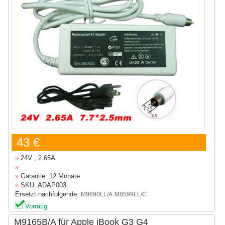
43 €
»
24V , 2.65A
»
»
Garantie: 12 Monate
»
SKU: ADAP003
Ersetzt nachfolgende:
M9690LL/A
M8599LL/C
Vorrätig
M9165B/A für Apple iBook G3 G4