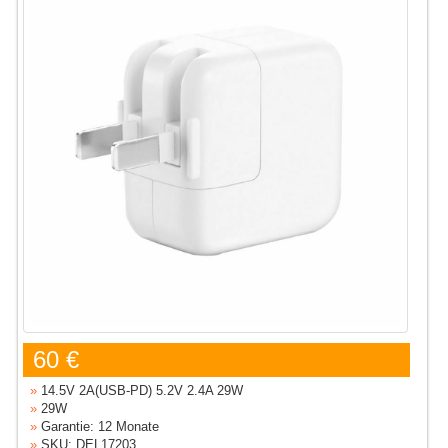
60 €
»
14.5V 2A(USB-PD) 5.2V 2.4A 29W
»
29W
»
Garantie: 12 Monate
»
SKU: DEL17203