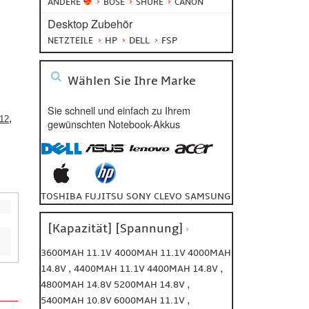
ANDERE
BOSE
SHURE
CANON
Desktop Zubehör
HP
DELL
FSP
NETZTEILE
Wählen Sie Ihre Marke
Sie schnell und einfach zu Ihrem
,
12
gewünschten Notebook-Akkus
TOSHIBA
FUJITSU
SONY
CLEVO
SAMSUNG
[Kapazität] [Spannung]
3600MAH 11.1V
4000MAH 11.1V
4000MAH
,
,
14.8V
4400MAH 11.1V
4400MAH 14.8V
,
4800MAH 14.8V
5200MAH 14.8V
,
5400MAH 10.8V
6000MAH 11.1V