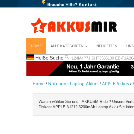
Brauche Hilfe?
Kontakt
HOME
ALLE KATEGORIEN
NEUHEITEN
UNS
Heiße Suche
:
L24M4P71
SHT3585130
EB-F1A2
Home
Notebook Laptop Akkus
APPLE Akkus
/
/
/
Warum wählen Sie uns - AKKUSMIR.de ? Unsere Vorteile:
Diskont APPLE A1212-6200mAh Laptop Akku.Sie können