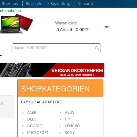
über uns
Rückkehr
Bezahlung
Versand
unternehmen.
Warenkorb
:
0 Artikel - 0.00€*
SHOPKATEGORIEN
LAPTOP AC ADAPTERS
uf
ACER
ASUS
DELL
HP
GOOGLE
LENOVO
MICROSOFT
SONY