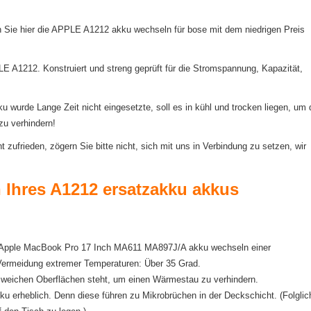
 Sie hier die APPLE A1212 akku wechseln für bose mit dem niedrigen Preis
LE A1212. Konstruiert und streng geprüft für die Stromspannung, Kapazität,
urde Lange Zeit nicht eingesetzte, soll es in kühl und trocken liegen, um 
zu verhindern!
ufrieden, zögern Sie bitte nicht, sich mit uns in Verbindung zu setzen, wir
n Ihres A1212 ersatzakku akkus
der Apple MacBook Pro 17 Inch MA611 MA897J/A akku wechseln einer
 Vermeidung extremer Temperaturen: Über 35 Grad.
f weichen Oberflächen steht, um einen Wärmestau zu verhindern.
 erheblich. Denn diese führen zu Mikrobrüchen in der Deckschicht. (Folglic