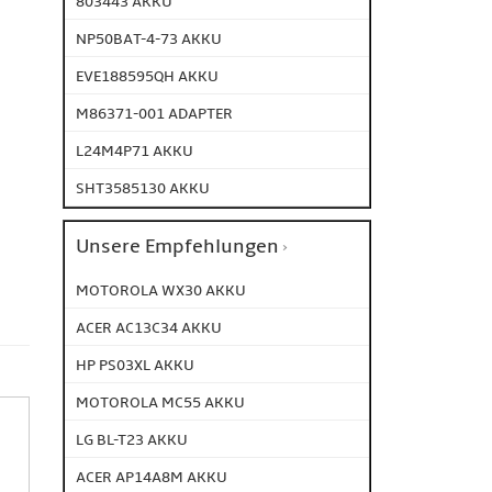
803443 AKKU
NP50BAT-4-73 AKKU
EVE188595QH AKKU
M86371-001 ADAPTER
L24M4P71 AKKU
SHT3585130 AKKU
Unsere Empfehlungen
MOTOROLA WX30 AKKU
ACER AC13C34 AKKU
HP PS03XL AKKU
MOTOROLA MC55 AKKU
LG BL-T23 AKKU
ACER AP14A8M AKKU