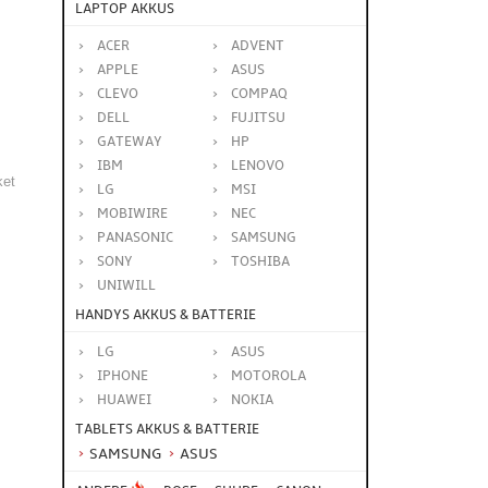
LAPTOP AKKUS
ACER
ADVENT
APPLE
ASUS
CLEVO
COMPAQ
DELL
FUJITSU
GATEWAY
HP
IBM
LENOVO
ket
LG
MSI
MOBIWIRE
NEC
PANASONIC
SAMSUNG
SONY
TOSHIBA
UNIWILL
HANDYS AKKUS & BATTERIE
LG
ASUS
IPHONE
MOTOROLA
HUAWEI
NOKIA
TABLETS AKKUS & BATTERIE
SAMSUNG
ASUS