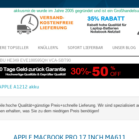
akkusmir.de wurde im Jahre 2005 gegründet und ist ein Großhandels
ERE TOPSELLER
KNÜLLER%
SOFORT LIEFERBAR
UNSER BLOG
GBU
HE349
EVE188595QH
VCA-SBT90
APPLE A1212 akku
hoche Qualität+günstige Preis+schnelle Lieferung. Wir sind spezialisiert a
 erhalten, was Sie zu dem niedrigen Preis benötigen!
APPLE MACBOOK PRO 17 INCH MA611