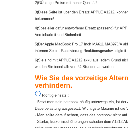
2)GÜnstige Preise mit hoher Qualität!
3)Diese Seite ist über den Ersatz APPLE A1212, können
bekommen!
4)Spezieller dafür entworfener Ersatz (passend) für APP
Vereinbarkeit und Sicherheit.
5)Der Apple MacBook Pro 17 Inch MA611 MA897J/A akku w
internen Selbst-Passivierung Reaktionsgeschwindigkeit 
6)Sie sind mit APPLE A1212 akku aus jedem Grund nicht z
werden Sie innerhalb von 24 Stunden antworten.
Wie Sie das vorzeitige Alter
verhindern.
Richtig einsatz :
- Setzt man sein notebook häufig unterwegs ein, ist 
Dauerbelastung ausgesetzt. Wichtigste Maxime ist die
- Man sollte darauf achten, dass das notebook nicht au
- Starke, kurze Erschütterungen schaden dem A1212 Akku