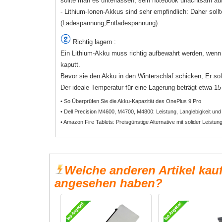
sollte man es unterlassen, sein notebook unachtsam auf
- Lithium-Ionen-Akkus sind sehr empfindlich: Daher sollt
(Ladespannung,Entladespannung).
Richtig lagern :
Ein Lithium-Akku muss richtig aufbewahrt werden, wenn e
kaputt.
Bevor sie den Akku in den Winterschlaf schicken, Er sol
Der ideale Temperatur für eine Lagerung beträgt etwa 15 b
• So Überprüfen Sie die Akku-Kapazität des OnePlus 9 Pro
• Dell Precision M4600, M4700, M4800: Leistung, Langlebigkeit und
• Amazon Fire Tablets: Preisgünstige Alternative mit solider Leistun
Welche anderen Artikel kau
angesehen haben?