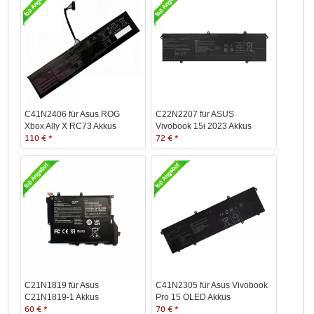
C41N2406 für Asus ROG
C22N2207 für ASUS
Xbox Ally X RC73 Akkus
Vivobook 15i 2023 Akkus
110 € *
72 € *
C21N1819 für Asus
C41N2305 für Asus Vivobook
C21N1819-1 Akkus
Pro 15 OLED Akkus
60 € *
70 € *