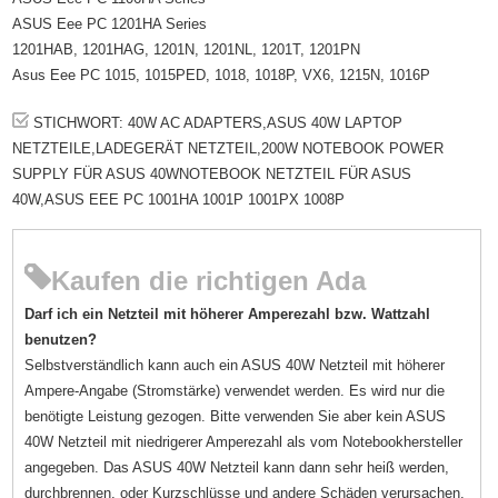
ASUS Eee PC 1201HA Series
1201HAB, 1201HAG, 1201N, 1201NL, 1201T, 1201PN
Asus Eee PC 1015, 1015PED, 1018, 1018P, VX6, 1215N, 1016P
STICHWORT: 40W AC ADAPTERS,ASUS 40W LAPTOP
NETZTEILE,LADEGERÄT NETZTEIL,200W NOTEBOOK POWER
SUPPLY FÜR ASUS 40WNOTEBOOK NETZTEIL FÜR ASUS
40W,ASUS EEE PC 1001HA 1001P 1001PX 1008P
Kaufen die richtigen Ada
Darf ich ein Netzteil mit höherer Amperezahl bzw. Wattzahl
benutzen?
Selbstverständlich kann auch ein ASUS 40W Netzteil mit höherer
Ampere-Angabe (Stromstärke) verwendet werden. Es wird nur die
benötigte Leistung gezogen. Bitte verwenden Sie aber kein ASUS
40W Netzteil mit niedrigerer Amperezahl als vom Notebookhersteller
angegeben. Das ASUS 40W Netzteil kann dann sehr heiß werden,
durchbrennen, oder Kurzschlüsse und andere Schäden verursachen.