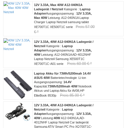
12V 3.33A, Max 40W A12-040N1A
Ladegerät / Netzteil
Kategorie :
Laptop
Adapter
Ausgangsspannung :
12V 3.33A,
Max 40W
Leistung:
A12-040N1A Laptop
Charger Laptop Netzteil samsung tablet
Preis:57.00
XE700T1C XE500T1C serie
€ *
12V 3.33A, 40W A12-040N1A Ladegerät /
Netzteil
Kategorie :
Laptop
Adapter
Ausgangsspannung :
12V 3.33A,
40W
Leistung:
A12-040N1A AD-4012NHF
Laptop Netzteil Samsung XE500T1C
Preis:60.00 € *
XE700T1C-A01 serie
Laptop Akku für 73Wh/5200mah 14.4V
ASUS 40W
Batterietechnologie :Li-ion
Ausgangsspannung:
14.4V
Kapazität:
73Wh/5200mah
40W
Notebook
Akkus und Laptop Akku für AV08,HP
Preis:85.00 € *
EliteBook 8530p
12V 3.33A, 40W A12-040N1A Ladegerät /
Netzteil
Kategorie :
Laptop
Adapter
Ausgangsspannung :
12V 3.33A,
40W
Leistung:
40W
A12-040N1A,AD-
4012NHF Laptop Netzteil Car ladegerät
Samsung ATIV Smart PC Pro XQ700T1C-