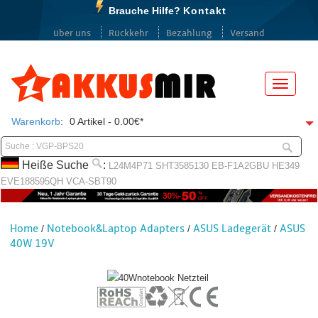
Brauche Hilfe?
Kontakt
über uns
Rückkehr
Bezahlung
Versand
Menü
Warenkorb
:
0 Artikel - 0.00€*
Heiße Suche
:
L24M4P71
SHT3585130
EB-F1A2GBU
HE349
EVE188595QH
VCA-SBT90
Home
Notebook&Laptop Adapters
ASUS Ladegerät
ASUS
/
/
/
40W 19V