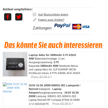
Artikel empfehlen:
Auf Wunschliste legen
Fragen zum Artikel?
Zahlungen:
Laptop Akku für 1800mAh 3.7V ASUS
40W
Batterietechnologie :Li-ion
Ausgangsspannung:
3.7V
Kapazität:
1800mAh
40W
Notebook Akkus
und Laptop Akku für 1UF103450P-WCM-
04,Wacom intuos 4 PTK-540WL ACK-40203
Preis:33.00 € *
19.5V 10.3A 200W 608431-001 Ladegerät /
Netzteil
Kategorie :
Laptop
Adapter
Ausgangsspannung :
19.5V 10.3A
200W
Leistung:
608431-001 608431-002
Laptop Netzteil HP Compaq 8740w i5-540M
Preis:92.00 € *
17.0 320/2GB PC