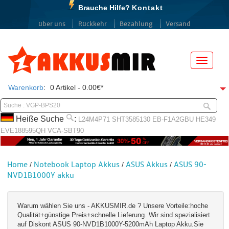
Brauche Hilfe?
Kontakt
über uns
Rückkehr
Bezahlung
Versand
Menü
Warenkorb
:
0 Artikel - 0.00€*
Heiße Suche
:
L24M4P71
SHT3585130
EB-F1A2GBU
HE349
EVE188595QH
VCA-SBT90
Home
Notebook Laptop Akkus
ASUS Akkus
ASUS 90-
/
/
/
NVD1B1000Y akku
Warum wählen Sie uns - AKKUSMIR.de ? Unsere Vorteile:hoche
Qualität+günstige Preis+schnelle Lieferung. Wir sind spezialisiert
auf Diskont ASUS 90-NVD1B1000Y-5200mAh Laptop Akku.Sie