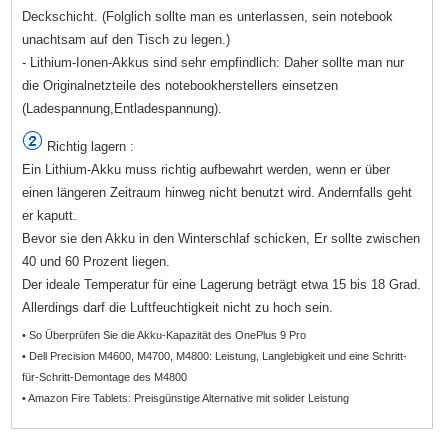
Deckschicht. (Folglich sollte man es unterlassen, sein notebook
unachtsam auf den Tisch zu legen.)
- Lithium-Ionen-Akkus sind sehr empfindlich: Daher sollte man nur
die Originalnetzteile des notebookherstellers einsetzen
(Ladespannung,Entladespannung).
Richtig lagern :
Ein Lithium-Akku muss richtig aufbewahrt werden, wenn er über
einen längeren Zeitraum hinweg nicht benutzt wird. Andernfalls geht
er kaputt.
Bevor sie den Akku in den Winterschlaf schicken, Er sollte zwischen
40 und 60 Prozent liegen.
Der ideale Temperatur für eine Lagerung beträgt etwa 15 bis 18 Grad.
Allerdings darf die Luftfeuchtigkeit nicht zu hoch sein.
• So Überprüfen Sie die Akku-Kapazität des OnePlus 9 Pro
• Dell Precision M4600, M4700, M4800: Leistung, Langlebigkeit und eine Schritt-
für-Schritt-Demontage des M4800
• Amazon Fire Tablets: Preisgünstige Alternative mit solider Leistung