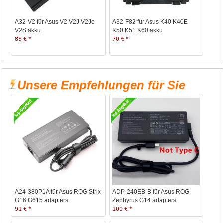
A32-V2 für Asus V2 V2J V2Je
A32-F82 für Asus K40 K40E
V2S akku
K50 K51 K60 akku
85 € *
70 € *
Unsere Empfehlungen für Sie
A24-380P1A für Asus ROG Strix
ADP-240EB-B für Asus ROG
G16 G615 adapters
Zephyrus G14 adapters
91 € *
100 € *