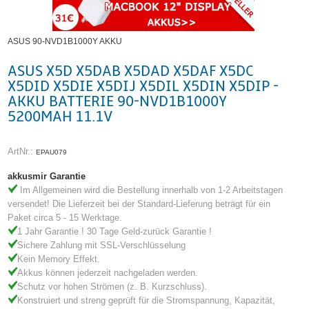
ASUS 90-NVD1B1000Y AKKU
ASUS X5D X5DAB X5DAD X5DAF X5DC
X5DID X5DIE X5DIJ X5DIL X5DIN X5DIP -
AKKU BATTERIE 90-NVD1B1000Y
5200MAH 11.1V
ArtNr.:
EPAU079
akkusmir Garantie
Im Allgemeinen wird die Bestellung innerhalb von 1-2 Arbeitstagen
versendet! Die Lieferzeit bei der Standard-Lieferung beträgt für ein
Paket circa 5 - 15 Werktage.
1 Jahr Garantie ! 30 Tage Geld-zurück Garantie !
Sichere Zahlung mit SSL-Verschlüsselung
Kein Memory Effekt.
Akkus können jederzeit nachgeladen werden.
Schutz vor hohen Strömen (z. B. Kurzschluss).
Konstruiert und streng geprüft für die Stromspannung, Kapazität,