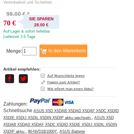
Vereinbarkeit und Sicherheit.
98.00 € *
SIE SPAREN
70 €
28.00 €
Auf Lager & sofort lieferbar
Lieferzeit 2-5 Tage
Menge:
Artikel empfehlen:
Auf Wunschliste legen
Fragen zum Artikel?
Wie pflegt man einen Akku?
Zahlungen:
Schnellsuche
ASUS X5D X5DAB X5DAD X5DAF X5DC X5DID
,
X5DIE X5DIJ X5DIL X5DIN X5DIP akku wechseln
ASUS X5D
X5DAB X5DAD X5DAF X5DC X5DID X5DIE X5DIJ X5DIL X5DIN
,
,
X5DIP akku
90-NVD1B1000Y
ASUS Batterie