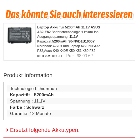
Laptop Akku für 5200mAh 11.1V ASUS
A32-F82
Batterietechnologie :Lithium-ion
Ausgangsspannung:
11.1V
Kapazität:
5200mAh
90-NVD1B1000Y
Notebook Akkus und Laptop Akku für A32-
F82,Asus K40 K40E K50 K51 K60 F82
Preis:98.00 € *
K61F83S K6C11
Produkt Information
Technologie:
Lithium-ion
Kapazität :
5200mAh
Spannung :
11.1V
Farbe :
Schwarz
Garantie:
12 Monate
Ersetzt folgende Akkutypen: