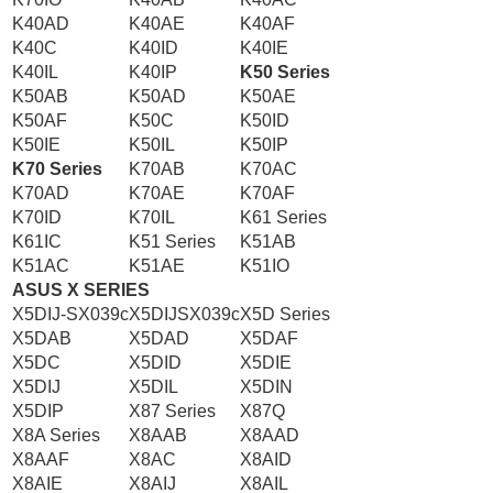
K40AD
K40AE
K40AF
K40C
K40ID
K40IE
K40IL
K40IP
K50 Series
K50AB
K50AD
K50AE
K50AF
K50C
K50ID
K50IE
K50IL
K50IP
K70 Series
K70AB
K70AC
K70AD
K70AE
K70AF
K70ID
K70IL
K61 Series
K61IC
K51 Series
K51AB
K51AC
K51AE
K51IO
ASUS X SERIES
X5DIJ-SX039c
X5DIJSX039c
X5D Series
X5DAB
X5DAD
X5DAF
X5DC
X5DID
X5DIE
X5DIJ
X5DIL
X5DIN
X5DIP
X87 Series
X87Q
X8A Series
X8AAB
X8AAD
X8AAF
X8AC
X8AID
X8AIE
X8AIJ
X8AIL