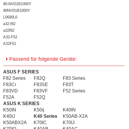
90-NVD1B1000Y
90NVD1B1000Y
L0690L6
a32-f82
a32f82
A32-F52
A32F52
Passend für folgende Geräte:
ASUS F SERIES
F82 Series
F82Q
F83 Series
F83Cr
F83SE
F83T
F83VD
F83VF
F52 Series
F52A
F52Q
ASUS K SERIES
K50IN
K50ij
K40IN
K40IJ
K40 Series
K50AB-X2A
K50ABX2A
K70IC
K70IJ
K70IO
K40AB
K40AC