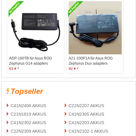
ADP-180TB für Asus ROG
A21-330P1A für Asus ROG
Zephyrus G14 adapters
Zephyrus Duo adapters
63 € *
92 € *
Topseller
C41N2406 AKKUS
C22N2207 AKKUS
C21N1819 AKKUS
C41N2305 AKKUS
C41N2302 AKKUS
C41N2203 AKKUS
C22N2309 AKKUS
C41N2102-1 AKKUS