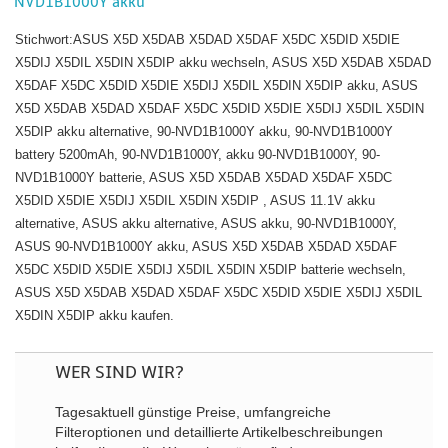
NVD1B1000Y akku
Stichwort:ASUS X5D X5DAB X5DAD X5DAF X5DC X5DID X5DIE
X5DIJ X5DIL X5DIN X5DIP akku wechseln, ASUS X5D X5DAB X5DAD
X5DAF X5DC X5DID X5DIE X5DIJ X5DIL X5DIN X5DIP akku, ASUS
X5D X5DAB X5DAD X5DAF X5DC X5DID X5DIE X5DIJ X5DIL X5DIN
X5DIP akku alternative, 90-NVD1B1000Y akku, 90-NVD1B1000Y
battery 5200mAh, 90-NVD1B1000Y, akku 90-NVD1B1000Y, 90-
NVD1B1000Y batterie, ASUS X5D X5DAB X5DAD X5DAF X5DC
X5DID X5DIE X5DIJ X5DIL X5DIN X5DIP , ASUS 11.1V akku
alternative, ASUS akku alternative, ASUS akku, 90-NVD1B1000Y,
ASUS 90-NVD1B1000Y akku, ASUS X5D X5DAB X5DAD X5DAF
X5DC X5DID X5DIE X5DIJ X5DIL X5DIN X5DIP batterie wechseln,
ASUS X5D X5DAB X5DAD X5DAF X5DC X5DID X5DIE X5DIJ X5DIL
X5DIN X5DIP akku kaufen.
WER SIND WIR?
Tagesaktuell günstige Preise, umfangreiche
Filteroptionen und detaillierte Artikelbeschreibungen