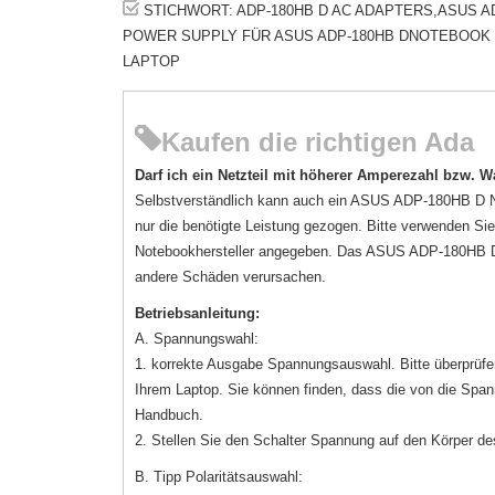
STICHWORT: ADP-180HB D AC ADAPTERS,ASUS A
POWER SUPPLY FÜR ASUS ADP-180HB DNOTEBOOK N
LAPTOP
Kaufen die richtigen Ada
Darf ich ein Netzteil mit höherer Amperezahl bzw. W
Selbstverständlich kann auch ein ASUS ADP-180HB D Ne
nur die benötigte Leistung gezogen. Bitte verwenden S
Notebookhersteller angegeben. Das ASUS ADP-180HB D 
andere Schäden verursachen.
Betriebsanleitung:
A. Spannungswahl:
1. korrekte Ausgabe Spannungsauswahl. Bitte überprüf
Ihrem Laptop. Sie können finden, dass die von die Sp
Handbuch.
2. Stellen Sie den Schalter Spannung auf den Körper d
B. Tipp Polaritätsauswahl: