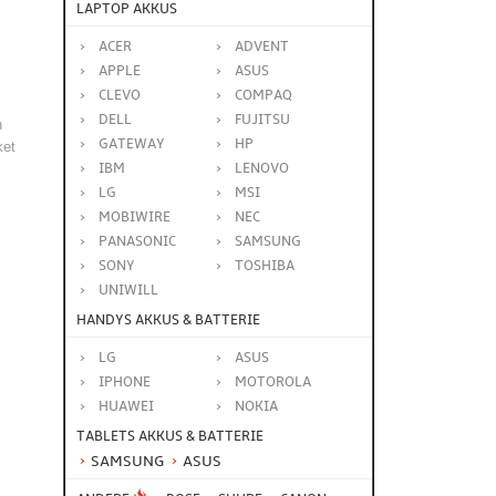
LAPTOP AKKUS
ACER
ADVENT
APPLE
ASUS
CLEVO
COMPAQ
DELL
FUJITSU
n
GATEWAY
HP
ket
IBM
LENOVO
LG
MSI
MOBIWIRE
NEC
PANASONIC
SAMSUNG
SONY
TOSHIBA
UNIWILL
HANDYS AKKUS & BATTERIE
LG
ASUS
IPHONE
MOTOROLA
HUAWEI
NOKIA
TABLETS AKKUS & BATTERIE
SAMSUNG
ASUS