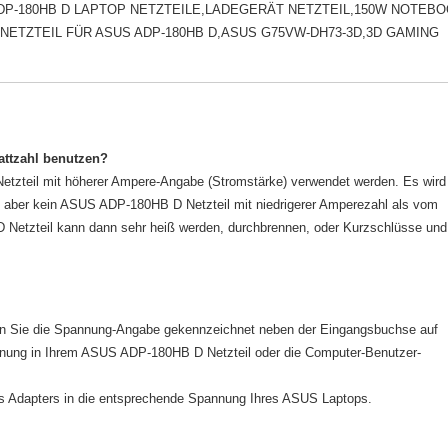
DP-180HB D LAPTOP NETZTEILE,LADEGERÄT NETZTEIL,150W NOTEB
ETZTEIL FÜR ASUS ADP-180HB D,ASUS G75VW-DH73-3D,3D GAMING
attzahl benutzen?
tzteil mit höherer Ampere-Angabe (Stromstärke) verwendet werden. Es wird
ie aber kein ASUS ADP-180HB D Netzteil mit niedrigerer Amperezahl als vom
Netzteil kann dann sehr heiß werden, durchbrennen, oder Kurzschlüsse und
en Sie die Spannung-Angabe gekennzeichnet neben der Eingangsbuchse auf
annung in Ihrem ASUS ADP-180HB D Netzteil oder die Computer-Benutzer-
es Adapters in die entsprechende Spannung Ihres ASUS Laptops.