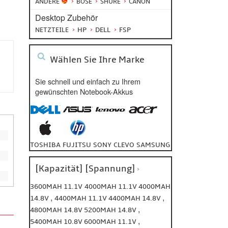
ANDERE
BOSE
SHURE
CANON
Desktop Zubehör
HP
DELL
FSP
NETZTEILE
Wählen Sie Ihre Marke
Sie schnell und einfach zu Ihrem
gewünschten Notebook-Akkus
TOSHIBA
FUJITSU
SONY
CLEVO
SAMSUNG
[Kapazität] [Spannung]
3600MAH 11.1V
4000MAH 11.1V
4000MAH
,
,
14.8V
4400MAH 11.1V
4400MAH 14.8V
,
4800MAH 14.8V
5200MAH 14.8V
,
5400MAH 10.8V
6000MAH 11.1V