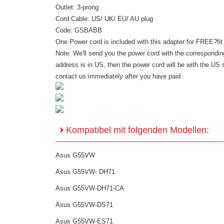
Outlet: 3-prong
Cord Cable: US/ UK/ EU/ AU plug
Code: GSBABB
One Power cord is included with this adapter for FREE?fit
Note: We'll send you the power cord with the corresponding
address is in US, then the power cord will be with the US s
contact us immediately after you have paid
Kompatibel mit folgenden Modellen:
Asus G55VW
Asus G55VW- DH71
Asus G55VW-DH71-CA
Asus G55VW-DS71
Asus G55VW-ES71