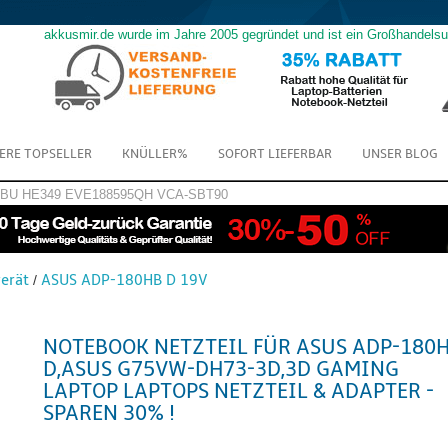
akkusmir.de wurde im Jahre 2005 gegründet und ist ein Großhandels
ERE TOPSELLER
KNÜLLER%
SOFORT LIEFERBAR
UNSER BLOG
GBU
HE349
EVE188595QH
VCA-SBT90
erät
ASUS ADP-180HB D 19V
/
NOTEBOOK NETZTEIL FÜR ASUS ADP-180
D,ASUS G75VW-DH73-3D,3D GAMING
LAPTOP LAPTOPS NETZTEIL & ADAPTER -
SPAREN 30% !