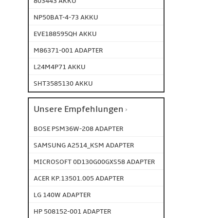
803443 AKKU
NP50BAT-4-73 AKKU
EVE188595QH AKKU
M86371-001 ADAPTER
L24M4P71 AKKU
SHT3585130 AKKU
Unsere Empfehlungen
BOSE PSM36W-208 ADAPTER
SAMSUNG A2514_KSM ADAPTER
MICROSOFT 0D130G00GXS58 ADAPTER
ACER KP.13501.005 ADAPTER
LG 140W ADAPTER
HP 508152-001 ADAPTER