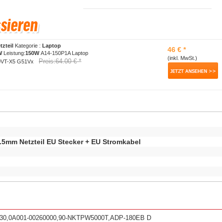
tzteil
Kategorie :
Laptop
46 € *
W
Leistung:
150W
A14-150P1A Laptop
(inkl. MwSt.)
Preis:64.00 € *
0VT-X5 G51Vx
.5mm Netzteil EU Stecker + EU Stromkabel
430,0A001-00260000,90-NKTPW5000T,ADP-180EB D