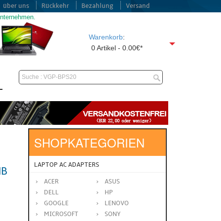
über uns
Rückkehr
Bezahlung
Versand
unternehmen.
Warenkorb
:
0 Artikel - 0.00€*
SHOPKATEGORIEN
LAPTOP AC ADAPTERS
HB
ACER
ASUS
DELL
HP
GOOGLE
LENOVO
MICROSOFT
SONY