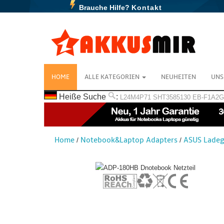
Brauche Hilfe?
Kontakt
HOME
ALLE KATEGORIEN
NEUHEITEN
UNS
Heiße Suche
:
L24M4P71
SHT3585130
EB-F1A2
Home
Notebook&Laptop Adapters
ASUS Ladeg
/
/