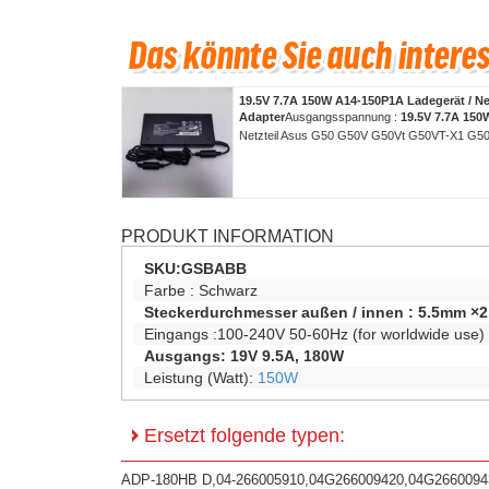
19.5V 7.7A 150W A14-150P1A Ladegerät / Ne
Adapter
Ausgangsspannung :
19.5V 7.7A 150
Netzteil Asus G50 G50V G50Vt G50VT-X1 G5
PRODUKT INFORMATION
SKU:
GSBABB
Farbe :
Schwarz
Steckerdurchmesser außen / innen :
5.5mm ×2
Eingangs :100-240V 50-60Hz (for worldwide use)
Ausgangs: 19V 9.5A, 180W
Leistung (Watt):
150W
Ersetzt folgende typen:
ADP-180HB D,04-266005910,04G266009420,04G266009