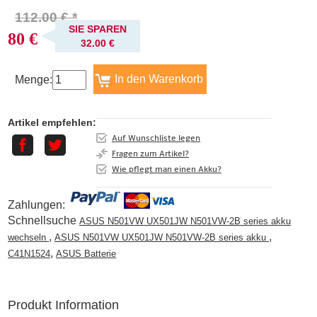
112.00 € *
SIE SPAREN
80 €
32.00 €
Menge:
Artikel empfehlen:
Auf Wunschliste legen
Fragen zum Artikel?
Wie pflegt man einen Akku?
Zahlungen:
Schnellsuche
ASUS N501VW UX501JW N501VW-2B series akku
,
,
wechseln
ASUS N501VW UX501JW N501VW-2B series akku
,
C41N1524
ASUS Batterie
Produkt Information