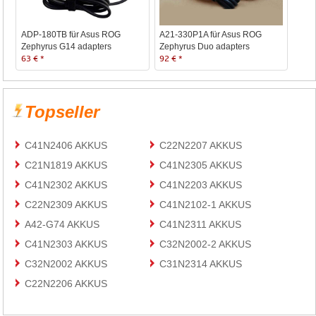
ADP-180TB für Asus ROG
A21-330P1A für Asus ROG
Zephyrus G14 adapters
Zephyrus Duo adapters
63 € *
92 € *
Topseller
C41N2406 AKKUS
C22N2207 AKKUS
C21N1819 AKKUS
C41N2305 AKKUS
C41N2302 AKKUS
C41N2203 AKKUS
C22N2309 AKKUS
C41N2102-1 AKKUS
A42-G74 AKKUS
C41N2311 AKKUS
C41N2303 AKKUS
C32N2002-2 AKKUS
C32N2002 AKKUS
C31N2314 AKKUS
C22N2206 AKKUS