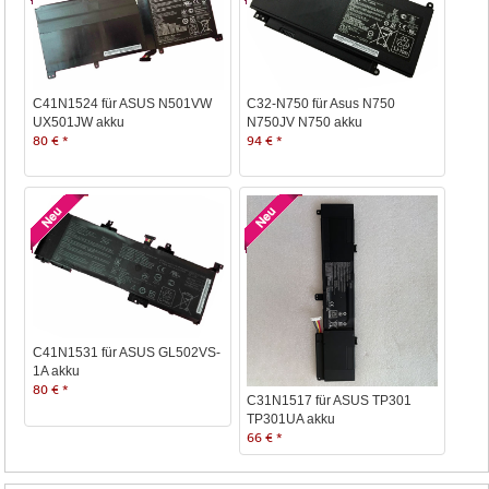
C41N1524 für ASUS N501VW
C32-N750 für Asus N750
UX501JW akku
N750JV N750 akku
80 € *
94 € *
C41N1531 für ASUS GL502VS-
1A akku
80 € *
C31N1517 für ASUS TP301
TP301UA akku
66 € *