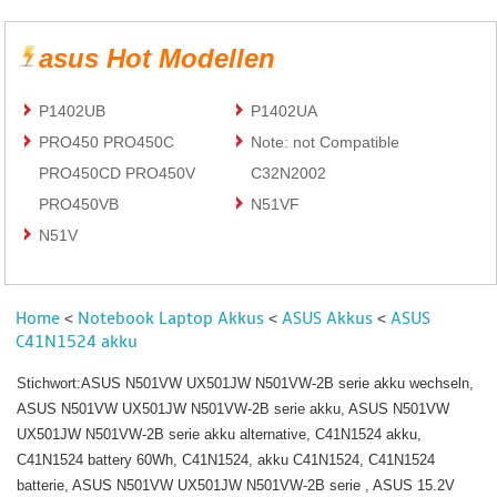
asus Hot Modellen
P1402UB
P1402UA
PRO450 PRO450C
Note: not Compatible
PRO450CD PRO450V
C32N2002
PRO450VB
N51VF
N51V
Home
Notebook Laptop Akkus
ASUS Akkus
ASUS
<
<
<
C41N1524 akku
Stichwort:ASUS N501VW UX501JW N501VW-2B serie akku wechseln,
ASUS N501VW UX501JW N501VW-2B serie akku, ASUS N501VW
UX501JW N501VW-2B serie akku alternative, C41N1524 akku,
C41N1524 battery 60Wh, C41N1524, akku C41N1524, C41N1524
batterie, ASUS N501VW UX501JW N501VW-2B serie , ASUS 15.2V