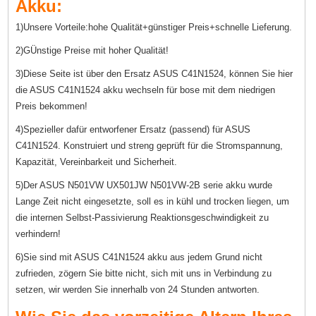
Akku:
1)Unsere Vorteile:hohe Qualität+günstiger Preis+schnelle Lieferung.
2)GÜnstige Preise mit hoher Qualität!
3)Diese Seite ist über den Ersatz ASUS C41N1524, können Sie hier
die ASUS C41N1524 akku wechseln für bose mit dem niedrigen
Preis bekommen!
4)Spezieller dafür entworfener Ersatz (passend) für ASUS
C41N1524. Konstruiert und streng geprüft für die Stromspannung,
Kapazität, Vereinbarkeit und Sicherheit.
5)Der ASUS N501VW UX501JW N501VW-2B serie akku wurde
Lange Zeit nicht eingesetzte, soll es in kühl und trocken liegen, um
die internen Selbst-Passivierung Reaktionsgeschwindigkeit zu
verhindern!
6)Sie sind mit ASUS C41N1524 akku aus jedem Grund nicht
zufrieden, zögern Sie bitte nicht, sich mit uns in Verbindung zu
setzen, wir werden Sie innerhalb von 24 Stunden antworten.