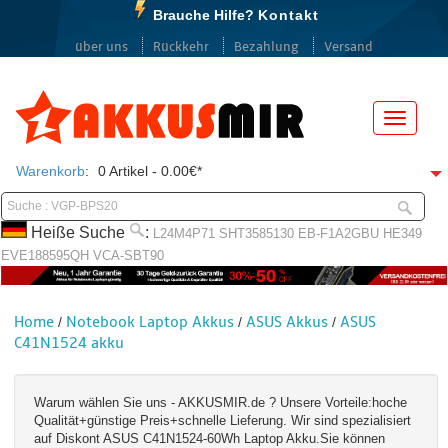
Brauche Hilfe?
Kontakt
über uns
Rückkehr
Bezahlung
Versand
Menü
Warenkorb
:
0 Artikel - 0.00€*
Heiße Suche
:
L24M4P71
SHT3585130
EB-F1A2GBU
HE349
EVE188595QH
VCA-SBT90
Home
Notebook Laptop Akkus
ASUS Akkus
ASUS
/
/
/
C41N1524 akku
Warum wählen Sie uns - AKKUSMIR.de ? Unsere Vorteile:hoche
Qualität+günstige Preis+schnelle Lieferung. Wir sind spezialisiert
auf Diskont ASUS C41N1524-60Wh Laptop Akku.Sie können