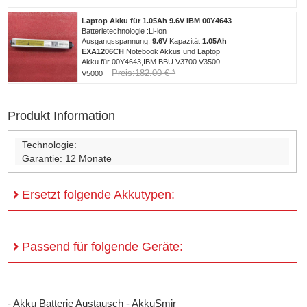
Laptop Akku für 1.05Ah 9.6V IBM 00Y4643
Batterietechnologie :Li-ion
Ausgangsspannung:
9.6V
Kapazität:
1.05Ah
EXA1206CH
Notebook Akkus und Laptop
Akku für 00Y4643,IBM BBU V3700 V3500
Preis:182.00 € *
V5000
Produkt Information
Technologie:
Garantie:
12 Monate
Ersetzt folgende Akkutypen:
Passend für folgende Geräte:
- Akku Batterie Austausch - AkkuSmir