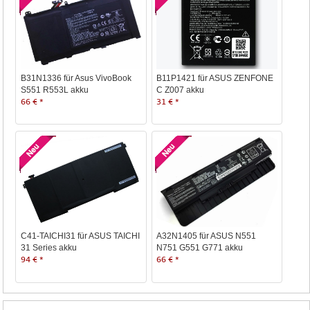
B31N1336 für Asus VivoBook
B11P1421 für ASUS ZENFONE
S551 R553L akku
C Z007 akku
66 € *
31 € *
C41-TAICHI31 für ASUS TAICHI
A32N1405 für ASUS N551
31 Series akku
N751 G551 G771 akku
94 € *
66 € *