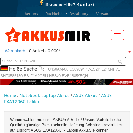
Brauche Hilfe?
Kontakt
über uns
Rückkehr
Bezahlung
Versand
Menü
Warenkorb
:
0 Artikel - 0.00€*
Heiße Suche
:
HU460AM-00
U309094PV-1S2P
L24M4P71
SHT3585130
EB-F1A2GBU
HE349
EVE188595QH
Home
Notebook Laptop Akkus
ASUS Akkus
ASUS
/
/
/
EXA1206CH akku
Warum wählen Sie uns - AKKUSMIR.de ? Unsere Vorteile:hoche
Qualität+günstige Preis+schnelle Lieferung. Wir sind spezialisiert
auf Diskont ASUS EXA1206CH- Laptop Akku.Sie können