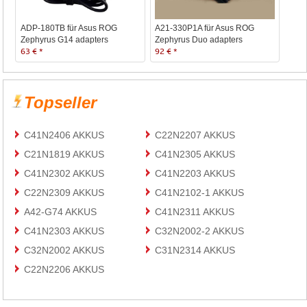
ADP-180TB für Asus ROG
A21-330P1A für Asus ROG
Zephyrus G14 adapters
Zephyrus Duo adapters
63 € *
92 € *
Topseller
C41N2406 AKKUS
C22N2207 AKKUS
C21N1819 AKKUS
C41N2305 AKKUS
C41N2302 AKKUS
C41N2203 AKKUS
C22N2309 AKKUS
C41N2102-1 AKKUS
A42-G74 AKKUS
C41N2311 AKKUS
C41N2303 AKKUS
C32N2002-2 AKKUS
C32N2002 AKKUS
C31N2314 AKKUS
C22N2206 AKKUS