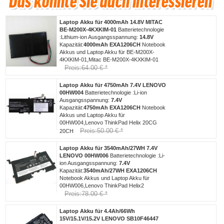
Laptop Akku für 4000mAh 14.8V MITAC
BE-M200X-4KXKIM-01
Batterietechnologie
:Lithium-ion Ausgangsspannung:
14.8V
Kapazität:
4000mAh
EXA1206CH
Notebook
Akkus und Laptop Akku für BE-M200X-
4KXKIM-01,Mitac BE-M200X-4KXKIM-01
Preis:64.00 € *
Laptop Akku für 4750mAh 7.4V LENOVO
00HW004
Batterietechnologie :Li-ion
Ausgangsspannung:
7.4V
Kapazität:
4750mAh
EXA1206CH
Notebook
Akkus und Laptop Akku für
00HW004,Lenovo ThinkPad Helix 20CG
Preis:50.00 € *
20CH
Laptop Akku für 3540mAh/27WH 7.4V
LENOVO 00HW006
Batterietechnologie :Li-
ion Ausgangsspannung:
7.4V
Kapazität:
3540mAh/27WH
EXA1206CH
Notebook Akkus und Laptop Akku für
00HW006,Lenovo ThinkPad Helix2
Preis:78.00 € *
Laptop Akku für 4.4Ah/66Wh
15V/15.1V/15.2V LENOVO SB10F46447