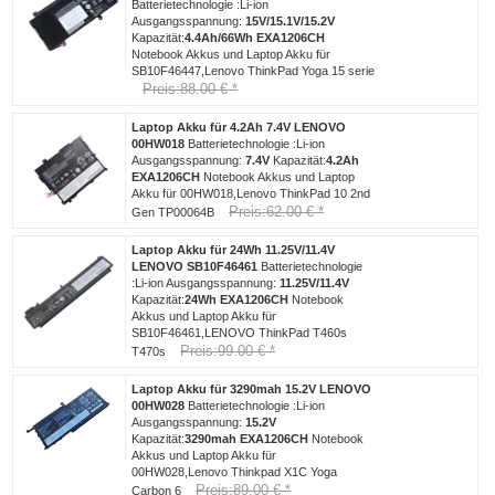
Batterietechnologie :Li-ion
Ausgangsspannung:
15V/15.1V/15.2V
Kapazität:
4.4Ah/66Wh
EXA1206CH
Notebook Akkus und Laptop Akku für
SB10F46447,Lenovo ThinkPad Yoga 15 serie
Preis:88.00 € *
Laptop Akku für 4.2Ah 7.4V LENOVO
00HW018
Batterietechnologie :Li-ion
Ausgangsspannung:
7.4V
Kapazität:
4.2Ah
EXA1206CH
Notebook Akkus und Laptop
Akku für 00HW018,Lenovo ThinkPad 10 2nd
Preis:62.00 € *
Gen TP00064B
Laptop Akku für 24Wh 11.25V/11.4V
LENOVO SB10F46461
Batterietechnologie
:Li-ion Ausgangsspannung:
11.25V/11.4V
Kapazität:
24Wh
EXA1206CH
Notebook
Akkus und Laptop Akku für
SB10F46461,LENOVO ThinkPad T460s
Preis:99.00 € *
T470s
Laptop Akku für 3290mah 15.2V LENOVO
00HW028
Batterietechnologie :Li-ion
Ausgangsspannung:
15.2V
Kapazität:
3290mah
EXA1206CH
Notebook
Akkus und Laptop Akku für
00HW028,Lenovo Thinkpad X1C Yoga
Preis:89.00 € *
Carbon 6