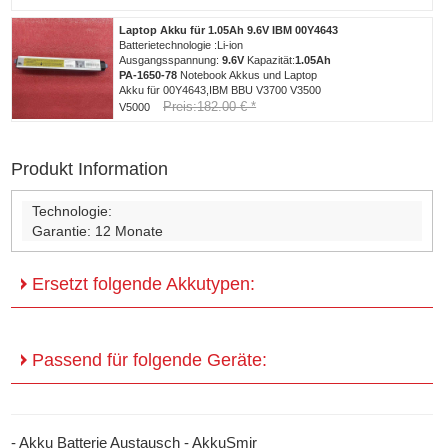
Laptop Akku für 1.05Ah 9.6V IBM 00Y4643
Batterietechnologie :Li-ion
Ausgangsspannung:
9.6V
Kapazität:
1.05Ah
PA-1650-78
Notebook Akkus und Laptop
Akku für 00Y4643,IBM BBU V3700 V3500
Preis:182.00 € *
V5000
Produkt Information
Technologie:
Garantie:
12 Monate
Ersetzt folgende Akkutypen:
Passend für folgende Geräte:
- Akku Batterie Austausch - AkkuSmir