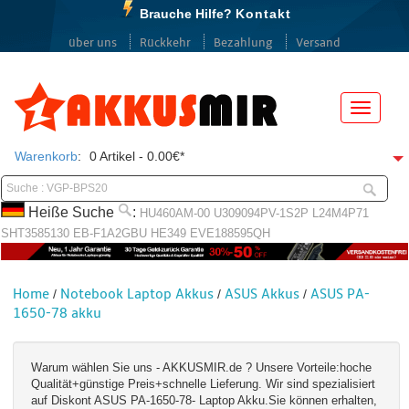
Brauche Hilfe?
Kontakt
über uns
Rückkehr
Bezahlung
Versand
Menü
Warenkorb
:
0 Artikel - 0.00€*
Heiße Suche
:
HU460AM-00
U309094PV-1S2P
L24M4P71
SHT3585130
EB-F1A2GBU
HE349
EVE188595QH
Home
Notebook Laptop Akkus
ASUS Akkus
ASUS PA-
/
/
/
1650-78 akku
Warum wählen Sie uns - AKKUSMIR.de ? Unsere Vorteile:hoche
Qualität+günstige Preis+schnelle Lieferung. Wir sind spezialisiert
auf Diskont ASUS PA-1650-78- Laptop Akku.Sie können erhalten,