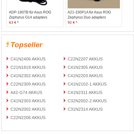
ADP-180TB für Asus ROG
A21-330P1A für Asus ROG
Zephyrus G14 adapters
Zephyrus Duo adapters
63 € *
92 € *
Topseller
C41N2406 AKKUS
C22N2207 AKKUS
C21N1819 AKKUS
C41N2305 AKKUS
C41N2302 AKKUS
C41N2203 AKKUS
C22N2309 AKKUS
C41N2102-1 AKKUS
A42-G74 AKKUS
C41N2311 AKKUS
C41N2303 AKKUS
C32N2002-2 AKKUS
C32N2002 AKKUS
C31N2314 AKKUS
C22N2206 AKKUS