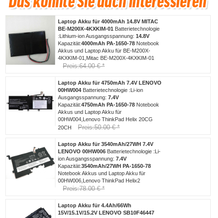
Laptop Akku für 4000mAh 14.8V MITAC
BE-M200X-4KXKIM-01
Batterietechnologie
:Lithium-ion Ausgangsspannung:
14.8V
Kapazität:
4000mAh
PA-1650-78
Notebook
Akkus und Laptop Akku für BE-M200X-
4KXKIM-01,Mitac BE-M200X-4KXKIM-01
Preis:64.00 € *
Laptop Akku für 4750mAh 7.4V LENOVO
00HW004
Batterietechnologie :Li-ion
Ausgangsspannung:
7.4V
Kapazität:
4750mAh
PA-1650-78
Notebook
Akkus und Laptop Akku für
00HW004,Lenovo ThinkPad Helix 20CG
Preis:50.00 € *
20CH
Laptop Akku für 3540mAh/27WH 7.4V
LENOVO 00HW006
Batterietechnologie :Li-
ion Ausgangsspannung:
7.4V
Kapazität:
3540mAh/27WH
PA-1650-78
Notebook Akkus und Laptop Akku für
00HW006,Lenovo ThinkPad Helix2
Preis:78.00 € *
Laptop Akku für 4.4Ah/66Wh
15V/15.1V/15.2V LENOVO SB10F46447