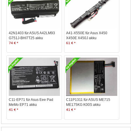
42N1403 für ASUS A42LM93
A41-X550E für Asus X450
G751J-BHI7T25 akku
X450E X450J akku
74 € *
61 € *
C11-EP71 für Asus Eee Pad
C11P1311 für ASUS ME715
MeMo EP71 akku
ME175KG K00S akku
41 € *
41 € *