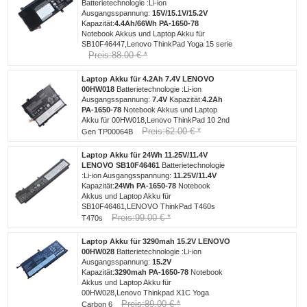
Batterietechnologie :Li-ion
Ausgangsspannung:
15V/15.1V/15.2V
Kapazität:
4.4Ah/66Wh
PA-1650-78
Notebook Akkus und Laptop Akku für
SB10F46447,Lenovo ThinkPad Yoga 15 serie
Preis:88.00 € *
Laptop Akku für 4.2Ah 7.4V LENOVO
00HW018
Batterietechnologie :Li-ion
Ausgangsspannung:
7.4V
Kapazität:
4.2Ah
PA-1650-78
Notebook Akkus und Laptop
Akku für 00HW018,Lenovo ThinkPad 10 2nd
Preis:62.00 € *
Gen TP00064B
Laptop Akku für 24Wh 11.25V/11.4V
LENOVO SB10F46461
Batterietechnologie
:Li-ion Ausgangsspannung:
11.25V/11.4V
Kapazität:
24Wh
PA-1650-78
Notebook
Akkus und Laptop Akku für
SB10F46461,LENOVO ThinkPad T460s
Preis:99.00 € *
T470s
Laptop Akku für 3290mah 15.2V LENOVO
00HW028
Batterietechnologie :Li-ion
Ausgangsspannung:
15.2V
Kapazität:
3290mah
PA-1650-78
Notebook
Akkus und Laptop Akku für
00HW028,Lenovo Thinkpad X1C Yoga
Preis:89.00 € *
Carbon 6