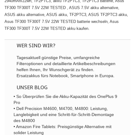
2940mAh/22wh, TF2PTC3, akku TF2PTC3, TF2PTC3 batterie, Asus
TF300 TF300T 7.5V 22W TESTED , ASUS 7.5V akku alternative,
ASUS akku alternative, ASUS akku, TF2PTC3, ASUS TF2PTC3 akku,
Asus TF300 TF300T 7.5V 22W TESTED batterie wechseln, Asus
TF300 TF300T 7.5V 22W TESTED akku kaufen.
WER SIND WIR?
Tagesaktuell günstige Preise, umfangreiche
Filteroptionen und detaillierte Artikelbeschreibungen
helfen Ihnen, Ihr Wunschgerät zu finden.
Ersatzakkus fürs Notebook, Smartphone in Europa.
UNSER BLOG
• So Überprüfen Sie die Akku-Kapazität des OnePlus 9
Pro
• Dell Precision M4600, M4700, M4800: Leistung,
Langlebigkeit und eine Schritt-für-Schritt-Demontage
des M4800
• Amazon Fire Tablets: Preisgünstige Alternative mit
solider Leistung