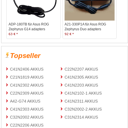
ADP-180TB für Asus ROG
A21-330P1A für Asus ROG
Zephyrus G14 adapters
Zephyrus Duo adapters
63 € *
92 € *
Topseller
C41N2406 AKKUS
C22N2207 AKKUS
C21N1819 AKKUS
C41N2305 AKKUS
C41N2302 AKKUS
C41N2203 AKKUS
C22N2309 AKKUS
C41N2102-1 AKKUS
A42-G74 AKKUS
C41N2311 AKKUS
C41N2303 AKKUS
C32N2002-2 AKKUS
C32N2002 AKKUS
C31N2314 AKKUS
C22N2206 AKKUS