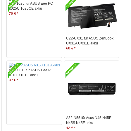
A32-1025 für ASUS Eee PC
1025C 1025CE akku
76 € *
C22-UX31 für ASUS ZenBook
UX31A UX31E akku
68 € *
A31-X101 für ASUS Eee PC
X101 X101C akku
97 € *
A32-N55 für Asus N45 N45E
N45S N45F akku
42 € *