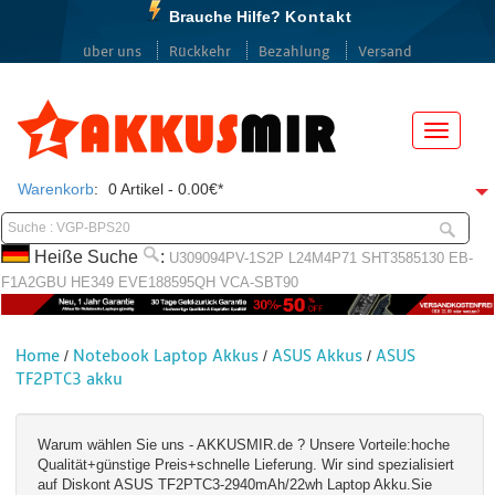
Brauche Hilfe?
Kontakt
über uns
Rückkehr
Bezahlung
Versand
Menü
Warenkorb
:
0 Artikel - 0.00€*
Heiße Suche
:
U309094PV-1S2P
L24M4P71
SHT3585130
EB-
F1A2GBU
HE349
EVE188595QH
VCA-SBT90
Home
Notebook Laptop Akkus
ASUS Akkus
ASUS
/
/
/
TF2PTC3 akku
Warum wählen Sie uns - AKKUSMIR.de ? Unsere Vorteile:hoche
Qualität+günstige Preis+schnelle Lieferung. Wir sind spezialisiert
auf Diskont ASUS TF2PTC3-2940mAh/22wh Laptop Akku.Sie