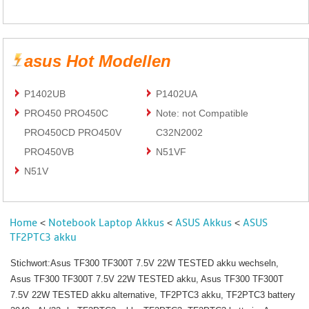
asus Hot Modellen
P1402UB
P1402UA
PRO450 PRO450C
Note: not Compatible
PRO450CD PRO450V
C32N2002
PRO450VB
N51VF
N51V
Home
Notebook Laptop Akkus
ASUS Akkus
ASUS
<
<
<
TF2PTC3 akku
Stichwort:Asus TF300 TF300T 7.5V 22W TESTED akku wechseln,
Asus TF300 TF300T 7.5V 22W TESTED akku, Asus TF300 TF300T
7.5V 22W TESTED akku alternative, TF2PTC3 akku, TF2PTC3 battery