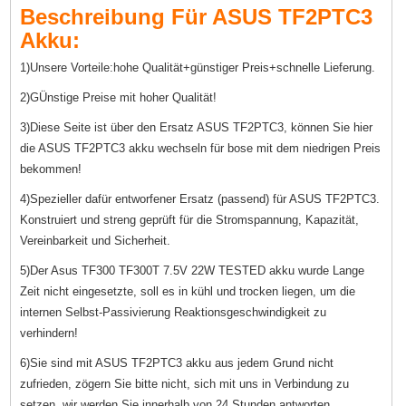
Beschreibung Für ASUS TF2PTC3
Akku:
1)Unsere Vorteile:hohe Qualität+günstiger Preis+schnelle Lieferung.
2)GÜnstige Preise mit hoher Qualität!
3)Diese Seite ist über den Ersatz ASUS TF2PTC3, können Sie hier
die ASUS TF2PTC3 akku wechseln für bose mit dem niedrigen Preis
bekommen!
4)Spezieller dafür entworfener Ersatz (passend) für ASUS TF2PTC3.
Konstruiert und streng geprüft für die Stromspannung, Kapazität,
Vereinbarkeit und Sicherheit.
5)Der Asus TF300 TF300T 7.5V 22W TESTED akku wurde Lange
Zeit nicht eingesetzte, soll es in kühl und trocken liegen, um die
internen Selbst-Passivierung Reaktionsgeschwindigkeit zu
verhindern!
6)Sie sind mit ASUS TF2PTC3 akku aus jedem Grund nicht
zufrieden, zögern Sie bitte nicht, sich mit uns in Verbindung zu
setzen, wir werden Sie innerhalb von 24 Stunden antworten.