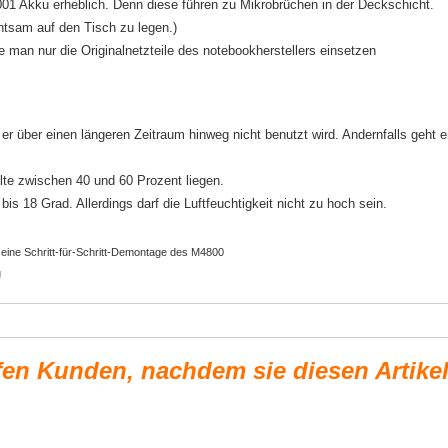
01 Akku erheblich. Denn diese führen zu Mikrobrüchen in der Deckschicht.
htsam auf den Tisch zu legen.)
e man nur die Originalnetzteile des notebookherstellers einsetzen
r über einen längeren Zeitraum hinweg nicht benutzt wird. Andernfalls geht e
lte zwischen 40 und 60 Prozent liegen.
is 18 Grad. Allerdings darf die Luftfeuchtigkeit nicht zu hoch sein.
 eine Schritt-für-Schritt-Demontage des M4800
g
fen Kunden, nachdem sie diesen Artike