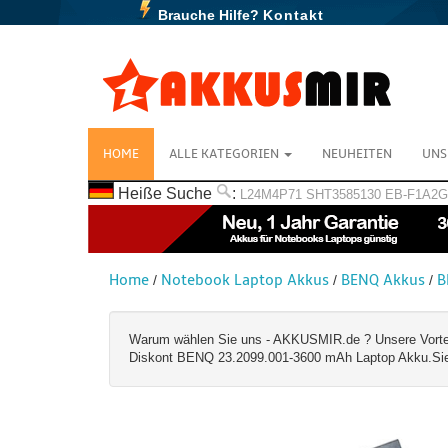
Brauche Hilfe?
Kontakt
HOME
ALLE KATEGORIEN
NEUHEITEN
UNS
Heiße Suche
:
L24M4P71
SHT3585130
EB-F1A2
Home
Notebook Laptop Akkus
BENQ Akkus
B
/
/
/
Warum wählen Sie uns - AKKUSMIR.de ? Unsere Vorteile:
Diskont BENQ 23.2099.001-3600 mAh Laptop Akku.Sie k