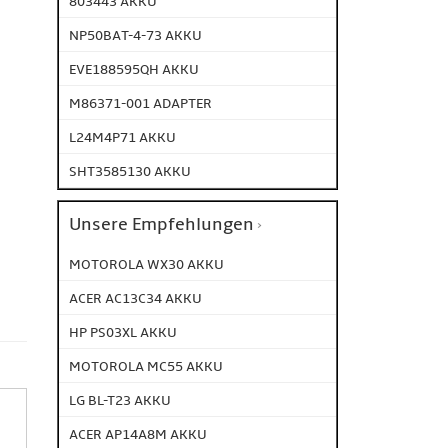
803443 AKKU
NP50BAT-4-73 AKKU
EVE188595QH AKKU
M86371-001 ADAPTER
L24M4P71 AKKU
SHT3585130 AKKU
Unsere Empfehlungen
MOTOROLA WX30 AKKU
ACER AC13C34 AKKU
HP PS03XL AKKU
MOTOROLA MC55 AKKU
LG BL-T23 AKKU
ACER AP14A8M AKKU