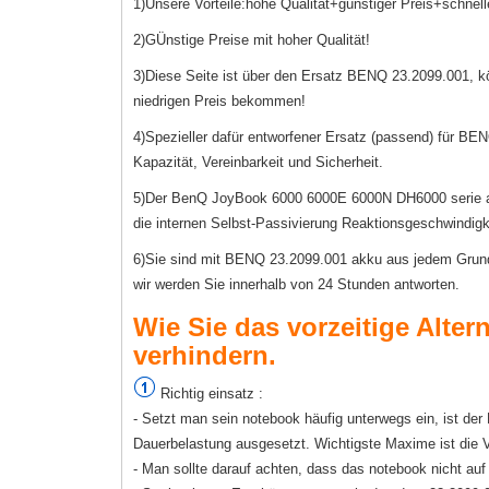
1)Unsere Vorteile:hohe Qualität+günstiger Preis+schnell
2)GÜnstige Preise mit hoher Qualität!
3)Diese Seite ist über den Ersatz BENQ 23.2099.001, 
niedrigen Preis bekommen!
4)Spezieller dafür entworfener Ersatz (passend) für BE
Kapazität, Vereinbarkeit und Sicherheit.
5)Der BenQ JoyBook 6000 6000E 6000N DH6000 serie akku
die internen Selbst-Passivierung Reaktionsgeschwindigk
6)Sie sind mit BENQ 23.2099.001 akku aus jedem Grund n
wir werden Sie innerhalb von 24 Stunden antworten.
Wie Sie das vorzeitige Alter
verhindern.
Richtig einsatz :
- Setzt man sein notebook häufig unterwegs ein, ist 
Dauerbelastung ausgesetzt. Wichtigste Maxime ist die
- Man sollte darauf achten, dass das notebook nicht au