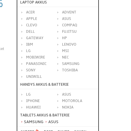
LAPTOP AKKUS
0
ACER
ADVENT
APPLE
ASUS
CLEVO
COMPAQ
DELL
FUJITSU
GATEWAY
HP
IBM
LENOVO
ket
LG
MSI
MOBIWIRE
NEC
PANASONIC
SAMSUNG
SONY
TOSHIBA
UNIWILL
HANDYS AKKUS & BATTERIE
LG
ASUS
IPHONE
MOTOROLA
HUAWEI
NOKIA
TABLETS AKKUS & BATTERIE
SAMSUNG
ASUS