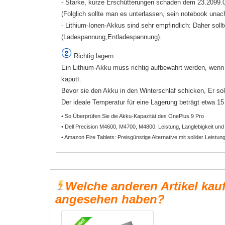
- Starke, kurze Erschütterungen schaden dem 23.2099.0
(Folglich sollte man es unterlassen, sein notebook unac
- Lithium-Ionen-Akkus sind sehr empfindlich: Daher sollt
(Ladespannung,Entladespannung).
Richtig lagern :
Ein Lithium-Akku muss richtig aufbewahrt werden, wenn e
kaputt.
Bevor sie den Akku in den Winterschlaf schicken, Er sol
Der ideale Temperatur für eine Lagerung beträgt etwa 15 b
• So Überprüfen Sie die Akku-Kapazität des OnePlus 9 Pro
• Dell Precision M4600, M4700, M4800: Leistung, Langlebigkeit und
• Amazon Fire Tablets: Preisgünstige Alternative mit solider Leistun
Welche anderen Artikel kau
angesehen haben?