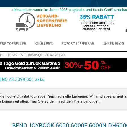
akkusmir.de wurde im Jahre 2005 gegründet und ist ein Großhandels
ERE TOPSELLER
KNÜLLER%
SOFORT LIEFERBAR
UNSER BLOG
GBU
HE349
EVE188595QH
VCA-SBT90
ENQ 23.2099.001 akku
hoche Qualität+günstige Preis+schnelle Lieferung. Wir sind spezialisiert a
önnen erhalten, was Sie zu dem niedrigen Preis benötigen!
BENQ JOYBOOK 6000 6000E 6000N DH600