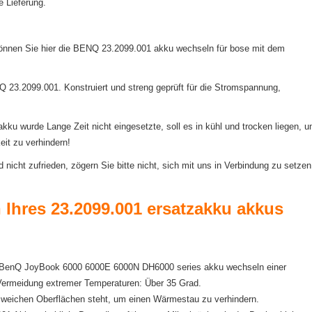
e Lieferung.
können Sie hier die BENQ 23.2099.001 akku wechseln für bose mit dem
NQ 23.2099.001. Konstruiert und streng geprüft für die Stromspannung,
 wurde Lange Zeit nicht eingesetzte, soll es in kühl und trocken liegen, 
eit zu verhindern!
icht zufrieden, zögern Sie bitte nicht, sich mit uns in Verbindung zu setzen
n Ihres 23.2099.001 ersatzakku akkus
der BenQ JoyBook 6000 6000E 6000N DH6000 series akku wechseln einer
 Vermeidung extremer Temperaturen: Über 35 Grad.
f weichen Oberflächen steht, um einen Wärmestau zu verhindern.