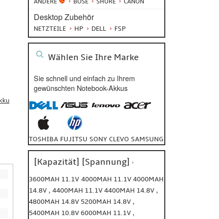
ANDERE
BOSE
SHURE
CANON
Desktop Zubehör
HP
DELL
FSP
NETZTEILE
Wählen Sie Ihre Marke
Sie schnell und einfach zu Ihrem
gewünschten Notebook-Akkus
kku
TOSHIBA
FUJITSU
SONY
CLEVO
SAMSUNG
[Kapazität] [Spannung]
3600MAH 11.1V
4000MAH 11.1V
4000MAH
,
,
14.8V
4400MAH 11.1V
4400MAH 14.8V
,
4800MAH 14.8V
5200MAH 14.8V
,
5400MAH 10.8V
6000MAH 11.1V