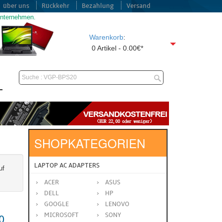
über uns
Rückkehr
Bezahlung
Versand
unternehmen.
Warenkorb
:
0 Artikel - 0.00€*
SHOPKATEGORIEN
LAPTOP AC ADAPTERS
uf
ACER
ASUS
DELL
HP
GOOGLE
LENOVO
MICROSOFT
SONY
0