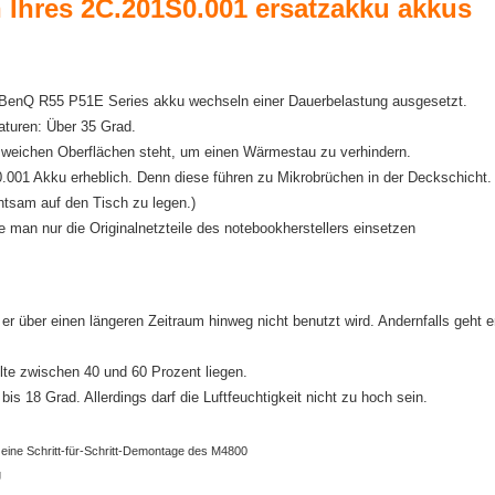
n Ihres 2C.201S0.001 ersatzakku akkus
er BenQ R55 P51E Series akku wechseln einer Dauerbelastung ausgesetzt.
aturen: Über 35 Grad.
f weichen Oberflächen steht, um einen Wärmestau zu verhindern.
001 Akku erheblich. Denn diese führen zu Mikrobrüchen in der Deckschicht.
htsam auf den Tisch zu legen.)
e man nur die Originalnetzteile des notebookherstellers einsetzen
r über einen längeren Zeitraum hinweg nicht benutzt wird. Andernfalls geht e
lte zwischen 40 und 60 Prozent liegen.
is 18 Grad. Allerdings darf die Luftfeuchtigkeit nicht zu hoch sein.
 eine Schritt-für-Schritt-Demontage des M4800
g