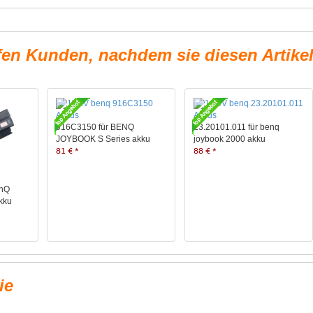
fen Kunden, nachdem sie diesen Artike
916C3150 für BENQ
23.20101.011 für benq
JOYBOOK S Series akku
joybook 2000 akku
81 € *
88 € *
enQ
kku
ie