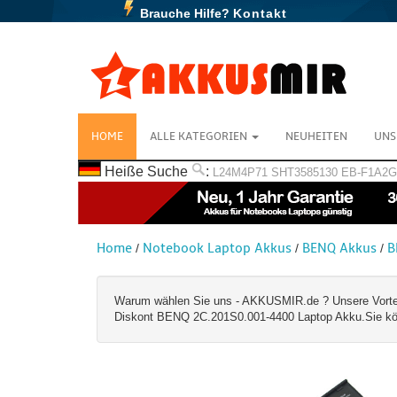
Brauche Hilfe?
Kontakt
HOME
ALLE KATEGORIEN
NEUHEITEN
UNS
Heiße Suche
:
L24M4P71
SHT3585130
EB-F1A2
Home
Notebook Laptop Akkus
BENQ Akkus
B
/
/
/
Warum wählen Sie uns - AKKUSMIR.de ? Unsere Vorteile:
Diskont BENQ 2C.201S0.001-4400 Laptop Akku.Sie könn