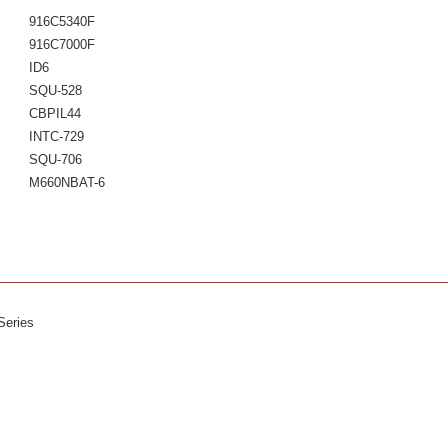
916C5340F
916C7000F
ID6
SQU-528
CBPIL44
INTC-729
SQU-706
M660NBAT-6
eries