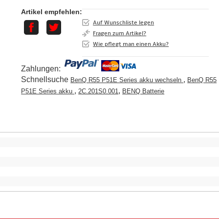
Artikel empfehlen:
Auf Wunschliste legen
Fragen zum Artikel?
Wie pflegt man einen Akku?
Zahlungen:
Schnellsuche
,
BenQ R55 P51E Series akku wechseln
BenQ R55
,
,
P51E Series akku
2C.201S0.001
BENQ Batterie