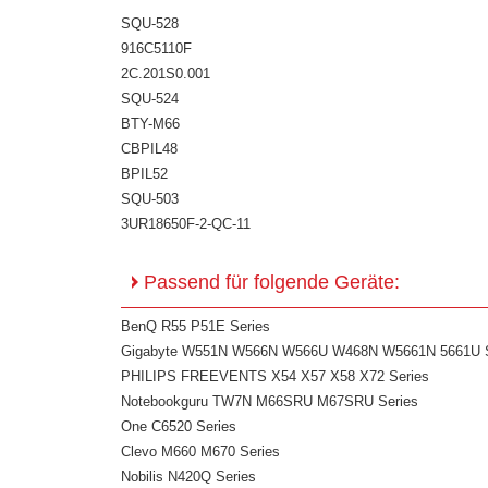
SQU-528
916C5110F
2C.201S0.001
SQU-524
BTY-M66
CBPIL48
BPIL52
SQU-503
3UR18650F-2-QC-11
Passend für folgende Geräte:
BenQ R55 P51E Series
Gigabyte W551N W566N W566U W468N W5661N 5661U S
PHILIPS FREEVENTS X54 X57 X58 X72 Series
Notebookguru TW7N M66SRU M67SRU Series
One C6520 Series
Clevo M660 M670 Series
Nobilis N420Q Series