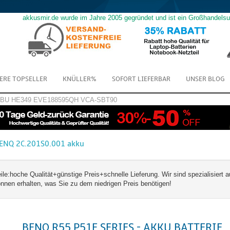
akkusmir.de wurde im Jahre 2005 gegründet und ist ein Großhandels
ERE TOPSELLER
KNÜLLER%
SOFORT LIEFERBAR
UNSER BLOG
GBU
HE349
EVE188595QH
VCA-SBT90
ENQ 2C.201S0.001 akku
hoche Qualität+günstige Preis+schnelle Lieferung. Wir sind spezialisiert a
en erhalten, was Sie zu dem niedrigen Preis benötigen!
BENQ R55 P51E SERIES - AKKU BATTERIE