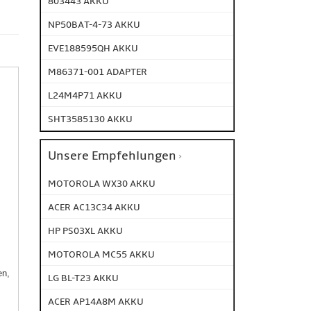
803443 AKKU
NP50BAT-4-73 AKKU
EVE188595QH AKKU
M86371-001 ADAPTER
L24M4P71 AKKU
SHT3585130 AKKU
Unsere Empfehlungen
MOTOROLA WX30 AKKU
ACER AC13C34 AKKU
HP PS03XL AKKU
MOTOROLA MC55 AKKU
en,
LG BL-T23 AKKU
ACER AP14A8M AKKU