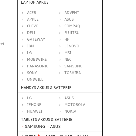
LAPTOP AKKUS
ACER
ADVENT
APPLE
ASUS
CLEVO
COMPAQ
DELL
FUJITSU
GATEWAY
HP
ket
IBM
LENOVO
LG
MSI
MOBIWIRE
NEC
PANASONIC
SAMSUNG
SONY
TOSHIBA
UNIWILL
HANDYS AKKUS & BATTERIE
LG
ASUS
IPHONE
MOTOROLA
HUAWEI
NOKIA
TABLETS AKKUS & BATTERIE
SAMSUNG
ASUS