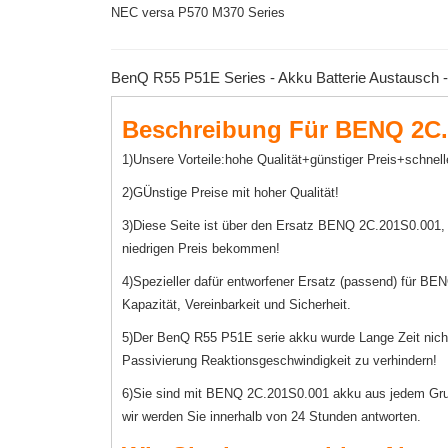
NEC versa P570 M370 Series
BenQ R55 P51E Series - Akku Batterie Austausch 
Beschreibung Für BENQ 2C.
1)Unsere Vorteile:hohe Qualität+günstiger Preis+schnell
2)GÜnstige Preise mit hoher Qualität!
3)Diese Seite ist über den Ersatz BENQ 2C.201S0.001,
niedrigen Preis bekommen!
4)Spezieller dafür entworfener Ersatz (passend) für BE
Kapazität, Vereinbarkeit und Sicherheit.
5)Der BenQ R55 P51E serie akku wurde Lange Zeit nicht e
Passivierung Reaktionsgeschwindigkeit zu verhindern!
6)Sie sind mit BENQ 2C.201S0.001 akku aus jedem Grund 
wir werden Sie innerhalb von 24 Stunden antworten.