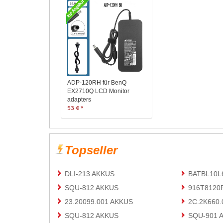
ADP-120RH für BenQ
EX2710Q LCD Monitor
adapters
53 € *
Topseller
DLI-213 AKKUS
BATBL10L
SQU-812 AKKUS
916T8120
23.20099.001 AKKUS
2C.2K660.
SQU-812 AKKUS
SQU-901 