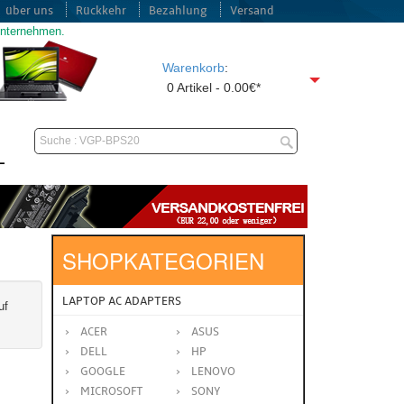
über uns
Rückkehr
Bezahlung
Versand
unternehmen.
Warenkorb
:
0 Artikel - 0.00€*
SHOPKATEGORIEN
LAPTOP AC ADAPTERS
uf
ACER
ASUS
DELL
HP
GOOGLE
LENOVO
MICROSOFT
SONY