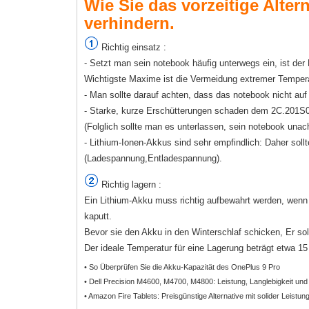
Wie Sie das vorzeitige Alter
verhindern.
Richtig einsatz :
- Setzt man sein notebook häufig unterwegs ein, ist d
Wichtigste Maxime ist die Vermeidung extremer Temper
- Man sollte darauf achten, dass das notebook nicht au
- Starke, kurze Erschütterungen schaden dem 2C.201S0.
(Folglich sollte man es unterlassen, sein notebook unac
- Lithium-Ionen-Akkus sind sehr empfindlich: Daher sollt
(Ladespannung,Entladespannung).
Richtig lagern :
Ein Lithium-Akku muss richtig aufbewahrt werden, wenn e
kaputt.
Bevor sie den Akku in den Winterschlaf schicken, Er sol
Der ideale Temperatur für eine Lagerung beträgt etwa 15 b
• So Überprüfen Sie die Akku-Kapazität des OnePlus 9 Pro
• Dell Precision M4600, M4700, M4800: Leistung, Langlebigkeit und
• Amazon Fire Tablets: Preisgünstige Alternative mit solider Leistun