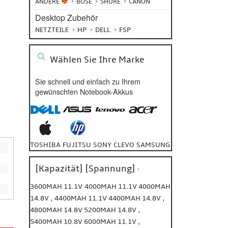
ANDERE
BOSE
SHURE
CANON
Desktop Zubehör
HP
DELL
FSP
NETZTEILE
Wählen Sie Ihre Marke
Sie schnell und einfach zu Ihrem
gewünschten Notebook-Akkus
TOSHIBA
FUJITSU
SONY
CLEVO
SAMSUNG
[Kapazität] [Spannung]
3600MAH 11.1V
4000MAH 11.1V
4000MAH
,
,
14.8V
4400MAH 11.1V
4400MAH 14.8V
,
4800MAH 14.8V
5200MAH 14.8V
,
5400MAH 10.8V
6000MAH 11.1V