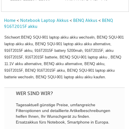
Home
Notebook Laptop Akkus
BENQ Akkus
BENQ
<
<
<
916T2015F akku
Stichwort:BENQ SQU-901 laptop akku akku wechseln, BENQ SQU-901
laptop akku akku, BENQ SQU-901 laptop akku akku alternative,
916T2015F akku, 916T2015F battery 5200mah, 916T2015F, akku
916T2015F, 916T2015F batterie, BENQ SQU-901 laptop akku , BENQ
11.1V akku alternative, BENQ akku alternative, BENQ akku,
916T2015F, BENQ 916T2015F akku, BENQ SQU-901 laptop akku
batterie wechseln, BENQ SQU-901 laptop akku akku kaufen.
WER SIND WIR?
Tagesaktuell günstige Preise, umfangreiche
Filteroptionen und detaillierte Artikelbeschreibungen
helfen Ihnen, Ihr Wunschgerät zu finden.
Ersatzakkus fürs Notebook, Smartphone in Europa.