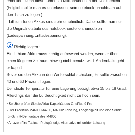
erheblich. Denn diese führen zu Mikrobrüchen in der Deckschicht.
(Folglich sollte man es unterlassen, sein notebook unachtsam auf
den Tisch zu legen.)
- Lithium-Ionen-Akkus sind sehr empfindlich: Daher sollte man nur
die Originalnetzteile des notebookherstellers einsetzen
(Ladespannung,Entladespannung).
Richtig lagern :
Ein Lithium-Akku muss richtig aufbewahrt werden, wenn er über
einen längeren Zeitraum hinweg nicht benutzt wird. Andernfalls geht
er kaputt.
Bevor sie den Akku in den Winterschlaf schicken, Er sollte zwischen
40 und 60 Prozent liegen.
Der ideale Temperatur für eine Lagerung beträgt etwa 15 bis 18 Grad.
Allerdings darf die Luftfeuchtigkeit nicht zu hoch sein.
• So Überprüfen Sie die Akku-Kapazität des OnePlus 9 Pro
• Dell Precision M4600, M4700, M4800: Leistung, Langlebigkeit und eine Schritt-
für-Schritt-Demontage des M4800
• Amazon Fire Tablets: Preisgünstige Alternative mit solider Leistung