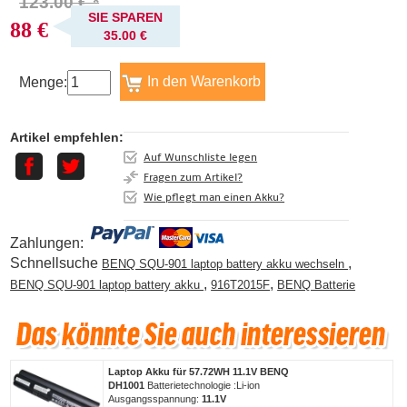
123.00 € *
SIE SPAREN
88 €
35.00 €
Menge:
Artikel empfehlen:
Auf Wunschliste legen
Fragen zum Artikel?
Wie pflegt man einen Akku?
Zahlungen:
Schnellsuche
,
BENQ SQU-901 laptop battery akku wechseln
,
,
BENQ SQU-901 laptop battery akku
916T2015F
BENQ Batterie
Laptop Akku für 57.72WH 11.1V BENQ
DH1001
Batterietechnologie :Li-ion
Ausgangsspannung:
11.1V