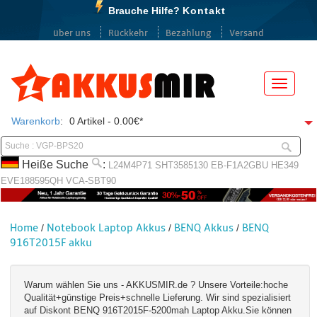
Brauche Hilfe?
Kontakt
über uns
Rückkehr
Bezahlung
Versand
Menü
Warenkorb
:
0 Artikel - 0.00€*
Heiße Suche
:
L24M4P71
SHT3585130
EB-F1A2GBU
HE349
EVE188595QH
VCA-SBT90
Home
Notebook Laptop Akkus
BENQ Akkus
BENQ
/
/
/
916T2015F akku
Warum wählen Sie uns - AKKUSMIR.de ? Unsere Vorteile:hoche
Qualität+günstige Preis+schnelle Lieferung. Wir sind spezialisiert
auf Diskont BENQ 916T2015F-5200mah Laptop Akku.Sie können