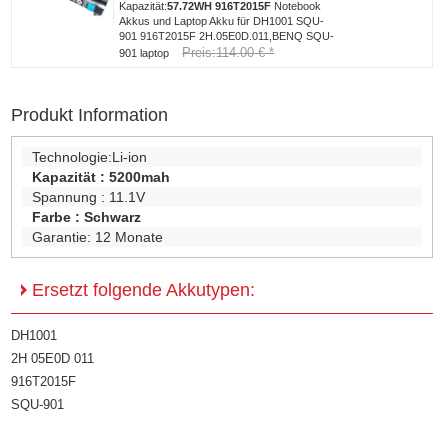
Kapazität:
57.72WH
916T2015F
Notebook
Akkus und Laptop Akku für DH1001 SQU-
901 916T2015F 2H.05E0D.011,BENQ SQU-
Preis:114.00 € *
901 laptop
Produkt Information
Technologie:
Li-ion
Kapazität :
5200mah
Spannung :
11.1V
Farbe :
Schwarz
Garantie:
12 Monate
Ersetzt folgende Akkutypen:
DH1001
2H 05E0D 011
916T2015F
SQU-901