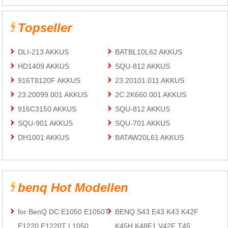
Topseller
DLI-213 AKKUS
BATBL10L62 AKKUS
HD1409 AKKUS
SQU-812 AKKUS
916T8120F AKKUS
23.20101.011 AKKUS
23.20099.001 AKKUS
2C.2K660.001 AKKUS
916C3150 AKKUS
SQU-812 AKKUS
SQU-901 AKKUS
SQU-701 AKKUS
DH1001 AKKUS
BATAW20L61 AKKUS
benq Hot Modellen
for BenQ DC E1050 E1050T
BENQ S43 E43 K43 K42F
E1220 E1220T L1050
K45H K48F1 V42F T45