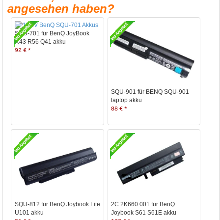
angesehen haben?
SQU-701 für BenQ JoyBook
R43 R56 Q41 akku
92 € *
SQU-901 für BENQ SQU-901
laptop akku
88 € *
SQU-812 für BenQ Joybook Lite
2C.2K660.001 für BenQ
U101 akku
Joybook S61 S61E akku