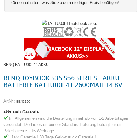
können erhalten, was Sie zu dem niedrigen Preis benötigen!
BENQ BATTU00L41 AKKU
BENQ JOYBOOK S35 S56 SERIES - AKKU
BATTERIE BATTU00L41 2600MAH 14.8V
ArtNr.:
BEN2160
akkusmir Garantie
Im Allgemeinen wird die Bestellung innerhalb von 1-2 Arbeitstagen
versendet! Die Lieferzeit bei der Standard-Lieferung beträgt für ein
Paket circa 5 - 15 Werktage.
1 Jahr Garantie ! 30 Tage Geld-zurück Garantie !