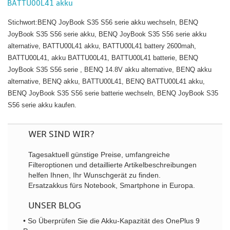
BATTU00L41 akku
Stichwort:BENQ JoyBook S35 S56 serie akku wechseln, BENQ
JoyBook S35 S56 serie akku, BENQ JoyBook S35 S56 serie akku
alternative, BATTU00L41 akku, BATTU00L41 battery 2600mah,
BATTU00L41, akku BATTU00L41, BATTU00L41 batterie, BENQ
JoyBook S35 S56 serie , BENQ 14.8V akku alternative, BENQ akku
alternative, BENQ akku, BATTU00L41, BENQ BATTU00L41 akku,
BENQ JoyBook S35 S56 serie batterie wechseln, BENQ JoyBook S35
S56 serie akku kaufen.
WER SIND WIR?
Tagesaktuell günstige Preise, umfangreiche
Filteroptionen und detaillierte Artikelbeschreibungen
helfen Ihnen, Ihr Wunschgerät zu finden.
Ersatzakkus fürs Notebook, Smartphone in Europa.
UNSER BLOG
• So Überprüfen Sie die Akku-Kapazität des OnePlus 9