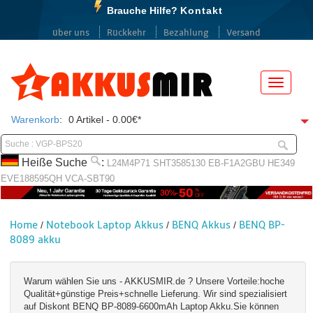
Brauche Hilfe?
Kontakt
über uns
Rückkehr
Bezahlung
Versand
Menü
Warenkorb
:
0 Artikel - 0.00€*
Heiße Suche
:
L24M4P71
SHT3585130
EB-F1A2GBU
HE349
EVE188595QH
VCA-SBT90
Home
Notebook Laptop Akkus
BENQ Akkus
BENQ BP-
/
/
/
8089 akku
Warum wählen Sie uns - AKKUSMIR.de ? Unsere Vorteile:hoche
Qualität+günstige Preis+schnelle Lieferung. Wir sind spezialisiert
auf Diskont BENQ BP-8089-6600mAh Laptop Akku.Sie können