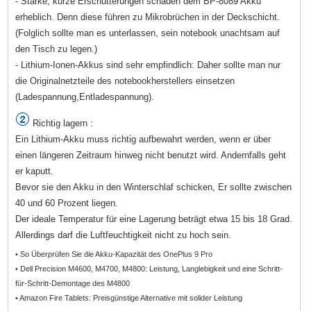
- Starke, kurze Erschütterungen schaden dem BP-8089 Akku
erheblich. Denn diese führen zu Mikrobrüchen in der Deckschicht.
(Folglich sollte man es unterlassen, sein notebook unachtsam auf
den Tisch zu legen.)
- Lithium-Ionen-Akkus sind sehr empfindlich: Daher sollte man nur
die Originalnetzteile des notebookherstellers einsetzen
(Ladespannung,Entladespannung).
Richtig lagern :
Ein Lithium-Akku muss richtig aufbewahrt werden, wenn er über
einen längeren Zeitraum hinweg nicht benutzt wird. Andernfalls geht
er kaputt.
Bevor sie den Akku in den Winterschlaf schicken, Er sollte zwischen
40 und 60 Prozent liegen.
Der ideale Temperatur für eine Lagerung beträgt etwa 15 bis 18 Grad.
Allerdings darf die Luftfeuchtigkeit nicht zu hoch sein.
• So Überprüfen Sie die Akku-Kapazität des OnePlus 9 Pro
• Dell Precision M4600, M4700, M4800: Leistung, Langlebigkeit und eine Schritt-
für-Schritt-Demontage des M4800
• Amazon Fire Tablets: Preisgünstige Alternative mit solider Leistung