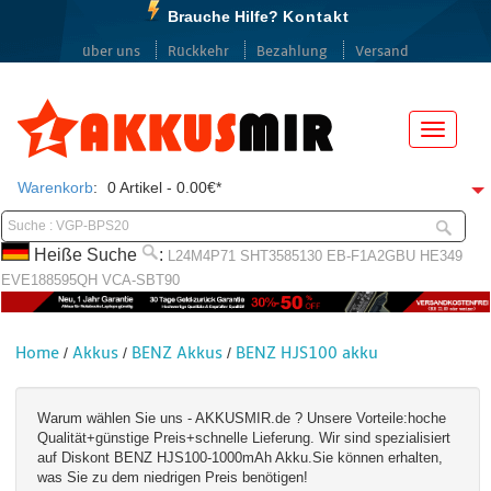
Brauche Hilfe?
Kontakt
über uns
Rückkehr
Bezahlung
Versand
Menü
Warenkorb
:
0 Artikel - 0.00€*
Heiße Suche
:
L24M4P71
SHT3585130
EB-F1A2GBU
HE349
EVE188595QH
VCA-SBT90
Home
Akkus
BENZ Akkus
BENZ HJS100 akku
/
/
/
Warum wählen Sie uns - AKKUSMIR.de ? Unsere Vorteile:hoche
Qualität+günstige Preis+schnelle Lieferung. Wir sind spezialisiert
auf Diskont BENZ HJS100-1000mAh Akku.Sie können erhalten,
was Sie zu dem niedrigen Preis benötigen!