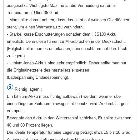
ausgesetzt. Wichtigste Maxime ist die Vermeidung extremer
Temperaturen: Über 35 Grad.
- Man sollte darauf achten, dass das nicht auf weichen Oberflächen
steht, um einen Wärmestau zu verhindern.
- Starke, kurze Erschütterungen schaden dem HJS100 Akku
erheblich. Denn diese führen zu Mikrobrüchen in der Deckschicht.
(Folglich sollte man es unterlassen, sein unachtsam auf den Tisch
zu legen.)
- Lithium-Ionen-Akkus sind sehr empfindlich: Daher sollte man nur
die Originalnetzteile des herstellers einsetzen
(Ladespannung,Entladespannung).
Richtig lagern :
Ein Lithium-Akku muss richtig aufbewahrt werden, wenn er über
einen längeren Zeitraum hinweg nicht benutzt wird. Andernfalls geht
er kaputt.
Bevor sie den Akku in den Winterschlaf schicken, Er sollte zwischen
40 und 60 Prozent liegen.
Der ideale Temperatur für eine Lagerung beträgt etwa 15 bis 18 Grad.
Allerdings darf die Luftfeuchtigkeit nicht zu hoch sein.