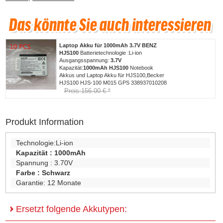
Laptop Akku für 1000mAh 3.7V BENZ
HJS100
Batterietechnologie :Li-ion
Ausgangsspannung:
3.7V
Kapazität:
1000mAh
HJS100
Notebook
Akkus und Laptop Akku für HJS100,Becker
HJS100 HJS-100 M015 GPS 338937010208
Preis:156.00 € *
Produkt Information
Technologie:
Li-ion
Kapazität :
1000mAh
Spannung :
3.70V
Farbe :
Schwarz
Garantie:
12 Monate
Ersetzt folgende Akkutypen: