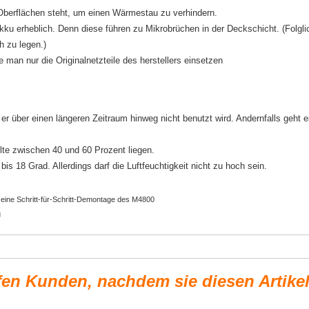
 Oberflächen steht, um einen Wärmestau zu verhindern.
u erheblich. Denn diese führen zu Mikrobrüchen in der Deckschicht. (Folgli
h zu legen.)
e man nur die Originalnetzteile des herstellers einsetzen
r über einen längeren Zeitraum hinweg nicht benutzt wird. Andernfalls geht e
lte zwischen 40 und 60 Prozent liegen.
is 18 Grad. Allerdings darf die Luftfeuchtigkeit nicht zu hoch sein.
 eine Schritt-für-Schritt-Demontage des M4800
g
fen Kunden, nachdem sie diesen Artike