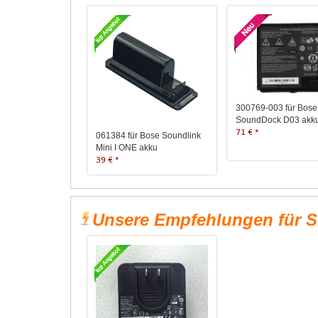
300769-003 für Bose
SoundDock D03 akk
71 € *
061384 für Bose Soundlink
Mini I ONE akku
39 € *
Unsere Empfehlungen für S