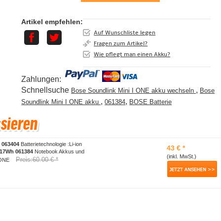
Artikel empfehlen:
Auf Wunschliste legen
Fragen zum Artikel?
Wie pflegt man einen Akku?
Zahlungen:
Schnellsuche
,
Bose Soundlink Mini I ONE akku wechseln
Bose
,
,
Soundlink Mini I ONE akku
061384
BOSE Batterie
 063404
Batterietechnologie :Li-ion
43 € *
/17Wh
061384
Notebook Akkus und
(inkl. MwSt.)
Preis:60.00 € *
I ONE