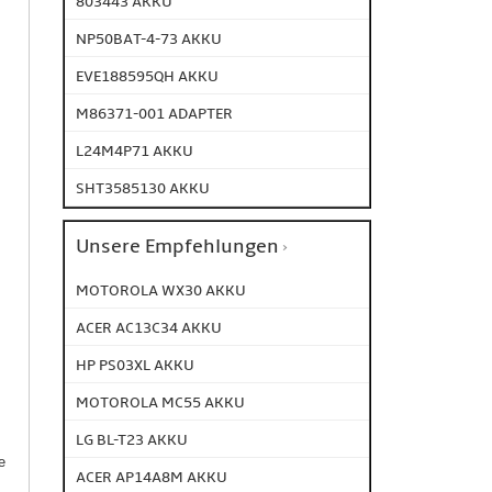
803443 AKKU
NP50BAT-4-73 AKKU
EVE188595QH AKKU
M86371-001 ADAPTER
L24M4P71 AKKU
SHT3585130 AKKU
Unsere Empfehlungen
MOTOROLA WX30 AKKU
ACER AC13C34 AKKU
HP PS03XL AKKU
MOTOROLA MC55 AKKU
LG BL-T23 AKKU
e
ACER AP14A8M AKKU