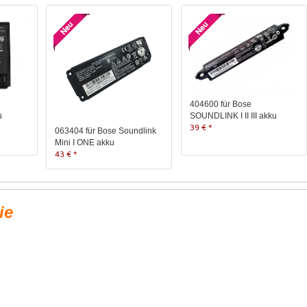
404600 für Bose
u
SOUNDLINK I II III akku
39 € *
063404 für Bose Soundlink
Mini I ONE akku
43 € *
ie