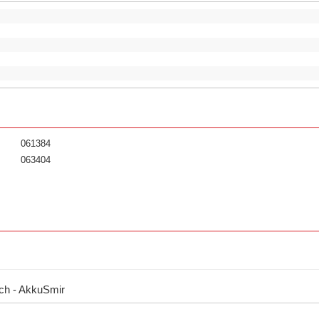
061384
063404
sch - AkkuSmir