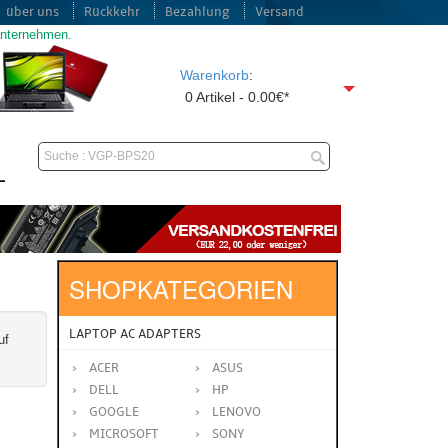
über uns
Rückkehr
Bezahlung
Versand
unternehmen.
Warenkorb
:
0 Artikel - 0.00€*
SHOPKATEGORIEN
LAPTOP AC ADAPTERS
uf
ACER
ASUS
DELL
HP
GOOGLE
LENOVO
MICROSOFT
SONY