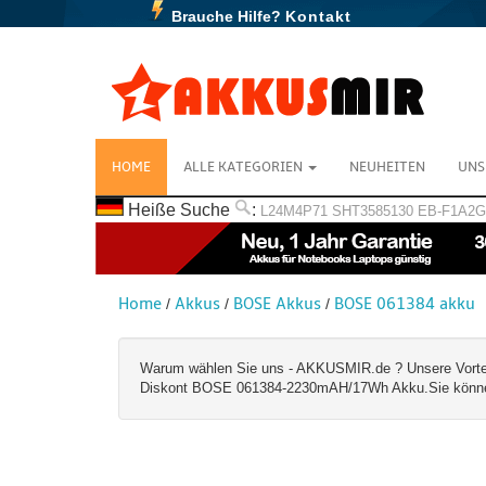
Brauche Hilfe?
Kontakt
HOME
ALLE KATEGORIEN
NEUHEITEN
UNS
Heiße Suche
:
L24M4P71
SHT3585130
EB-F1A2
Home
Akkus
BOSE Akkus
BOSE 061384 akku
/
/
/
Warum wählen Sie uns - AKKUSMIR.de ? Unsere Vorteile:
Diskont BOSE 061384-2230mAH/17Wh Akku.Sie können e