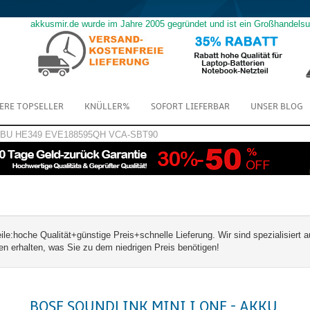
akkusmir.de wurde im Jahre 2005 gegründet und ist ein Großhandels
ERE TOPSELLER
KNÜLLER%
SOFORT LIEFERBAR
UNSER BLOG
GBU
HE349
EVE188595QH
VCA-SBT90
hoche Qualität+günstige Preis+schnelle Lieferung. Wir sind spezialisiert a
rhalten, was Sie zu dem niedrigen Preis benötigen!
BOSE SOUNDLINK MINI I ONE - AKKU