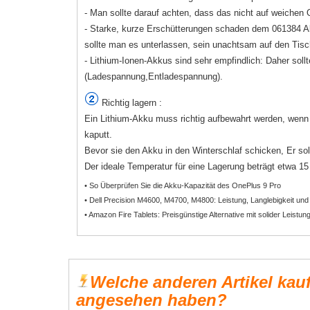
- Man sollte darauf achten, dass das nicht auf weichen
- Starke, kurze Erschütterungen schaden dem 061384 Akk
sollte man es unterlassen, sein unachtsam auf den Tisc
- Lithium-Ionen-Akkus sind sehr empfindlich: Daher sollt
(Ladespannung,Entladespannung).
Richtig lagern :
Ein Lithium-Akku muss richtig aufbewahrt werden, wenn e
kaputt.
Bevor sie den Akku in den Winterschlaf schicken, Er sol
Der ideale Temperatur für eine Lagerung beträgt etwa 15 b
• So Überprüfen Sie die Akku-Kapazität des OnePlus 9 Pro
• Dell Precision M4600, M4700, M4800: Leistung, Langlebigkeit und
• Amazon Fire Tablets: Preisgünstige Alternative mit solider Leistun
Welche anderen Artikel kau
angesehen haben?