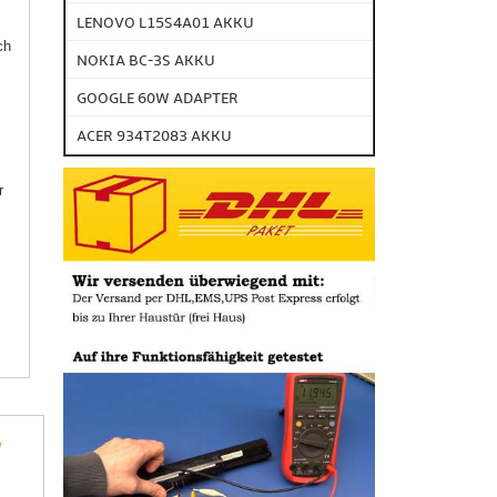
LENOVO L15S4A01 AKKU
ch
NOKIA BC-3S AKKU
GOOGLE 60W ADAPTER
ACER 934T2083 AKKU
r
l