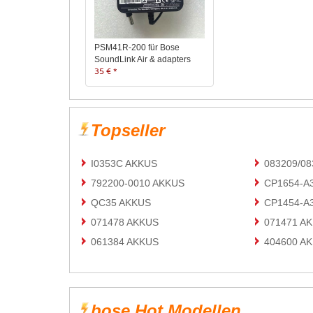
PSM41R-200 für Bose
SoundLink Air & adapters
35 € *
Topseller
I0353C AKKUS
083209/0
792200-0010 AKKUS
CP1654-A
QC35 AKKUS
CP1454-A
071478 AKKUS
071471 A
061384 AKKUS
404600 A
bose Hot Modellen