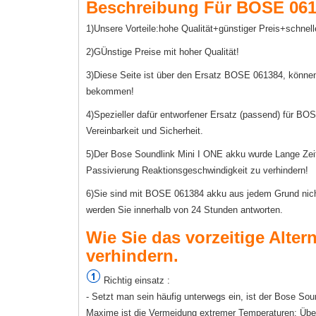
Beschreibung Für BOSE 061
1)Unsere Vorteile:hohe Qualität+günstiger Preis+schnell
2)GÜnstige Preise mit hoher Qualität!
3)Diese Seite ist über den Ersatz BOSE 061384, können
bekommen!
4)Spezieller dafür entworfener Ersatz (passend) für BOS
Vereinbarkeit und Sicherheit.
5)Der Bose Soundlink Mini I ONE akku wurde Lange Zeit n
Passivierung Reaktionsgeschwindigkeit zu verhindern!
6)Sie sind mit BOSE 061384 akku aus jedem Grund nicht z
werden Sie innerhalb von 24 Stunden antworten.
Wie Sie das vorzeitige Alter
verhindern.
Richtig einsatz :
- Setzt man sein häufig unterwegs ein, ist der Bose So
Maxime ist die Vermeidung extremer Temperaturen: Übe