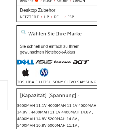
ANDERE
BOSE
SHURE
CANON
Desktop Zubehör
HP
DELL
FSP
NETZTEILE
Wählen Sie Ihre Marke
Sie schnell und einfach zu Ihrem
gewünschten Notebook-Akkus
TOSHIBA
FUJITSU
SONY
CLEVO
SAMSUNG
[Kapazität] [Spannung]
3600MAH 11.1V
4000MAH 11.1V
4000MAH
,
,
14.8V
4400MAH 11.1V
4400MAH 14.8V
,
4800MAH 14.8V
5200MAH 14.8V
,
5400MAH 10.8V
6000MAH 11.1V