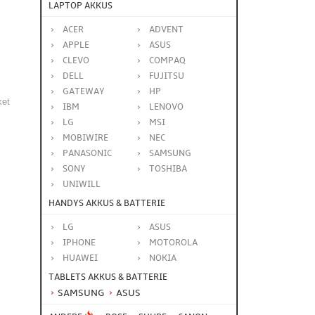
LAPTOP AKKUS
ACER
ADVENT
APPLE
ASUS
CLEVO
COMPAQ
DELL
FUJITSU
GATEWAY
HP
ket
IBM
LENOVO
LG
MSI
MOBIWIRE
NEC
PANASONIC
SAMSUNG
SONY
TOSHIBA
UNIWILL
HANDYS AKKUS & BATTERIE
LG
ASUS
IPHONE
MOTOROLA
HUAWEI
NOKIA
TABLETS AKKUS & BATTERIE
SAMSUNG
ASUS