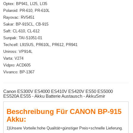
Optex: BP941, LI25, LI35
Polaroid: PR-610, PR-610L
Rayovac: RV5451
Sakar: BP-915CL, CB-915
Saft: CL-610, CL-612
Sunpak: TAI-S1051-01
Techcell: L915US, PR610L, PR612, PR941
Uniross: VP914L
Varta: V274
Vidpro: ACD605
Vivanco: BP-1367
Canon ES300V ES4000 ES410V ES420V ES50 ES5000
ES520A ES55 - Akku Batterie Austausch - AkkuSmir
Beschreibung Für CANON BP-915
Akku:
1)Unsere Vorteile:hohe Qualität+günstiger Preis+schnelle Lieferung.