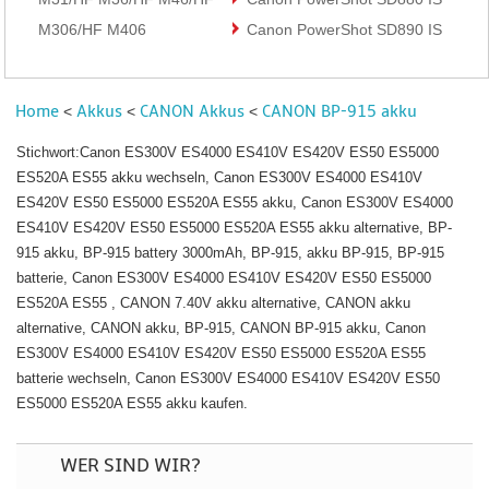
M306/HF M406
Canon PowerShot SD890 IS
Home
Akkus
CANON Akkus
CANON BP-915 akku
<
<
<
Stichwort:Canon ES300V ES4000 ES410V ES420V ES50 ES5000
ES520A ES55 akku wechseln, Canon ES300V ES4000 ES410V
ES420V ES50 ES5000 ES520A ES55 akku, Canon ES300V ES4000
ES410V ES420V ES50 ES5000 ES520A ES55 akku alternative, BP-
915 akku, BP-915 battery 3000mAh, BP-915, akku BP-915, BP-915
batterie, Canon ES300V ES4000 ES410V ES420V ES50 ES5000
ES520A ES55 , CANON 7.40V akku alternative, CANON akku
alternative, CANON akku, BP-915, CANON BP-915 akku, Canon
ES300V ES4000 ES410V ES420V ES50 ES5000 ES520A ES55
batterie wechseln, Canon ES300V ES4000 ES410V ES420V ES50
ES5000 ES520A ES55 akku kaufen.
WER SIND WIR?