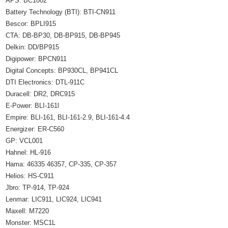
APS: BC1002
Battery Technology (BTI): BTI-CN911
Bescor: BPLI915
CTA: DB-BP30, DB-BP915, DB-BP945
Delkin: DD/BP915
Digipower: BPCN911
Digital Concepts: BP930CL, BP941CL
DTI Electronics: DTL-911C
Duracell: DR2, DRC915
E-Power: BLI-161l
Empire: BLI-161, BLI-161-2.9, BLI-161-4.4
Energizer: ER-C560
GP: VCL001
Hahnel: HL-916
Hama: 46335 46357, CP-335, CP-357
Helios: HS-C911
Jbro: TP-914, TP-924
Lenmar: LIC911, LIC924, LIC941
Maxell: M7220
Monster: MSC1L