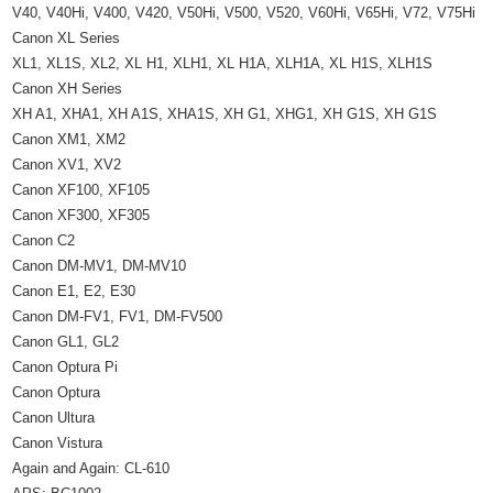
V40, V40Hi, V400, V420, V50Hi, V500, V520, V60Hi, V65Hi, V72, V75Hi
Canon XL Series
XL1, XL1S, XL2, XL H1, XLH1, XL H1A, XLH1A, XL H1S, XLH1S
Canon XH Series
XH A1, XHA1, XH A1S, XHA1S, XH G1, XHG1, XH G1S, XH G1S
Canon XM1, XM2
Canon XV1, XV2
Canon XF100, XF105
Canon XF300, XF305
Canon C2
Canon DM-MV1, DM-MV10
Canon E1, E2, E30
Canon DM-FV1, FV1, DM-FV500
Canon GL1, GL2
Canon Optura Pi
Canon Optura
Canon Ultura
Canon Vistura
Again and Again: CL-610