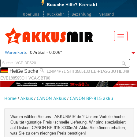
Brauche Hilfe?
Kontakt
über uns
Rückkehr
Bezahlung
Versand
Menü
Warenkorb
:
0 Artikel - 0.00€*
Heiße Suche
:
L24M4P71
SHT3585130
EB-F1A2GBU
HE349
EVE188595QH
VCA-SBT90
Home
Akkus
CANON Akkus
CANON BP-915 akku
/
/
/
Warum wählen Sie uns - AKKUSMIR.de ? Unsere Vorteile:hoche
Qualität+günstige Preis+schnelle Lieferung. Wir sind spezialisiert
auf Diskont CANON BP-915-3000mAh Akku.Sie können erhalten,
was Sie zu dem niedrigen Preis benötigen!