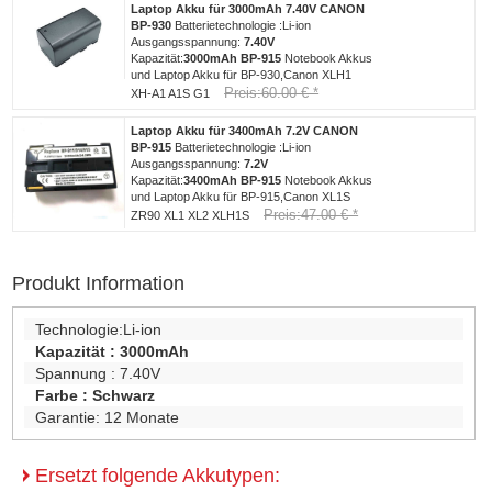
Laptop Akku für 3000mAh 7.40V CANON
BP-930
Batterietechnologie :Li-ion
Ausgangsspannung:
7.40V
Kapazität:
3000mAh
BP-915
Notebook Akkus
und Laptop Akku für BP-930,Canon XLH1
Preis:60.00 € *
XH-A1 A1S G1
Laptop Akku für 3400mAh 7.2V CANON
BP-915
Batterietechnologie :Li-ion
Ausgangsspannung:
7.2V
Kapazität:
3400mAh
BP-915
Notebook Akkus
und Laptop Akku für BP-915,Canon XL1S
Preis:47.00 € *
ZR90 XL1 XL2 XLH1S
Produkt Information
Technologie:
Li-ion
Kapazität :
3000mAh
Spannung :
7.40V
Farbe :
Schwarz
Garantie:
12 Monate
Ersetzt folgende Akkutypen: