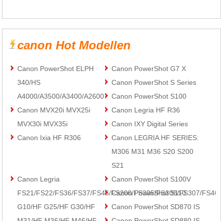
canon Hot Modellen
Canon PowerShot ELPH
Canon PowerShot G7 X
340/HS
Canon PowerShot S Series
A4000/A3500/A3400/A2600
Canon PowerShot S100
Canon MVX20i MVX25i
Canon Legria HF R36
MVX30i MVX35i
Canon IXY Digital Series
Canon Ixia HF R306
Canon LEGRIA HF SERIES:
M306 M31 M36 S20 S200
S21
Canon Legria
Canon PowerShot S100V
FS21/FS22/FS36/FS37/FS46/FS200/FS305/FS306/FS307/FS40
Canon PowerShot S110
G10/HF G25/HF G30/HF
Canon PowerShot SD870 IS
M31/HF M36/HF M46/HF
Canon PowerShot SD880 IS