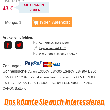
60.00 € *
SIE SPAREN
43 €
17.00 €
Menge:
Artikel empfehlen:
Auf Wunschliste legen
Fragen zum Artikel?
Wie pflegt man einen Akku?
Zahlungen:
Schnellsuche
Canon ES300V ES4000 ES410V ES420V ES50
,
ES5000 ES520A ES55 akku wechseln
Canon ES300V ES4000
,
,
ES410V ES420V ES50 ES5000 ES520A ES55 akku
BP-915
CANON Batterie