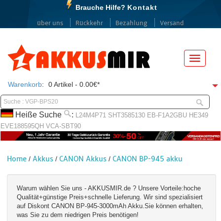
Brauche Hilfe?
Kontakt
über uns
Rückkehr
Bezahlung
Versand
Menü
Warenkorb
:
0 Artikel - 0.00€*
Heiße Suche
:
L24M4P71
SHT3585130
EB-F1A2GBU
HE349
EVE188595QH
VCA-SBT90
Home
Akkus
CANON Akkus
CANON BP-945 akku
/
/
/
Warum wählen Sie uns - AKKUSMIR.de ? Unsere Vorteile:hoche
Qualität+günstige Preis+schnelle Lieferung. Wir sind spezialisiert
auf Diskont CANON BP-945-3000mAh Akku.Sie können erhalten,
was Sie zu dem niedrigen Preis benötigen!