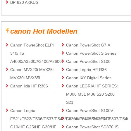
BP-820 AKKUS
canon Hot Modellen
Canon PowerShot ELPH
Canon PowerShot G7 X
340/HS
Canon PowerShot S Series
A4000/A3500/A3400/A2600
Canon PowerShot S100
Canon MVX20i MVX25i
Canon Legria HF R36
MVX30i MVX35i
Canon IXY Digital Series
Canon Ixia HF R306
Canon LEGRIA HF SERIES:
M306 M31 M36 S20 S200
S21
Canon Legria
Canon PowerShot S100V
FS21/FS22/FS36/FS37/FS46/FS200/FS305/FS306/FS307/FS40
Canon PowerShot S110
G10/HF G25/HF G30/HF
Canon PowerShot SD870 IS