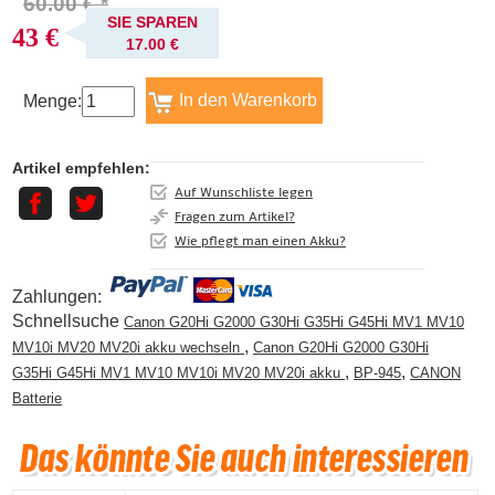
60.00 € *
SIE SPAREN
43 €
17.00 €
Menge:
Artikel empfehlen:
Auf Wunschliste legen
Fragen zum Artikel?
Wie pflegt man einen Akku?
Zahlungen:
Schnellsuche
Canon G20Hi G2000 G30Hi G35Hi G45Hi MV1 MV10
,
MV10i MV20 MV20i akku wechseln
Canon G20Hi G2000 G30Hi
,
,
G35Hi G45Hi MV1 MV10 MV10i MV20 MV20i akku
BP-945
CANON
Batterie