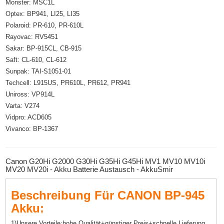
Monster: MSC1L
Optex: BP941, LI25, LI35
Polaroid: PR-610, PR-610L
Rayovac: RV5451
Sakar: BP-915CL, CB-915
Saft: CL-610, CL-612
Sunpak: TAI-S1051-01
Techcell: L915US, PR610L, PR612, PR941
Uniross: VP914L
Varta: V274
Vidpro: ACD605
Vivanco: BP-1367
Canon G20Hi G2000 G30Hi G35Hi G45Hi MV1 MV10 MV10i
MV20 MV20i - Akku Batterie Austausch - AkkuSmir
Beschreibung Für CANON BP-945
Akku:
1)Unsere Vorteile:hohe Qualität+günstiger Preis+schnelle Lieferung.