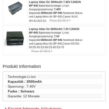
Laptop Akku für 3000mAh 7.40V CANON
BP-930
Batterietechnologie :Li-ion
Ausgangsspannung:
7.40V
Kapazität:
3000mAh
BP-945
Notebook Akkus
und Laptop Akku für BP-930,Canon XLH1
Preis:60.00 € *
XH-A1 A1S G1
Laptop Akku für 6600mAh 7.4V CANON
BP-945
Batterietechnologie :Li-ion
Ausgangsspannung:
7.4V
Kapazität:
6600mAh
BP-945
Notebook Akkus
und Laptop Akku für BP-945,Canon ES ES-
50 ES-55 ES-60 ES-65 ES-75
Preis:47.00 € *
Produkt Information
Technologie:
Li-ion
Kapazität :
3000mAh
Spannung :
7.40V
Farbe :
Schwarz
Garantie:
12 Monate