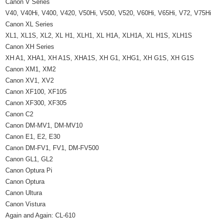
Canon V Series
V40, V40Hi, V400, V420, V50Hi, V500, V520, V60Hi, V65Hi, V72, V75Hi
Canon XL Series
XL1, XL1S, XL2, XL H1, XLH1, XL H1A, XLH1A, XL H1S, XLH1S
Canon XH Series
XH A1, XHA1, XH A1S, XHA1S, XH G1, XHG1, XH G1S, XH G1S
Canon XM1, XM2
Canon XV1, XV2
Canon XF100, XF105
Canon XF300, XF305
Canon C2
Canon DM-MV1, DM-MV10
Canon E1, E2, E30
Canon DM-FV1, FV1, DM-FV500
Canon GL1, GL2
Canon Optura Pi
Canon Optura
Canon Ultura
Canon Vistura
Again and Again: CL-610