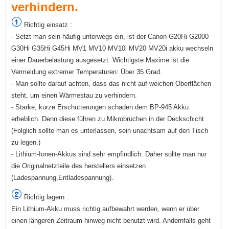
verhindern.
Richtig einsatz :
- Setzt man sein häufig unterwegs ein, ist der Canon G20Hi G2000
G30Hi G35Hi G45Hi MV1 MV10 MV10i MV20 MV20i akku wechseln
einer Dauerbelastung ausgesetzt. Wichtigste Maxime ist die
Vermeidung extremer Temperaturen: Über 35 Grad.
- Man sollte darauf achten, dass das nicht auf weichen Oberflächen
steht, um einen Wärmestau zu verhindern.
- Starke, kurze Erschütterungen schaden dem BP-945 Akku
erheblich. Denn diese führen zu Mikrobrüchen in der Deckschicht.
(Folglich sollte man es unterlassen, sein unachtsam auf den Tisch
zu legen.)
- Lithium-Ionen-Akkus sind sehr empfindlich: Daher sollte man nur
die Originalnetzteile des herstellers einsetzen
(Ladespannung,Entladespannung).
Richtig lagern :
Ein Lithium-Akku muss richtig aufbewahrt werden, wenn er über
einen längeren Zeitraum hinweg nicht benutzt wird. Andernfalls geht