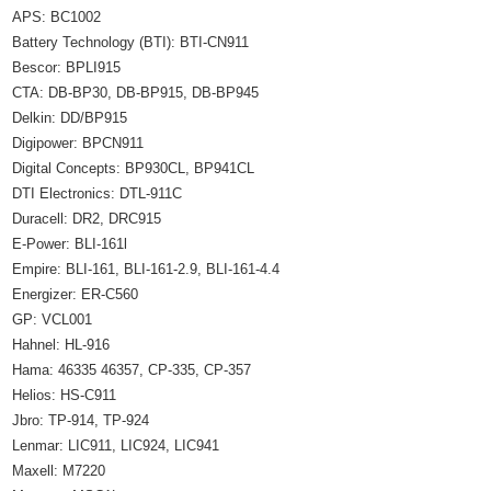
APS: BC1002
Battery Technology (BTI): BTI-CN911
Bescor: BPLI915
CTA: DB-BP30, DB-BP915, DB-BP945
Delkin: DD/BP915
Digipower: BPCN911
Digital Concepts: BP930CL, BP941CL
DTI Electronics: DTL-911C
Duracell: DR2, DRC915
E-Power: BLI-161l
Empire: BLI-161, BLI-161-2.9, BLI-161-4.4
Energizer: ER-C560
GP: VCL001
Hahnel: HL-916
Hama: 46335 46357, CP-335, CP-357
Helios: HS-C911
Jbro: TP-914, TP-924
Lenmar: LIC911, LIC924, LIC941
Maxell: M7220