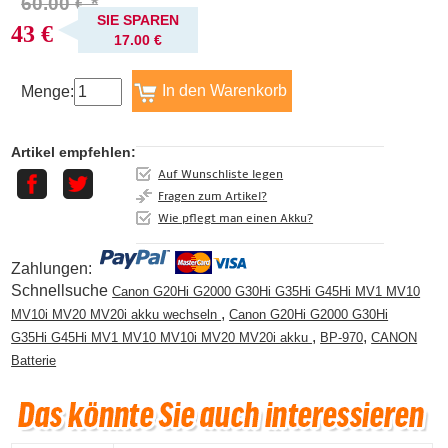
60.00 € *
SIE SPAREN
43 €
17.00 €
Menge:
Artikel empfehlen:
Auf Wunschliste legen
Fragen zum Artikel?
Wie pflegt man einen Akku?
Zahlungen:
Schnellsuche
Canon G20Hi G2000 G30Hi G35Hi G45Hi MV1 MV10
,
MV10i MV20 MV20i akku wechseln
Canon G20Hi G2000 G30Hi
,
,
G35Hi G45Hi MV1 MV10 MV10i MV20 MV20i akku
BP-970
CANON
Batterie