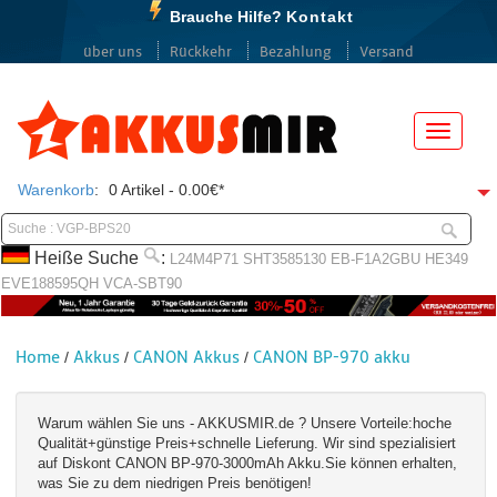
Brauche Hilfe?
Kontakt
über uns
Rückkehr
Bezahlung
Versand
Menü
Warenkorb
:
0 Artikel - 0.00€*
Heiße Suche
:
L24M4P71
SHT3585130
EB-F1A2GBU
HE349
EVE188595QH
VCA-SBT90
Home
Akkus
CANON Akkus
CANON BP-970 akku
/
/
/
Warum wählen Sie uns - AKKUSMIR.de ? Unsere Vorteile:hoche
Qualität+günstige Preis+schnelle Lieferung. Wir sind spezialisiert
auf Diskont CANON BP-970-3000mAh Akku.Sie können erhalten,
was Sie zu dem niedrigen Preis benötigen!