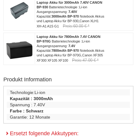
Laptop Akku für 3000mAh 7.40V CANON
BP-930
Batterietechnologie :Li-ion
Ausgangsspannung:
7.40V
Kapazität:
3000mAh
BP-970
Notebook Akkus
und Laptop Akku für BP-930,Canon XLH1
Preis:60.00 € *
XH-A1 A1S G1
Laptop Akku für 7800mAh 7.4V CANON
BP-970G
Batterietechnologie :Li-ion
Ausgangsspannung:
7.4V
Kapazität:
7800mAh
BP-970
Notebook Akkus
und Laptop Akku für BP-970G,Canon XF305
Preis:47.00 € *
XF300 XF105 XF100
Produkt Information
Technologie:
Li-ion
Kapazität :
3000mAh
Spannung :
7.40V
Farbe :
Schwarz
Garantie:
12 Monate
Ersetzt folgende Akkutypen: