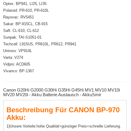
Optex: BP941, LI25, LI35
Polaroid: PR-610, PR-610L
Rayovac: RV5451
Sakar: BP-915CL, CB-915
Saft: CL-610, CL-612
Sunpak: TAI-S1051-01
Techcell: L915US, PR610L, PR612, PR941
Uniross: VP914L
Varta: V274
Vidpro: ACD605
Vivanco: BP-1367
Canon G20Hi G2000 G30Hi G35Hi G45Hi MV1 MV10 MV10i
MV20 MV20i - Akku Batterie Austausch - AkkuSmir
Beschreibung Für CANON BP-970
Akku:
1)Unsere Vorteile:hohe Qualität+günstiger Preis+schnelle Lieferung.