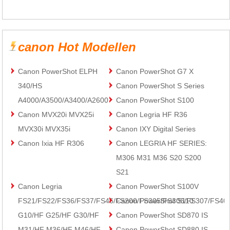
canon Hot Modellen
Canon PowerShot ELPH
Canon PowerShot G7 X
340/HS
Canon PowerShot S Series
A4000/A3500/A3400/A2600
Canon PowerShot S100
Canon MVX20i MVX25i
Canon Legria HF R36
MVX30i MVX35i
Canon IXY Digital Series
Canon Ixia HF R306
Canon LEGRIA HF SERIES:
M306 M31 M36 S20 S200
S21
Canon Legria
Canon PowerShot S100V
FS21/FS22/FS36/FS37/FS46/FS200/FS305/FS306/FS307/FS40
Canon PowerShot S110
G10/HF G25/HF G30/HF
Canon PowerShot SD870 IS
M31/HF M36/HF M46/HF
Canon PowerShot SD880 IS