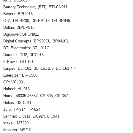
APS: BC1002
Battery Technology (BTI): BTI-CN911
Bescor: BPLI915
CTA: DB-BP30, DB-BP915, DB-BP945
Delkin: DD/BP915
Digipower: BPCN911
Digital Concepts: BP930CL, BP941CL
DTI Electronics: DTL-911C
Duracell: DR2, DRC915
E-Power: BLI-161l
Empire: BLI-161, BLI-161-2.9, BLI-161-4.4
Energizer: ER-C560
GP: VCL001
Hahnel: HL-916
Hama: 46335 46357, CP-335, CP-357
Helios: HS-C911
Jbro: TP-914, TP-924
Lenmar: LIC911, LIC924, LIC941
Maxell: M7220
Monster: MSC1L