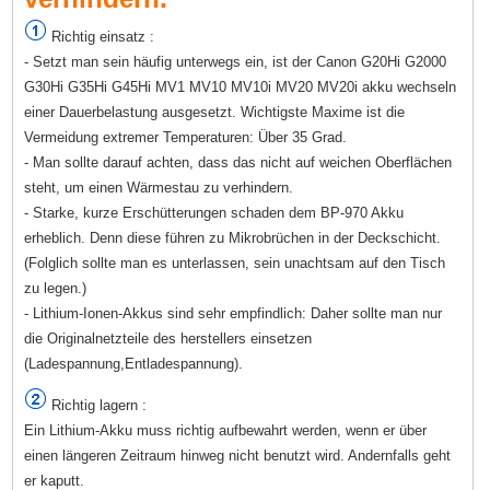
Richtig einsatz :
- Setzt man sein häufig unterwegs ein, ist der Canon G20Hi G2000
G30Hi G35Hi G45Hi MV1 MV10 MV10i MV20 MV20i akku wechseln
einer Dauerbelastung ausgesetzt. Wichtigste Maxime ist die
Vermeidung extremer Temperaturen: Über 35 Grad.
- Man sollte darauf achten, dass das nicht auf weichen Oberflächen
steht, um einen Wärmestau zu verhindern.
- Starke, kurze Erschütterungen schaden dem BP-970 Akku
erheblich. Denn diese führen zu Mikrobrüchen in der Deckschicht.
(Folglich sollte man es unterlassen, sein unachtsam auf den Tisch
zu legen.)
- Lithium-Ionen-Akkus sind sehr empfindlich: Daher sollte man nur
die Originalnetzteile des herstellers einsetzen
(Ladespannung,Entladespannung).
Richtig lagern :
Ein Lithium-Akku muss richtig aufbewahrt werden, wenn er über
einen längeren Zeitraum hinweg nicht benutzt wird. Andernfalls geht
er kaputt.