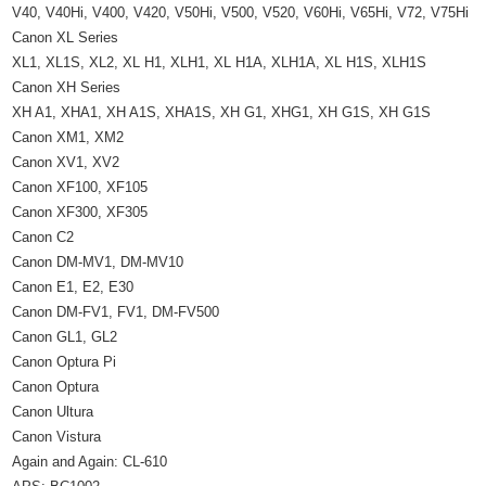
V40, V40Hi, V400, V420, V50Hi, V500, V520, V60Hi, V65Hi, V72, V75Hi
Canon XL Series
XL1, XL1S, XL2, XL H1, XLH1, XL H1A, XLH1A, XL H1S, XLH1S
Canon XH Series
XH A1, XHA1, XH A1S, XHA1S, XH G1, XHG1, XH G1S, XH G1S
Canon XM1, XM2
Canon XV1, XV2
Canon XF100, XF105
Canon XF300, XF305
Canon C2
Canon DM-MV1, DM-MV10
Canon E1, E2, E30
Canon DM-FV1, FV1, DM-FV500
Canon GL1, GL2
Canon Optura Pi
Canon Optura
Canon Ultura
Canon Vistura
Again and Again: CL-610