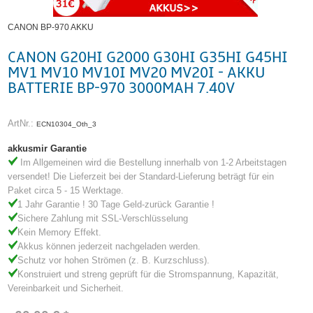
CANON BP-970 AKKU
CANON G20HI G2000 G30HI G35HI G45HI
MV1 MV10 MV10I MV20 MV20I - AKKU
BATTERIE BP-970 3000MAH 7.40V
ArtNr.:
ECN10304_Oth_3
akkusmir Garantie
Im Allgemeinen wird die Bestellung innerhalb von 1-2 Arbeitstagen
versendet! Die Lieferzeit bei der Standard-Lieferung beträgt für ein
Paket circa 5 - 15 Werktage.
1 Jahr Garantie ! 30 Tage Geld-zurück Garantie !
Sichere Zahlung mit SSL-Verschlüsselung
Kein Memory Effekt.
Akkus können jederzeit nachgeladen werden.
Schutz vor hohen Strömen (z. B. Kurzschluss).
Konstruiert und streng geprüft für die Stromspannung, Kapazität,
Vereinbarkeit und Sicherheit.