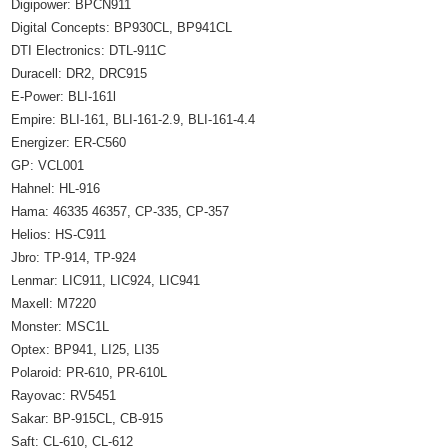
Digipower: BPCN911
Digital Concepts: BP930CL, BP941CL
DTI Electronics: DTL-911C
Duracell: DR2, DRC915
E-Power: BLI-161l
Empire: BLI-161, BLI-161-2.9, BLI-161-4.4
Energizer: ER-C560
GP: VCL001
Hahnel: HL-916
Hama: 46335 46357, CP-335, CP-357
Helios: HS-C911
Jbro: TP-914, TP-924
Lenmar: LIC911, LIC924, LIC941
Maxell: M7220
Monster: MSC1L
Optex: BP941, LI25, LI35
Polaroid: PR-610, PR-610L
Rayovac: RV5451
Sakar: BP-915CL, CB-915
Saft: CL-610, CL-612