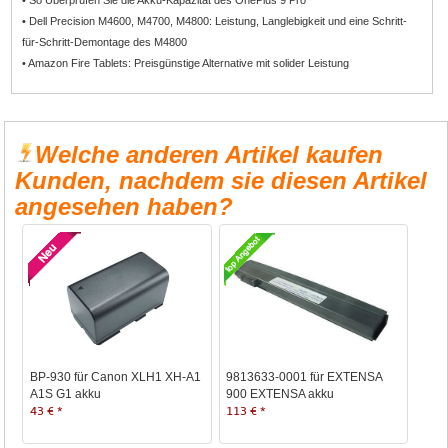
• So Überprüfen Sie die Akku-Kapazität des OnePlus 9 Pro
• Dell Precision M4600, M4700, M4800: Leistung, Langlebigkeit und eine Schritt-
für-Schritt-Demontage des M4800
• Amazon Fire Tablets: Preisgünstige Alternative mit solider Leistung
Welche anderen Artikel kaufen
Kunden, nachdem sie diesen Artikel
angesehen haben?
BP-930 für Canon XLH1 XH-A1
9813633-0001 für EXTENSA
A1S G1 akku
900 EXTENSA akku
43 € *
113 € *