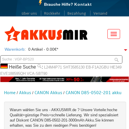
Brauche Hilfe?
Kontakt
über uns
Rückkehr
Bezahlung
Versand
Menü
Warenkorb
:
0 Artikel - 0.00€*
Heiße Suche
:
L24M4P71
SHT3585130
EB-F1A2GBU
HE349
EVE188595QH
VCA-SBT90
Home
Akkus
CANON Akkus
CANON D85-0502-201 akku
/
/
/
Warum wählen Sie uns - AKKUSMIR.de ? Unsere Vorteile:hoche
Qualität+günstige Preis+schnelle Lieferung. Wir sind spezialisiert
auf Diskont CANON D85-0502-201-3000mAh Akku.Sie können
erhalten, was Sie zu dem niedrigen Preis benötigen!