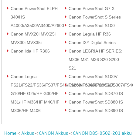
Canon PowerShot ELPH
Canon PowerShot G7 X
340/HS
Canon PowerShot S Series
A4000/A3500/A3400/A2600
Canon PowerShot S100
Canon MVX20i MVX25i
Canon Legria HF R36
MVX30i MVX35i
Canon IXY Digital Series
Canon Ixia HF R306
Canon LEGRIA HF SERIES:
M306 M31 M36 S20 S200
S21
Canon Legria
Canon PowerShot S100V
FS21/FS22/FS36/FS37/FS46/FS200/FS305/FS306/FS307/FS40
Canon PowerShot S110
G10/HF G25/HF G30/HF
Canon PowerShot SD870 IS
M31/HF M36/HF M46/HF
Canon PowerShot SD880 IS
M306/HF M406
Canon PowerShot SD890 IS
Home
Akkus
CANON Akkus
CANON D85-0502-201 akku
<
<
<