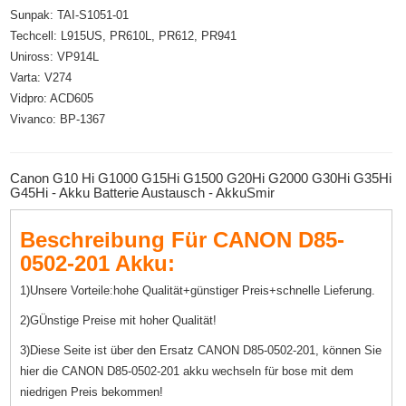
Sunpak: TAI-S1051-01
Techcell: L915US, PR610L, PR612, PR941
Uniross: VP914L
Varta: V274
Vidpro: ACD605
Vivanco: BP-1367
Canon G10 Hi G1000 G15Hi G1500 G20Hi G2000 G30Hi G35Hi
G45Hi - Akku Batterie Austausch - AkkuSmir
Beschreibung Für CANON D85-
0502-201 Akku:
1)Unsere Vorteile:hohe Qualität+günstiger Preis+schnelle Lieferung.
2)GÜnstige Preise mit hoher Qualität!
3)Diese Seite ist über den Ersatz CANON D85-0502-201, können Sie
hier die CANON D85-0502-201 akku wechseln für bose mit dem
niedrigen Preis bekommen!