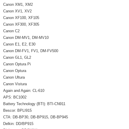
Canon XM1, XM2
Canon XV1, XV2
Canon XF100, XF105
Canon XF300, XF305
Canon C2
Canon DM-MV1, DM-MV10
Canon E1, E2, E30
Canon DM-FV1, FV1, DM-FV500
Canon GL1, GL2
Canon Optura Pi
Canon Optura
Canon Ultura
Canon Vistura
Again and Again: CL-610
APS: BC1002
Battery Technology (BTI): BTI-CN911
Bescor: BPLI915
CTA: DB-BP30, DB-BP915, DB-BP945
Delkin: DD/BP915