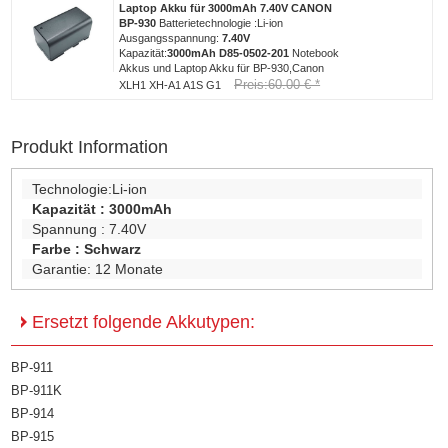
Laptop Akku für 3000mAh 7.40V CANON
BP-930
Batterietechnologie :Li-ion
Ausgangsspannung:
7.40V
Kapazität:
3000mAh
D85-0502-201
Notebook
Akkus und Laptop Akku für BP-930,Canon
Preis:60.00 € *
XLH1 XH-A1 A1S G1
Produkt Information
Technologie:
Li-ion
Kapazität :
3000mAh
Spannung :
7.40V
Farbe :
Schwarz
Garantie:
12 Monate
Ersetzt folgende Akkutypen:
BP-911
BP-911K
BP-914
BP-915