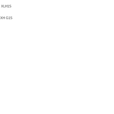
, XLH1S
, XH G1S