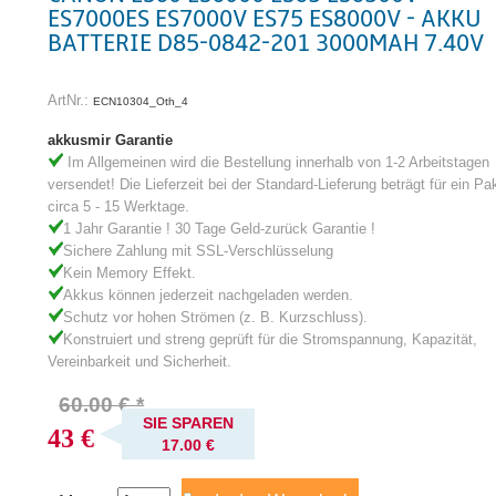
ES7000ES ES7000V ES75 ES8000V - AKKU
BATTERIE D85-0842-201 3000MAH 7.40V
ArtNr.:
ECN10304_Oth_4
akkusmir Garantie
Im Allgemeinen wird die Bestellung innerhalb von 1-2 Arbeitstagen
versendet! Die Lieferzeit bei der Standard-Lieferung beträgt für ein Pa
circa 5 - 15 Werktage.
1 Jahr Garantie ! 30 Tage Geld-zurück Garantie !
Sichere Zahlung mit SSL-Verschlüsselung
Kein Memory Effekt.
Akkus können jederzeit nachgeladen werden.
Schutz vor hohen Strömen (z. B. Kurzschluss).
Konstruiert und streng geprüft für die Stromspannung, Kapazität,
Vereinbarkeit und Sicherheit.
60.00 € *
SIE SPAREN
43 €
17.00 €