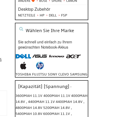
ANDERE
BOSE
SHURE
CANON
Desktop Zubehör
HP
DELL
FSP
NETZTEILE
Wählen Sie Ihre Marke
Sie schnell und einfach zu Ihrem
gewünschten Notebook-Akkus
5
TOSHIBA
FUJITSU
SONY
CLEVO
SAMSUNG
[Kapazität] [Spannung]
3600MAH 11.1V
4000MAH 11.1V
4000MAH
,
,
14.8V
4400MAH 11.1V
4400MAH 14.8V
,
4800MAH 14.8V
5200MAH 14.8V
,
5400MAH 10.8V
6000MAH 11.1V