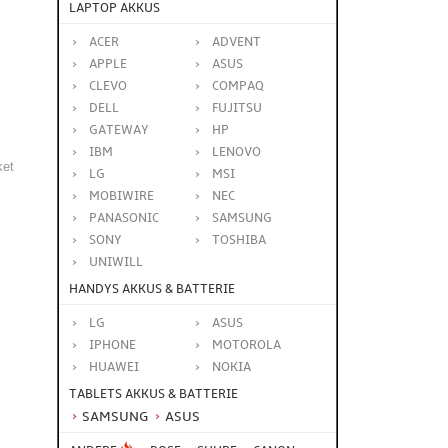
LAPTOP AKKUS
ACER
ADVENT
APPLE
ASUS
CLEVO
COMPAQ
DELL
FUJITSU
GATEWAY
HP
IBM
LENOVO
ket
LG
MSI
MOBIWIRE
NEC
PANASONIC
SAMSUNG
SONY
TOSHIBA
UNIWILL
HANDYS AKKUS & BATTERIE
LG
ASUS
IPHONE
MOTOROLA
HUAWEI
NOKIA
TABLETS AKKUS & BATTERIE
SAMSUNG
ASUS