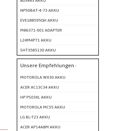
803443 AKKU
NP50BAT-4-73 AKKU
EVE188595QH AKKU
M86371-001 ADAPTER
L24M4P71 AKKU
SHT3585130 AKKU
Unsere Empfehlungen
MOTOROLA WX30 AKKU
ACER AC13C34 AKKU
HP PS03XL AKKU
MOTOROLA MC55 AKKU
LG BL-T23 AKKU
ACER AP14A8M AKKU