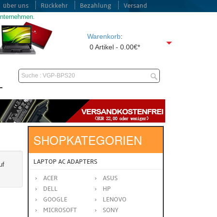
über uns
Rückkehr
Bezahlung
Versand
unternehmen.
Warenkorb
:
0 Artikel - 0.00€*
SHOPKATEGORIEN
LAPTOP AC ADAPTERS
uf
ACER
ASUS
DELL
HP
GOOGLE
LENOVO
MICROSOFT
SONY