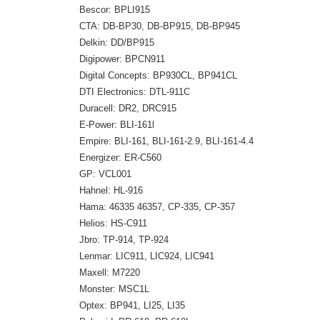
Bescor: BPLI915
CTA: DB-BP30, DB-BP915, DB-BP945
Delkin: DD/BP915
Digipower: BPCN911
Digital Concepts: BP930CL, BP941CL
DTI Electronics: DTL-911C
Duracell: DR2, DRC915
E-Power: BLI-161l
Empire: BLI-161, BLI-161-2.9, BLI-161-4.4
Energizer: ER-C560
GP: VCL001
Hahnel: HL-916
Hama: 46335 46357, CP-335, CP-357
Helios: HS-C911
Jbro: TP-914, TP-924
Lenmar: LIC911, LIC924, LIC941
Maxell: M7220
Monster: MSC1L
Optex: BP941, LI25, LI35