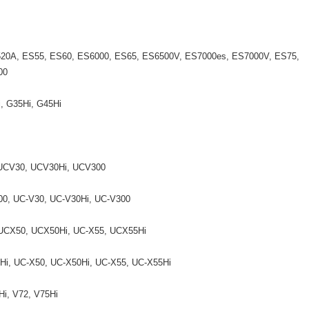
20A, ES55, ES60, ES6000, ES65, ES6500V, ES7000es, ES7000V, ES75,
00
, G35Hi, G45Hi
UCV30, UCV30Hi, UCV300
00, UC-V30, UC-V30Hi, UC-V300
UCX50, UCX50Hi, UC-X55, UCX55Hi
Hi, UC-X50, UC-X50Hi, UC-X55, UC-X55Hi
Hi, V72, V75Hi