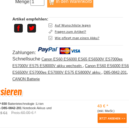
Menge:
Artikel empfehlen:
Auf Wunschliste legen
Fragen zum Artikel?
Wie pflegt man einen Akku?
Zahlungen:
Schnellsuche
Canon ES60 ES6000 ES65 ES6500V ES7000es
,
ES7000V ES75 ES8000V akku wechseln
Canon ES60 ES6000 ES6
,
,
ES6500V ES7000es ES7000V ES75 ES8000V akku
D85-0842-201
CANON Batterie
P-930
Batterietechnologie :Li-ion
43 € *
h
D85-0842-201
Notebook Akkus und
(inkl. MwSt.)
Preis:60.00 € *
A1S G1