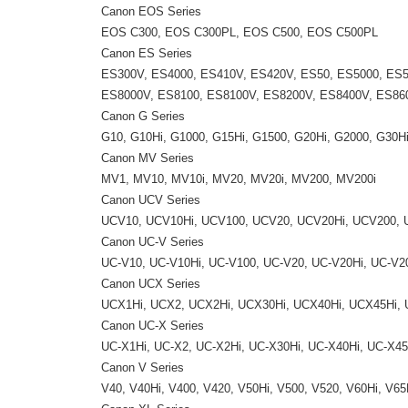
Canon EOS Series
EOS C300, EOS C300PL, EOS C500, EOS C500PL
Canon ES Series
ES300V, ES4000, ES410V, ES420V, ES50, ES5000, ES5
ES8000V, ES8100, ES8100V, ES8200V, ES8400V, ES86
Canon G Series
G10, G10Hi, G1000, G15Hi, G1500, G20Hi, G2000, G30Hi
Canon MV Series
MV1, MV10, MV10i, MV20, MV20i, MV200, MV200i
Canon UCV Series
UCV10, UCV10Hi, UCV100, UCV20, UCV20Hi, UCV200, 
Canon UC-V Series
UC-V10, UC-V10Hi, UC-V100, UC-V20, UC-V20Hi, UC-V2
Canon UCX Series
UCX1Hi, UCX2, UCX2Hi, UCX30Hi, UCX40Hi, UCX45Hi, 
Canon UC-X Series
UC-X1Hi, UC-X2, UC-X2Hi, UC-X30Hi, UC-X40Hi, UC-X45
Canon V Series
V40, V40Hi, V400, V420, V50Hi, V500, V520, V60Hi, V65