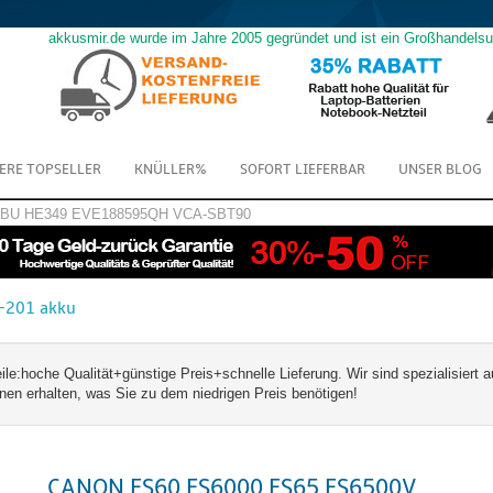
akkusmir.de wurde im Jahre 2005 gegründet und ist ein Großhandels
ERE TOPSELLER
KNÜLLER%
SOFORT LIEFERBAR
UNSER BLOG
GBU
HE349
EVE188595QH
VCA-SBT90
-201 akku
hoche Qualität+günstige Preis+schnelle Lieferung. Wir sind spezialisiert a
 erhalten, was Sie zu dem niedrigen Preis benötigen!
CANON ES60 ES6000 ES65 ES6500V