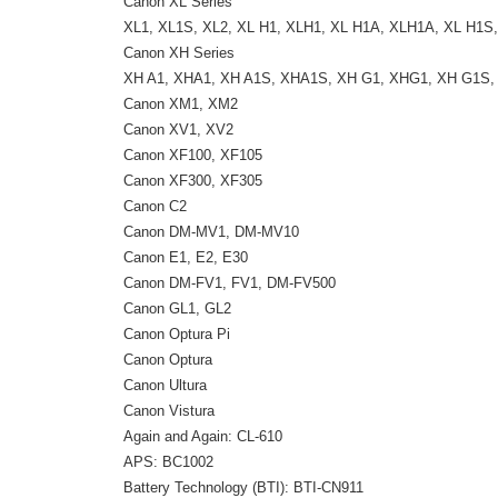
Canon XL Series
XL1, XL1S, XL2, XL H1, XLH1, XL H1A, XLH1A, XL H1S
Canon XH Series
XH A1, XHA1, XH A1S, XHA1S, XH G1, XHG1, XH G1S
Canon XM1, XM2
Canon XV1, XV2
Canon XF100, XF105
Canon XF300, XF305
Canon C2
Canon DM-MV1, DM-MV10
Canon E1, E2, E30
Canon DM-FV1, FV1, DM-FV500
Canon GL1, GL2
Canon Optura Pi
Canon Optura
Canon Ultura
Canon Vistura
Again and Again: CL-610
APS: BC1002
Battery Technology (BTI): BTI-CN911