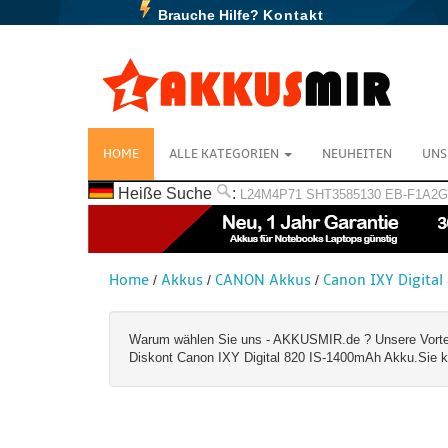
Brauche Hilfe?
Kontakt
HOME
ALLE KATEGORIEN
NEUHEITEN
UNS
Heiße Suche
:
L24M4P71
SHT3585130
EB-F1A2
Home
Akkus
CANON Akkus
Canon IXY Digital
/
/
/
Warum wählen Sie uns - AKKUSMIR.de ? Unsere Vorteile:
Diskont Canon IXY Digital 820 IS-1400mAh Akku.Sie kö