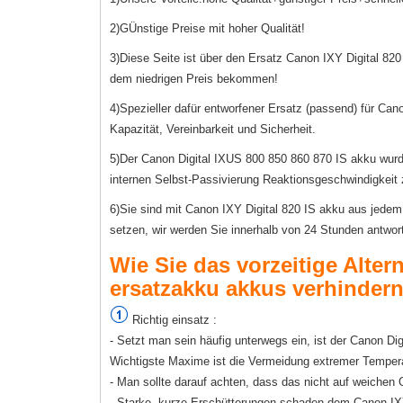
2)GÜnstige Preise mit hoher Qualität!
3)Diese Seite ist über den Ersatz Canon IXY Digital 820
dem niedrigen Preis bekommen!
4)Spezieller dafür entworfener Ersatz (passend) für Cano
Kapazität, Vereinbarkeit und Sicherheit.
5)Der Canon Digital IXUS 800 850 860 870 IS akku wurde 
internen Selbst-Passivierung Reaktionsgeschwindigkeit 
6)Sie sind mit Canon IXY Digital 820 IS akku aus jedem 
setzen, wir werden Sie innerhalb von 24 Stunden antwor
Wie Sie das vorzeitige Alter
ersatzakku akkus verhindern
Richtig einsatz :
- Setzt man sein häufig unterwegs ein, ist der Canon D
Wichtigste Maxime ist die Vermeidung extremer Temper
- Man sollte darauf achten, dass das nicht auf weichen
- Starke, kurze Erschütterungen schaden dem Canon IXY 