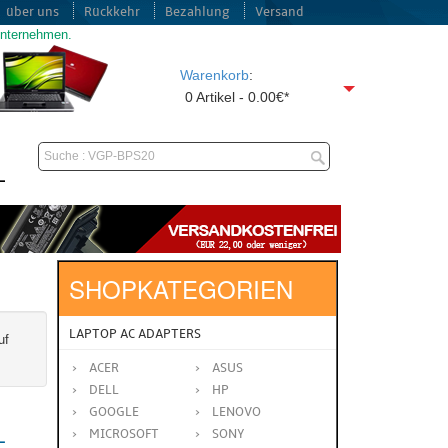
über uns
Rückkehr
Bezahlung
Versand
unternehmen.
Warenkorb
:
0 Artikel - 0.00€*
SHOPKATEGORIEN
LAPTOP AC ADAPTERS
uf
ACER
ASUS
DELL
HP
GOOGLE
LENOVO
MICROSOFT
SONY
-