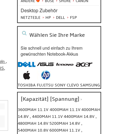
ANDERE
BOSE
SHURE
CANON
Desktop Zubehör
HP
DELL
FSP
NETZTEILE
Wählen Sie Ihre Marke
Sie schnell und einfach zu Ihrem
gewünschten Notebook-Akkus
,
seln
,
 IS
TOSHIBA
FUJITSU
SONY
CLEVO
SAMSUNG
[Kapazität] [Spannung]
3600MAH 11.1V
4000MAH 11.1V
4000MAH
,
,
14.8V
4400MAH 11.1V
4400MAH 14.8V
,
4800MAH 14.8V
5200MAH 14.8V
,
5400MAH 10.8V
6000MAH 11.1V