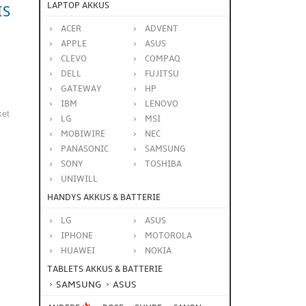
LAPTOP AKKUS
IS
ACER
ADVENT
APPLE
ASUS
CLEVO
COMPAQ
DELL
FUJITSU
GATEWAY
HP
IBM
LENOVO
ket
LG
MSI
MOBIWIRE
NEC
PANASONIC
SAMSUNG
SONY
TOSHIBA
UNIWILL
HANDYS AKKUS & BATTERIE
LG
ASUS
IPHONE
MOTOROLA
HUAWEI
NOKIA
TABLETS AKKUS & BATTERIE
SAMSUNG
ASUS