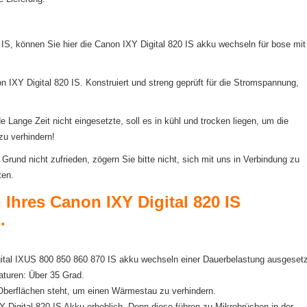
 IS, können Sie hier die Canon IXY Digital 820 IS akku wechseln für bose mit
n IXY Digital 820 IS. Konstruiert und streng geprüft für die Stromspannung,
Lange Zeit nicht eingesetzte, soll es in kühl und trocken liegen, um die
zu verhindern!
Grund nicht zufrieden, zögern Sie bitte nicht, sich mit uns in Verbindung zu
ten.
n Ihres Canon IXY Digital 820 IS
.
igital IXUS 800 850 860 870 IS akku wechseln einer Dauerbelastung ausgesetz
aturen: Über 35 Grad.
 Oberflächen steht, um einen Wärmestau zu verhindern.
Digital 820 IS Akku erheblich. Denn diese führen zu Mikrobrüchen in der