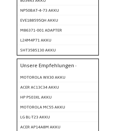
803443 AKKU
NP50BAT-4-73 AKKU
EVE188595QH AKKU
M86371-001 ADAPTER
L24M4P71 AKKU
SHT3585130 AKKU
Unsere Empfehlungen
MOTOROLA WX30 AKKU
ACER AC13C34 AKKU
HP PS03XL AKKU
MOTOROLA MC55 AKKU
LG BL-T23 AKKU
ACER AP14A8M AKKU