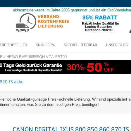
akkusmir.de wurde im Jahre 2005 gegründet und ist ein Großhandels
ERE TOPSELLER
KNÜLLER%
SOFORT LIEFERBAR
UNSER BLOG
GBU
HE349
EVE188595QH
VCA-SBT90
 820 IS akku
hoche Qualität+günstige Preis+schnelle Lieferung. Wir sind spezialisiert a
nnen erhalten, was Sie zu dem niedrigen Preis benötigen!
CANON DIGITAL IXUS 800 850 860 870 IS 