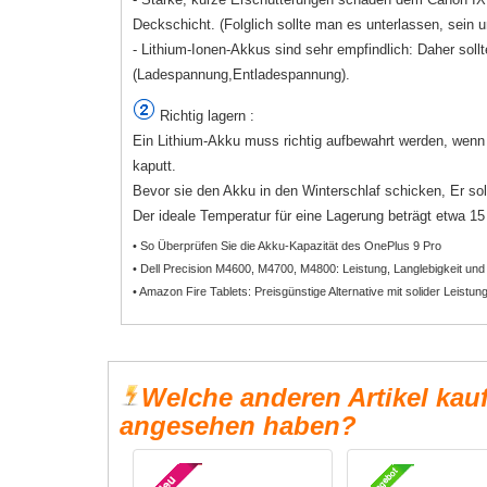
Deckschicht. (Folglich sollte man es unterlassen, sein 
- Lithium-Ionen-Akkus sind sehr empfindlich: Daher sollt
(Ladespannung,Entladespannung).
Richtig lagern :
Ein Lithium-Akku muss richtig aufbewahrt werden, wenn e
kaputt.
Bevor sie den Akku in den Winterschlaf schicken, Er sol
Der ideale Temperatur für eine Lagerung beträgt etwa 15 b
• So Überprüfen Sie die Akku-Kapazität des OnePlus 9 Pro
• Dell Precision M4600, M4700, M4800: Leistung, Langlebigkeit und
• Amazon Fire Tablets: Preisgünstige Alternative mit solider Leistun
Welche anderen Artikel kau
angesehen haben?