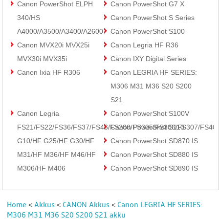
Canon PowerShot ELPH
Canon PowerShot G7 X
340/HS
Canon PowerShot S Series
A4000/A3500/A3400/A2600
Canon PowerShot S100
Canon MVX20i MVX25i
Canon Legria HF R36
MVX30i MVX35i
Canon IXY Digital Series
Canon Ixia HF R306
Canon LEGRIA HF SERIES:
M306 M31 M36 S20 S200
S21
Canon Legria
Canon PowerShot S100V
FS21/FS22/FS36/FS37/FS46/FS200/FS305/FS306/FS307/FS40
Canon PowerShot S110
G10/HF G25/HF G30/HF
Canon PowerShot SD870 IS
M31/HF M36/HF M46/HF
Canon PowerShot SD880 IS
M306/HF M406
Canon PowerShot SD890 IS
Home
Akkus
CANON Akkus
Canon LEGRIA HF SERIES:
<
<
<
M306 M31 M36 S20 S200 S21 akku