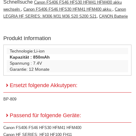
Schnellsuche
Canon FS406 FS46 HFS30 HFM41 HFM400 akku
,
,
wechseln
Canon FS406 FS46 HFS30 HFM41 HFM400 akku
Canon
,
LEGRIA HF SERIES: M306 M31 M36 S20 S200 S21
CANON Batterie
Produkt Information
Technologie:
Li-ion
Kapazität :
850mAh
Spannung :
7.4V
Garantie:
12 Monate
Ersetzt folgende Akkutypen:
BP-809
Passend für folgende Geräte:
Canon FS406 FS46 HFS30 HFM41 HFM400
Canon HF SERIES: HF10 HF100 FH11