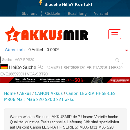
Brauche Hilfe?
Kontakt
über uns
Rückkehr
Bezahlung
Versand
Menü
Warenkorb
:
0 Artikel - 0.00€*
Heiße Suche
:
L24M4P71
SHT3585130
EB-F1A2GBU
HE349
EVE188595QH
VCA-SBT90
Home
Akkus
CANON Akkus
Canon LEGRIA HF SERIES:
/
/
/
M306 M31 M36 S20 S200 S21 akku
Warum wählen Sie uns - AKKUSMIR.de ? Unsere Vorteile:hoche
Qualität+günstige Preis+schnelle Lieferung. Wir sind spezialisiert
auf Diskont Canon LEGRIA HF SERIES: M306 M31 M36 S20