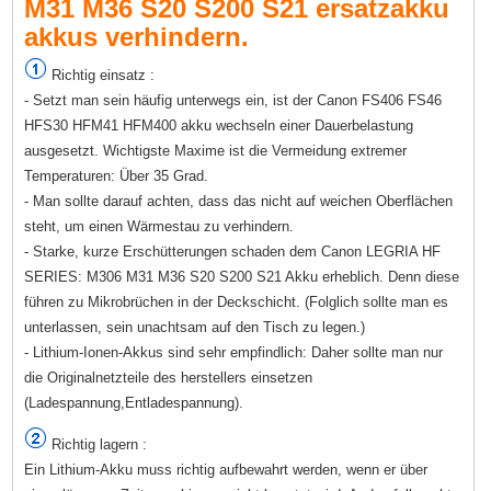
M31 M36 S20 S200 S21 ersatzakku
akkus verhindern.
Richtig einsatz :
- Setzt man sein häufig unterwegs ein, ist der Canon FS406 FS46
HFS30 HFM41 HFM400 akku wechseln einer Dauerbelastung
ausgesetzt. Wichtigste Maxime ist die Vermeidung extremer
Temperaturen: Über 35 Grad.
- Man sollte darauf achten, dass das nicht auf weichen Oberflächen
steht, um einen Wärmestau zu verhindern.
- Starke, kurze Erschütterungen schaden dem Canon LEGRIA HF
SERIES: M306 M31 M36 S20 S200 S21 Akku erheblich. Denn diese
führen zu Mikrobrüchen in der Deckschicht. (Folglich sollte man es
unterlassen, sein unachtsam auf den Tisch zu legen.)
- Lithium-Ionen-Akkus sind sehr empfindlich: Daher sollte man nur
die Originalnetzteile des herstellers einsetzen
(Ladespannung,Entladespannung).
Richtig lagern :
Ein Lithium-Akku muss richtig aufbewahrt werden, wenn er über