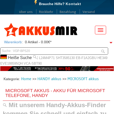
Brauche Hilfe?
Kontakt
über uns
Rückkehr
Bezahlung
Versand
Menü
Warenkorb
:
0 Artikel - 0.00€*
Heiße Suche
:
L24M4P71
SHT3585130
EB-F1A2GBU
HE349
EVE188595QH
VCA-SBT90
Home
HANDY akkus
MICROSOFT akkus
Kategorie:
>>
>>
MICROSOFT AKKUS - AKKU FÜR MICROSOFT
TELEFONE, HANDY
Mit unserem Handy-Akkus-Finder
kommen Sie schnell und einfach zu