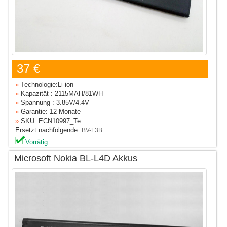
37 €
»
Technologie:Li-ion
»
Kapazität : 2115MAH/81WH
»
Spannung : 3.85V/4.4V
»
Garantie: 12 Monate
»
SKU: ECN10997_Te
Ersetzt nachfolgende:
BV-F3B
Vorrätig
Microsoft Nokia BL-L4D Akkus