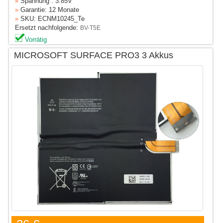
»
Spannung : 3.85V
»
Garantie: 12 Monate
»
SKU: ECNM10245_Te
Ersetzt nachfolgende:
BV-T5E
Vorrätig
MICROSOFT SURFACE PRO3 3 Akkus