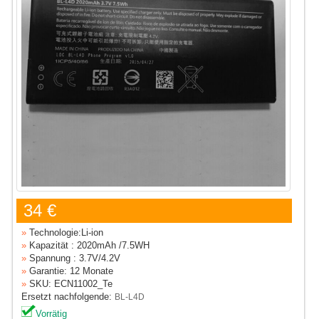
34 €
»
Technologie:Li-ion
»
Kapazität : 2020mAh /7.5WH
»
Spannung : 3.7V/4.2V
»
Garantie: 12 Monate
»
SKU: ECN11002_Te
Ersetzt nachfolgende:
BL-L4D
Vorrätig