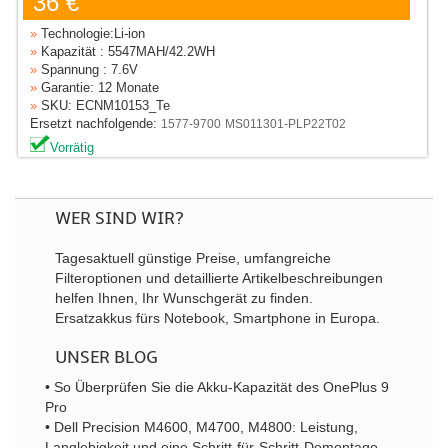
36 €
»
Technologie:Li-ion
»
Kapazität : 5547MAH/42.2WH
»
Spannung : 7.6V
»
Garantie: 12 Monate
»
SKU: ECNM10153_Te
Ersetzt nachfolgende:
1577-9700
MS011301-PLP22T02
Vorrätig
WER SIND WIR?
Tagesaktuell günstige Preise, umfangreiche
Filteroptionen und detaillierte Artikelbeschreibungen
helfen Ihnen, Ihr Wunschgerät zu finden.
Ersatzakkus fürs Notebook, Smartphone in Europa.
UNSER BLOG
• So Überprüfen Sie die Akku-Kapazität des OnePlus 9
Pro
• Dell Precision M4600, M4700, M4800: Leistung,
Langlebigkeit und eine Schritt-für-Schritt-Demontage