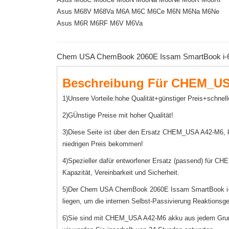
Asus M68V M68Va M6A M6C M6Ce M6N M6Na M6Ne
Asus M6R M6RF M6V M6Va
Chem USA ChemBook 2060E Issam SmartBook i-600
Beschreibung Für CHEM_US
1)Unsere Vorteile:hohe Qualität+günstiger Preis+schnell
2)GÜnstige Preise mit hoher Qualität!
3)Diese Seite ist über den Ersatz CHEM_USA A42-M6,
niedrigen Preis bekommen!
4)Spezieller dafür entworfener Ersatz (passend) für C
Kapazität, Vereinbarkeit und Sicherheit.
5)Der Chem USA ChemBook 2060E Issam SmartBook i-6000
liegen, um die internen Selbst-Passivierung Reaktionsge
6)Sie sind mit CHEM_USA A42-M6 akku aus jedem Grund ni