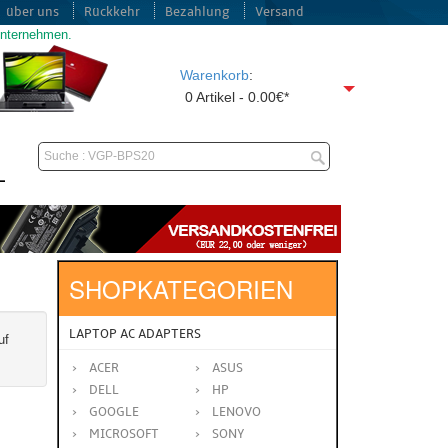
über uns
Rückkehr
Bezahlung
Versand
unternehmen.
Warenkorb
:
0 Artikel - 0.00€*
SHOPKATEGORIEN
LAPTOP AC ADAPTERS
uf
ACER
ASUS
DELL
HP
GOOGLE
LENOVO
MICROSOFT
SONY