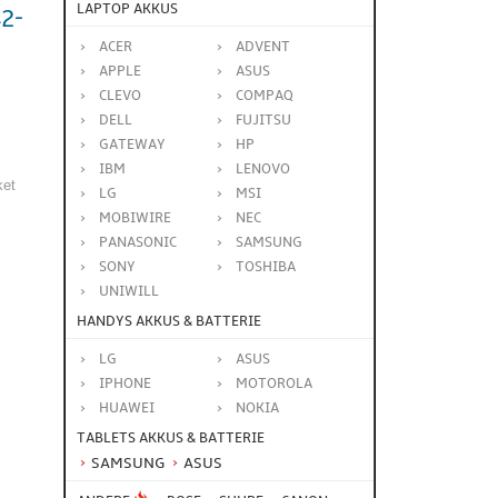
LAPTOP AKKUS
2-
ACER
ADVENT
APPLE
ASUS
CLEVO
COMPAQ
DELL
FUJITSU
GATEWAY
HP
IBM
LENOVO
ket
LG
MSI
MOBIWIRE
NEC
PANASONIC
SAMSUNG
SONY
TOSHIBA
UNIWILL
HANDYS AKKUS & BATTERIE
LG
ASUS
IPHONE
MOTOROLA
HUAWEI
NOKIA
TABLETS AKKUS & BATTERIE
SAMSUNG
ASUS