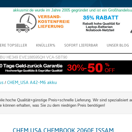
akkusmir.de wurde im Jahre 2005 gegründet und ist ein Großhandels
ERE TOPSELLER
KNÜLLER%
SOFORT LIEFERBAR
UNSER BLOG
GBU
HE349
EVE188595QH
VCA-SBT90
us
CHEM_USA A42-M6 akku
/
hoche Qualität+günstige Preis+schnelle Lieferung. Wir sind spezialisiert a
nnen erhalten, was Sie zu dem niedrigen Preis benötigen!
CHEM USA CHEMBOOK 2060E ISSAM