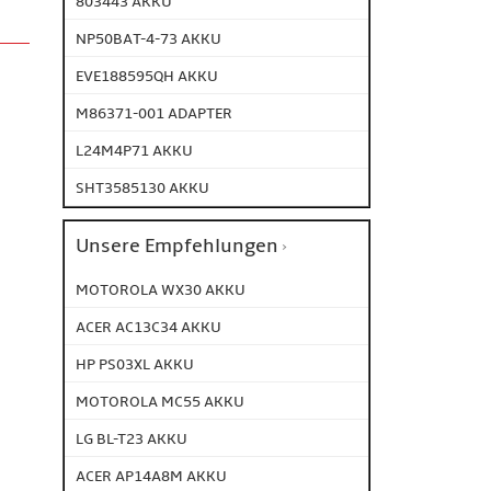
803443 AKKU
NP50BAT-4-73 AKKU
EVE188595QH AKKU
M86371-001 ADAPTER
L24M4P71 AKKU
SHT3585130 AKKU
Unsere Empfehlungen
MOTOROLA WX30 AKKU
ACER AC13C34 AKKU
HP PS03XL AKKU
MOTOROLA MC55 AKKU
LG BL-T23 AKKU
ACER AP14A8M AKKU