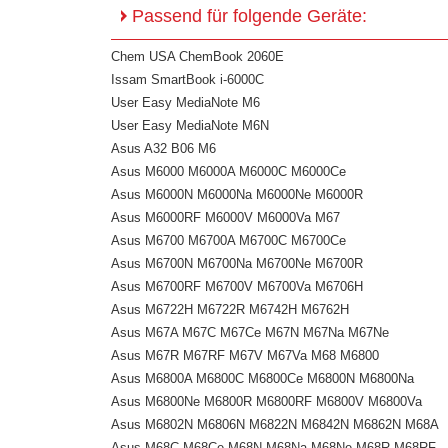
Passend für folgende Geräte:
Chem USA ChemBook 2060E
Issam SmartBook i-6000C
User Easy MediaNote M6
User Easy MediaNote M6N
Asus A32 B06 M6
Asus M6000 M6000A M6000C M6000Ce
Asus M6000N M6000Na M6000Ne M6000R
Asus M6000RF M6000V M6000Va M67
Asus M6700 M6700A M6700C M6700Ce
Asus M6700N M6700Na M6700Ne M6700R
Asus M6700RF M6700V M6700Va M6706H
Asus M6722H M6722R M6742H M6762H
Asus M67A M67C M67Ce M67N M67Na M67Ne
Asus M67R M67RF M67V M67Va M68 M6800
Asus M6800A M6800C M6800Ce M6800N M6800Na
Asus M6800Ne M6800R M6800RF M6800V M6800Va
Asus M6802N M6806N M6822N M6842N M6862N M68A
Asus M68C M68Ce M68N M68Na M68Ne M68R M68RF