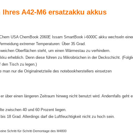
n Ihres A42-M6 ersatzakku akkus
 der Chem USA ChemBook 2060E Issam SmartBook i-6000C akku wechseln eine
 Vermeidung extremer Temperaturen: Über 35 Grad.
f weichen Oberflächen steht, um einen Wärmestau zu verhindern.
ku erheblich. Denn diese führen zu Mikrobrüchen in der Deckschicht. (Folgl
 den Tisch zu legen.)
e man nur die Originalnetzteile des notebookherstellers einsetzen
r über einen längeren Zeitraum hinweg nicht benutzt wird. Andernfalls geht e
lte zwischen 40 und 60 Prozent liegen.
is 18 Grad. Allerdings darf die Luftfeuchtigkeit nicht zu hoch sein.
 eine Schritt-für-Schritt-Demontage des M4800