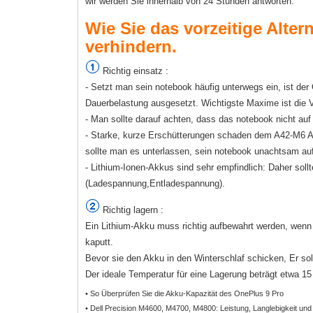
wir werden Sie innerhalb von 24 Stunden antworten.
Wie Sie das vorzeitige Alter
verhindern.
Richtig einsatz :
- Setzt man sein notebook häufig unterwegs ein, ist
Dauerbelastung ausgesetzt. Wichtigste Maxime ist die
- Man sollte darauf achten, dass das notebook nicht au
- Starke, kurze Erschütterungen schaden dem A42-M6 Ak
sollte man es unterlassen, sein notebook unachtsam auf
- Lithium-Ionen-Akkus sind sehr empfindlich: Daher sollt
(Ladespannung,Entladespannung).
Richtig lagern :
Ein Lithium-Akku muss richtig aufbewahrt werden, wenn e
kaputt.
Bevor sie den Akku in den Winterschlaf schicken, Er sol
Der ideale Temperatur für eine Lagerung beträgt etwa 15 b
• So Überprüfen Sie die Akku-Kapazität des OnePlus 9 Pro
• Dell Precision M4600, M4700, M4800: Leistung, Langlebigkeit und