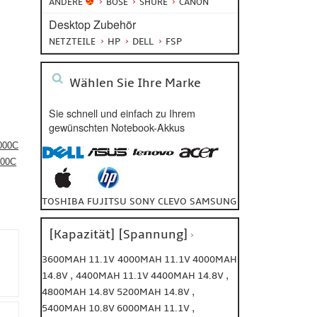
ANDERE
BOSE
SHURE
CANON
Desktop Zubehör
HP
DELL
FSP
NETZTEILE
Wählen Sie Ihre Marke
Sie schnell und einfach zu Ihrem
gewünschten Notebook-Akkus
000C
000C
TOSHIBA
FUJITSU
SONY
CLEVO
SAMSUNG
[Kapazität] [Spannung]
3600MAH 11.1V
4000MAH 11.1V
4000MAH
,
,
14.8V
4400MAH 11.1V
4400MAH 14.8V
,
4800MAH 14.8V
5200MAH 14.8V
,
5400MAH 10.8V
6000MAH 11.1V