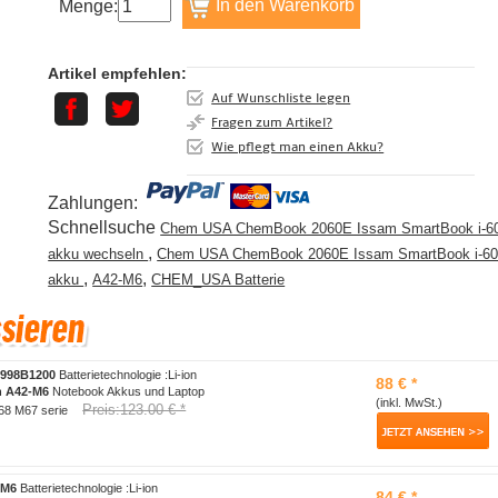
Menge:
Artikel empfehlen:
Auf Wunschliste legen
Fragen zum Artikel?
Wie pflegt man einen Akku?
Zahlungen:
Schnellsuche
Chem USA ChemBook 2060E Issam SmartBook i-6
,
akku wechseln
Chem USA ChemBook 2060E Issam SmartBook i-6
,
,
akku
A42-M6
CHEM_USA Batterie
N998B1200
Batterietechnologie :Li-ion
88 € *
h
A42-M6
Notebook Akkus und Laptop
(inkl. MwSt.)
Preis:123.00 € *
68 M67 serie
-M6
Batterietechnologie :Li-ion
84 € *