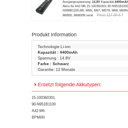
Ausgangsspannung:
14.8V
Kapazität:
4400mA
Akku für A42-M6 15-100360301 90-N951B100
N998B1200,M6, M6N, M67, M67N, M68, M68N
Preis:117.00 € *
M6800, M6800N serie
Produkt Information
Technologie:
Li-ion
Kapazität :
4400mAh
Spannung :
14.8V
Farbe :
Schwarz
Garantie:
12 Monate
Ersetzt folgende Akkutypen:
15-100360301
90-N951B1100
A42-M6
BPM6N