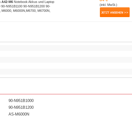
h
A42-M6
Notebook Akkus und Laptop
(inkl. MwSt.)
0 90-N951B1100 90-N951B1200 90-
, M6000, M6000N,M6700, M6700N,
90-N951B1000
90-N951B1200
AS-M6000N