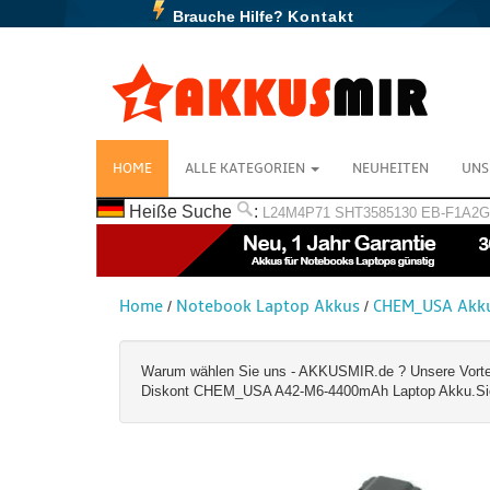
Brauche Hilfe?
Kontakt
HOME
ALLE KATEGORIEN
NEUHEITEN
UNS
Heiße Suche
:
L24M4P71
SHT3585130
EB-F1A2
Home
Notebook Laptop Akkus
CHEM_USA Akk
/
/
Warum wählen Sie uns - AKKUSMIR.de ? Unsere Vorteile:
Diskont CHEM_USA A42-M6-4400mAh Laptop Akku.Sie kö