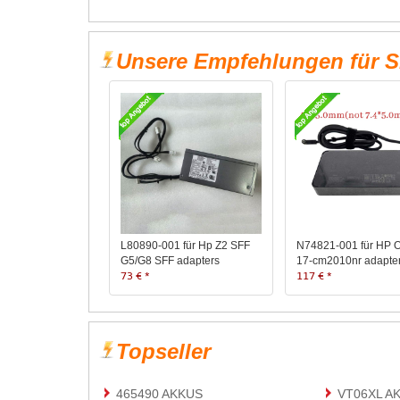
Unsere Empfehlungen für S
L80890-001 für Hp Z2 SFF
N74821-001 für HP
G5/G8 SFF adapters
17-cm2010nr adapte
73 € *
117 € *
Topseller
465490 AKKUS
VT06XL A