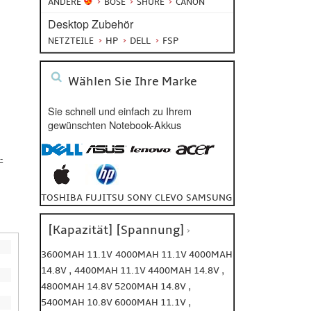
ANDERE
BOSE
SHURE
CANON
Desktop Zubehör
HP
DELL
FSP
NETZTEILE
Wählen Sie Ihre Marke
Sie schnell und einfach zu Ihrem
gewünschten Notebook-Akkus
-
TOSHIBA
FUJITSU
SONY
CLEVO
SAMSUNG
[Kapazität] [Spannung]
3600MAH 11.1V
4000MAH 11.1V
4000MAH
,
,
14.8V
4400MAH 11.1V
4400MAH 14.8V
,
4800MAH 14.8V
5200MAH 14.8V
,
5400MAH 10.8V
6000MAH 11.1V