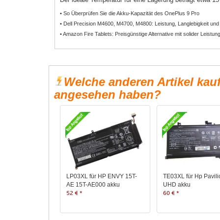
• So Überprüfen Sie die Akku-Kapazität des OnePlus 9 Pro
• Dell Precision M4600, M4700, M4800: Leistung, Langlebigkeit und
• Amazon Fire Tablets: Preisgünstige Alternative mit solider Leistun
Welche anderen Artikel kau
angesehen haben?
LP03XL für HP ENVY 15T-
TE03XL für Hp Pavili
AE 15T-AE000 akku
UHD akku
52 € *
60 € *