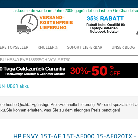
akkusmir.de wurde im Jahre 2005 gegründet und ist ein Großhandels
ERE TOPSELLER
KNÜLLER%
SOFORT LIEFERBAR
UNSER BLOG
GBU
HE349
EVE188595QH
VCA-SBT90
NN-UB6R akku
hoche Qualität+günstige Preis+schnelle Lieferung. Wir sind spezialisiert a
Sie können erhalten, was Sie zu dem niedrigen Preis benötigen!
HP ENVY 15T-AE 15T-AE000 15-AE020TX -