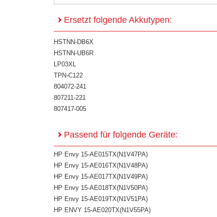
Ersetzt folgende Akkutypen:
HSTNN-DB6X
HSTNN-UB6R
LP03XL
TPN-C122
804072-241
807211-221
807417-005
Passend für folgende Geräte:
HP Envy 15-AE015TX(N1V47PA)
HP Envy 15-AE016TX(N1V48PA)
HP Envy 15-AE017TX(N1V49PA)
HP Envy 15-AE018TX(N1V50PA)
HP Envy 15-AE019TX(N1V51PA)
HP ENVY 15-AE020TX(N1V55PA)