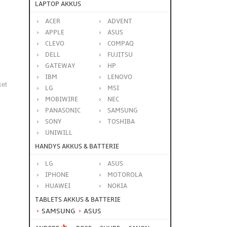
LAPTOP AKKUS
ACER
ADVENT
APPLE
ASUS
CLEVO
COMPAQ
DELL
FUJITSU
GATEWAY
HP
IBM
LENOVO
ket
LG
MSI
MOBIWIRE
NEC
PANASONIC
SAMSUNG
SONY
TOSHIBA
UNIWILL
HANDYS AKKUS & BATTERIE
LG
ASUS
IPHONE
MOTOROLA
HUAWEI
NOKIA
TABLETS AKKUS & BATTERIE
SAMSUNG
ASUS