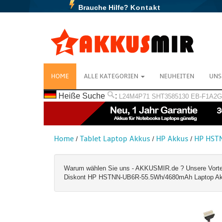
Brauche Hilfe?
Kontakt
HOME
ALLE KATEGORIEN
NEUHEITEN
UNS
Heiße Suche
:
L24M4P71
SHT3585130
EB-F1A2
Home
Tablet Laptop Akkus
HP Akkus
HP HST
/
/
/
Warum wählen Sie uns - AKKUSMIR.de ? Unsere Vorteile:
Diskont HP HSTNN-UB6R-55.5Wh/4680mAh Laptop Akku.