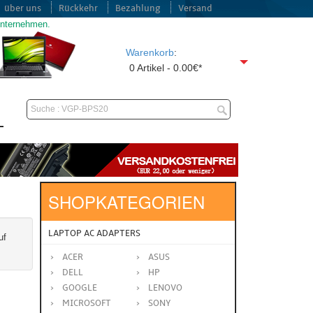
über uns
Rückkehr
Bezahlung
Versand
unternehmen.
Warenkorb
:
0 Artikel - 0.00€*
SHOPKATEGORIEN
LAPTOP AC ADAPTERS
uf
ACER
ASUS
DELL
HP
GOOGLE
LENOVO
MICROSOFT
SONY