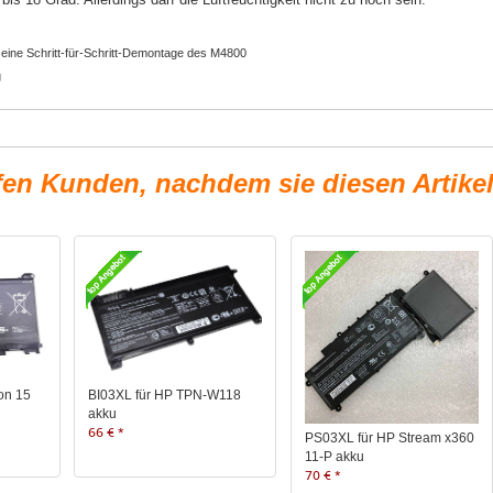
 eine Schritt-für-Schritt-Demontage des M4800
g
fen Kunden, nachdem sie diesen Artike
on 15
BI03XL für HP TPN-W118
akku
66 € *
PS03XL für HP Stream x360
11-P akku
70 € *