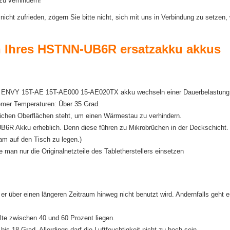
zu verhindern!
t zufrieden, zögern Sie bitte nicht, sich mit uns in Verbindung zu setzen, 
rn Ihres HSTNN-UB6R ersatzakku akkus
r HP ENVY 15T-AE 15T-AE000 15-AE020TX akku wechseln einer Dauerbelastung
emer Temperaturen: Über 35 Grad.
weichen Oberflächen steht, um einen Wärmestau zu verhindern.
6R Akku erheblich. Denn diese führen zu Mikrobrüchen in der Deckschicht.
sam auf den Tisch zu legen.)
e man nur die Originalnetzteile des Tabletherstellers einsetzen
r über einen längeren Zeitraum hinweg nicht benutzt wird. Andernfalls geht e
lte zwischen 40 und 60 Prozent liegen.
is 18 Grad. Allerdings darf die Luftfeuchtigkeit nicht zu hoch sein.