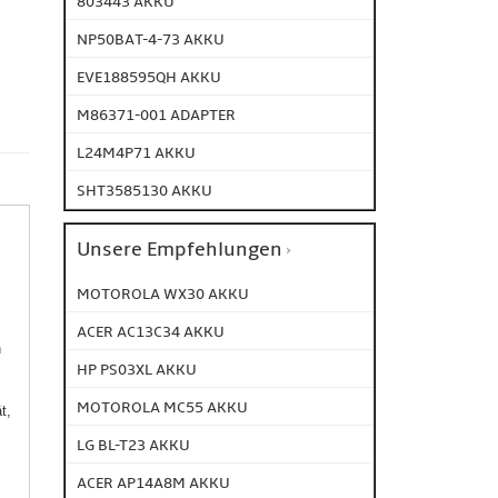
803443 AKKU
NP50BAT-4-73 AKKU
EVE188595QH AKKU
M86371-001 ADAPTER
L24M4P71 AKKU
SHT3585130 AKKU
Unsere Empfehlungen
MOTOROLA WX30 AKKU
ACER AC13C34 AKKU
n
HP PS03XL AKKU
MOTOROLA MC55 AKKU
t,
LG BL-T23 AKKU
ACER AP14A8M AKKU