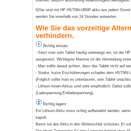
internen Selbst-Passivierung Reaktionsgeschwindigkeit 
6)Sie sind mit HP HSTNN-UB6R akku aus jedem Grund nich
werden Sie innerhalb von 24 Stunden antworten.
Wie Sie das vorzeitige Alte
verhindern.
Richtig einsatz :
- Setzt man sein Tablet häufig unterwegs ein, ist de
ausgesetzt. Wichtigste Maxime ist die Vermeidung extr
- Man sollte darauf achten, dass das Tablet nicht auf 
- Starke, kurze Erschütterungen schaden dem HSTNN-UB
(Folglich sollte man es unterlassen, sein Tablet unacht
- Lithium-Ionen-Akkus sind sehr empfindlich: Daher sollt
(Ladespannung,Entladespannung).
Richtig lagern :
Ein Lithium-Akku muss richtig aufbewahrt werden, wenn e
kaputt.
Bevor sie den Akku in den Winterschlaf schicken, Er sol
Der ideale Temperatur für eine Lagerung beträgt etwa 15 b