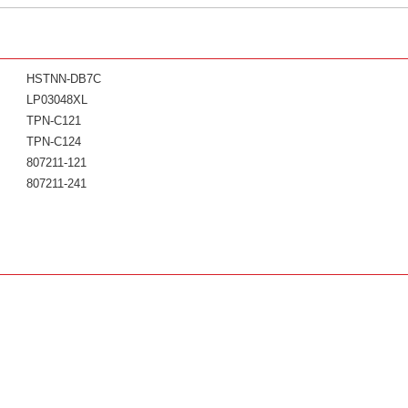
HSTNN-DB7C
LP03048XL
TPN-C121
TPN-C124
807211-121
807211-241