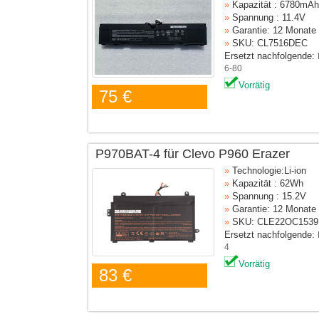
»
Kapazität : 6780mAh
»
Spannung : 11.4V
»
Garantie: 12 Monate
»
SKU: CL7516DEC
Ersetzt nachfolgende:
6-80
Vorrätig
75 €
P970BAT-4 für Clevo P960 Erazer
»
Technologie:Li-ion
»
Kapazität : 62Wh
»
Spannung : 15.2V
»
Garantie: 12 Monate
»
SKU: CLE22OC1539
Ersetzt nachfolgende:
4
Vorrätig
83 €