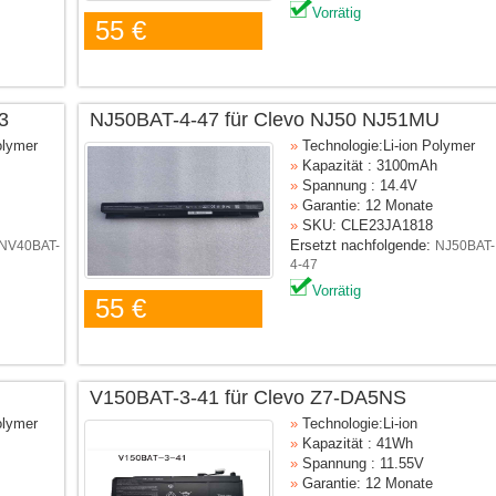
Vorrätig
55 €
3
NJ50BAT-4-47 für Clevo NJ50 NJ51MU
olymer
»
Technologie:Li-ion Polymer
»
Kapazität : 3100mAh
»
Spannung : 14.4V
»
Garantie: 12 Monate
»
SKU: CLE23JA1818
Ersetzt nachfolgende:
NV40BAT-
NJ50BAT-
4-47
Vorrätig
55 €
V150BAT-3-41 für Clevo Z7-DA5NS
olymer
»
Technologie:Li-ion
»
Kapazität : 41Wh
»
Spannung : 11.55V
»
Garantie: 12 Monate