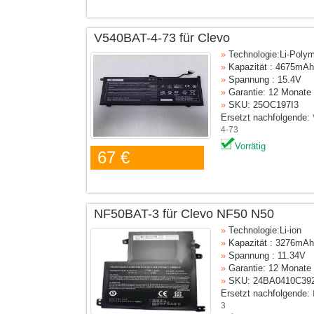
V540BAT-4-73 für Clevo
»
Technologie:Li-Poly
»
Kapazität : 4675mAh
»
Spannung : 15.4V
»
Garantie: 12 Monate
»
SKU: 25OC197I3
Ersetzt nachfolgende:
4-73
Vorrätig
67 €
NF50BAT-3 für Clevo NF50 N50
»
Technologie:Li-ion
»
Kapazität : 3276mAh
»
Spannung : 11.34V
»
Garantie: 12 Monate
»
SKU: 24BA0410C39
Ersetzt nachfolgende:
3