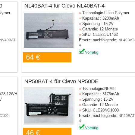
9
NL40BAT-4 für Clevo NL40BAT-4
olymer
»
Technologie:Li-ion Polymer
»
Kapazität : 3230mAh
»
Spannung : 15.2V
»
Garantie: 12 Monate
»
SKU: CLE22JU1462
Ersetzt nachfolgende:
NV40BAT-
NL40BAT-
4
Vorrätig
64 €
NP50BAT-4 für Clevo NP50DE
»
Technologie:NI-MH
h/28.12WH
»
Kapazität : 3175mAh
V
»
Spannung : 15.2V
»
Garantie: 12 Monate
»
SKU: CLE20NO1003
Ersetzt nachfolgende:
C100-
NP50BAT
4
Vorrätig
46 €