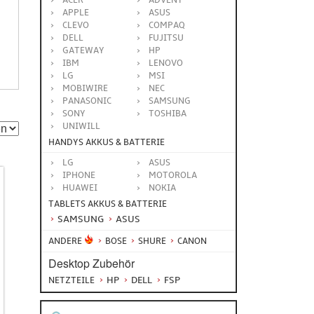
ACER
ADVENT
APPLE
ASUS
CLEVO
COMPAQ
DELL
FUJITSU
GATEWAY
HP
IBM
LENOVO
LG
MSI
MOBIWIRE
NEC
PANASONIC
SAMSUNG
SONY
TOSHIBA
UNIWILL
HANDYS AKKUS & BATTERIE
LG
ASUS
IPHONE
MOTOROLA
HUAWEI
NOKIA
TABLETS AKKUS & BATTERIE
SAMSUNG
ASUS
ANDERE
BOSE
SHURE
CANON
Desktop Zubehör
HP
DELL
FSP
NETZTEILE