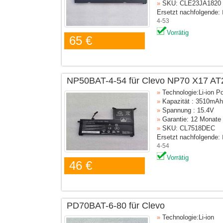
»
SKU: CLE23JA1820
Ersetzt nachfolgende:
4-53
Vorrätig
65 €
NP50BAT-4-54 für Clevo NP70 X17 AT
»
Technologie:Li-ion P
»
Kapazität : 3510mAh
»
Spannung : 15.4V
»
Garantie: 12 Monate
»
SKU: CL7518DEC
Ersetzt nachfolgende:
4-54
Vorrätig
46 €
PD70BAT-6-80 für Clevo
»
Technologie:Li-ion