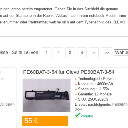
n den laptop bereits zugeordnet. Geben Sie in das Suchfeld die genaue
 auf der Startseite in der Rubrik "Akkus" nach Ihrem notebook Modell. Eine
nalteilenummer oder Partnumber, welche sich auf dem Typenschild des CLEVO
sse - Seite 1/6 von
1
2
3
4
>
>>
0
PE60BAT-3-54 für Clevo PE60BAT-3-54
mer
»
Technologie:Li-Polymer
»
Kapazität : 4600mAh
»
Spannung : 11.55V
»
Garantie: 12 Monate
»
SKU: 25OC202O9
Ersetzt nachfolgende:
V540BAT-
PE60BAT-
3-54
Vorrätig
55 €