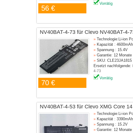
Vorrätig
56 €
NV40BAT-4-73 für Clevo NV40BAT-4-7
»
Technologie:Li-ion P
»
Kapazität : 4600mAh
»
Spannung : 15.4V
»
Garantie: 12 Monate
»
SKU: CLE23JA1815
Ersetzt nachfolgende:
4-73
Vorrätig
70 €
NV40BAT-4-53 für Clevo XMG Core 14
»
Technologie:Li-ion P
»
Kapazität : 3390mAh
»
Spannung : 15.2V
»
Garantie: 12 Monate