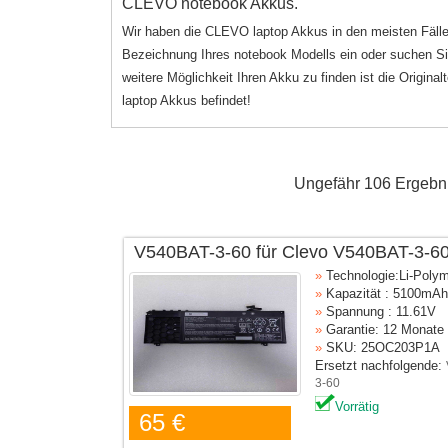
CLEVO notebook Akkus.
Wir haben die CLEVO laptop Akkus in den meisten Fälle
Bezeichnung Ihres notebook Modells ein oder suchen Sie
weitere Möglichkeit Ihren Akku zu finden ist die Origi
laptop Akkus befindet!
Ungefähr 106 Ergebni
V540BAT-3-60 für Clevo V540BAT-3-6
»
Technologie:Li-Poly
»
Kapazität : 5100mAh
»
Spannung : 11.61V
»
Garantie: 12 Monate
»
SKU: 25OC203P1A
Ersetzt nachfolgende:
3-60
Vorrätig
65 €