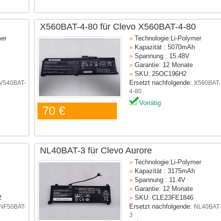
X560BAT-4-80 für Clevo X560BAT-4-80
mer
»
Technologie:Li-Polymer
»
Kapazität : 5070mAh
»
Spannung : 15.48V
»
Garantie: 12 Monate
»
SKU: 25OC196H2
Ersetzt nachfolgende:
V540BAT-
X560BAT-
4-80
Vorrätig
70 €
NL40BAT-3 für Clevo Aurore
»
Technologie:Li-Polymer
»
Kapazität : 3175mAh
»
Spannung : 11.4V
»
Garantie: 12 Monate
2
»
SKU: CLE23FE1846
Ersetzt nachfolgende:
NF50BAT-
NL40BAT-
3