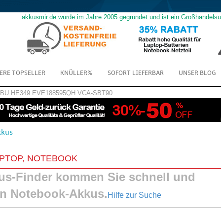
akkusmir.de wurde im Jahre 2005 gegründet und ist ein Großhandels
ERE TOPSELLER
KNÜLLER%
SOFORT LIEFERBAR
UNSER BLOG
GBU
HE349
EVE188595QH
VCA-SBT90
kkus
APTOP, NOTEBOOK
s-Finder kommen Sie schnell und
en Notebook-Akkus.
Hilfe zur Suche