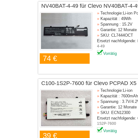
NV40BAT-4-49 für Clevo NV40BAT-4-4
»
Technologie:Li-ion P
»
Kapazität : 49Wh
»
Spannung : 15.2V
»
Garantie: 12 Monate
»
SKU: CL7444OCT
Ersetzt nachfolgende:
4-49
Vorrätig
74 €
C100-1S2P-7600 für Clevo PCPAD X5
»
Technologie:Li-ion
»
Kapazität : 7600mA
»
Spannung : 3.7V/4.2
»
Garantie: 12 Monate
»
SKU: ECN12300
Ersetzt nachfolgende:
1S2P-7600
Vorrätig
39 €