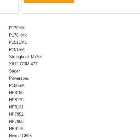
P170HM
P170HMx
P151EM1
P151SM
Strongbook M7A8
X811 770M 47T
Sager
Powerspec
P150SM
NP8150
NP8170
NP8131
NP7852
NP7856
NP9170
Nexoc G505