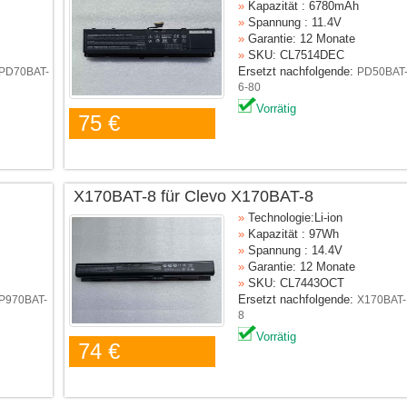
»
Kapazität : 6780mAh
»
Spannung : 11.4V
»
Garantie: 12 Monate
»
SKU: CL7514DEC
Ersetzt nachfolgende:
PD70BAT-
PD50BAT
6-80
Vorrätig
75 €
X170BAT-8 für Clevo X170BAT-8
»
Technologie:Li-ion
»
Kapazität : 97Wh
»
Spannung : 14.4V
»
Garantie: 12 Monate
»
SKU: CL7443OCT
Ersetzt nachfolgende:
P970BAT-
X170BAT-
8
Vorrätig
74 €