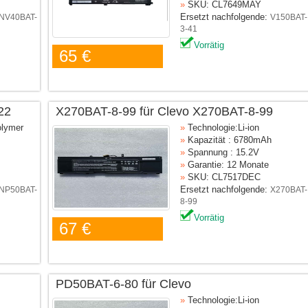
»
SKU: CL7649MAY
Ersetzt nachfolgende:
NV40BAT-
V150BAT-
3-41
Vorrätig
65 €
22
X270BAT-8-99 für Clevo X270BAT-8-99
olymer
»
Technologie:Li-ion
»
Kapazität : 6780mAh
»
Spannung : 15.2V
»
Garantie: 12 Monate
»
SKU: CL7517DEC
Ersetzt nachfolgende:
NP50BAT-
X270BAT-
8-99
Vorrätig
67 €
PD50BAT-6-80 für Clevo
»
Technologie:Li-ion