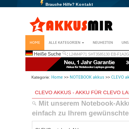
Brauche Hilfe?
Kontakt
HOME
ALLE KATEGORIEN
NEUHEITEN
UNS
Heiße Suche
:
L24M4P71
SHT3585130
EB-F1A2
Home
NOTEBOOK akkus
CLEVO a
Kategorie:
>>
>>
CLEVO AKKUS - AKKU FÜR CLEVO L
Mit unserem Notebook-Akku
einfach zu Ihrem gewünscht