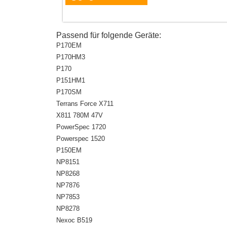
Passend für folgende Geräte:
P170EM
P170HM3
P170
P151HM1
P170SM
Terrans Force X711
X811 780M 47V
PowerSpec 1720
Powerspec 1520
P150EM
NP8151
NP8268
NP7876
NP7853
NP8278
Nexoc B519