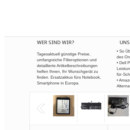
WER SIND WIR?
UNS
• So Üb
Tagesaktuell günstige Preise,
des On
umfangreiche Filteroptionen und
• Dell
detaillierte Artikelbeschreibungen
Leistun
helfen Ihnen, Ihr Wunschgerät zu
für-Sc
finden. Ersatzakkus fürs Notebook,
• Amazo
Smartphone in Europa.
Alterna