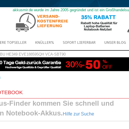
akkusmir.de wurde im Jahre 2005 gegründet und ist ein Großhandels
ERE TOPSELLER
KNÜLLER%
SOFORT LIEFERBAR
UNSER BLOG
GBU
HE349
EVE188595QH
VCA-SBT90
s
 NOTEBOOK
s-Finder kommen Sie schnell und
en Notebook-Akkus.
Hilfe zur Suche