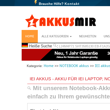
Brauche Hilfe?
Kontakt
HOME
ALLE KATEGORIEN
NEUHEITEN
UNS
Heiße Suche
:
L24M4P71
SHT3585130
EB-F1A2
Home
NOTEBOOK akkus
IEI akku
Kategorie:
>>
>>
IEI AKKUS - AKKU FÜR IEI LAPTOP,
Mit unserem Notebook-Akku
einfach zu Ihrem gewünscht