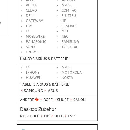
ACER
ADVENT
APPLE
ASUS
CLEVO
COMPAQ
DELL
FUJITSU
GATEWAY
HP
p
IBM
LENOVO
LG
MSI
MOBIWIRE
NEC
PANASONIC
SAMSUNG
SONY
TOSHIBA
UNIWILL
HANDYS AKKUS & BATTERIE
LG
ASUS
IPHONE
MOTOROLA
HUAWEI
NOKIA
TABLETS AKKUS & BATTERIE
SAMSUNG
ASUS
ANDERE
BOSE
SHURE
CANON
Desktop Zubehör
HP
DELL
FSP
NETZTEILE