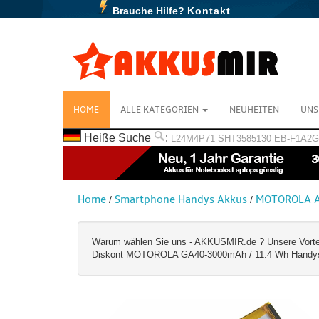
Brauche Hilfe?
Kontakt
HOME
ALLE KATEGORIEN
NEUHEITEN
UNS
Heiße Suche
:
L24M4P71
SHT3585130
EB-F1A2
Home
Smartphone Handys Akkus
MOTOROLA A
/
/
Warum wählen Sie uns - AKKUSMIR.de ? Unsere Vorteile:
Diskont MOTOROLA GA40-3000mAh / 11.4 Wh Handys Ak