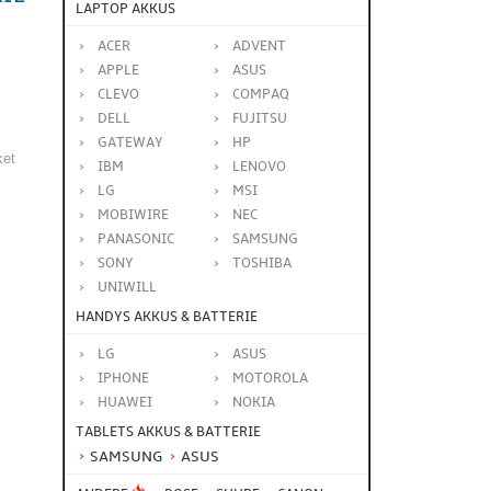
LAPTOP AKKUS
ACER
ADVENT
APPLE
ASUS
CLEVO
COMPAQ
DELL
FUJITSU
GATEWAY
HP
ket
IBM
LENOVO
LG
MSI
MOBIWIRE
NEC
PANASONIC
SAMSUNG
SONY
TOSHIBA
UNIWILL
HANDYS AKKUS & BATTERIE
LG
ASUS
IPHONE
MOTOROLA
HUAWEI
NOKIA
TABLETS AKKUS & BATTERIE
SAMSUNG
ASUS