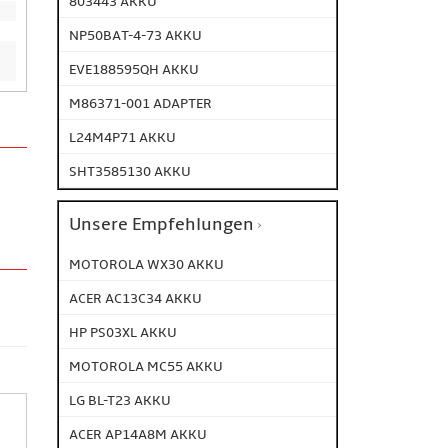
803443 AKKU
NP50BAT-4-73 AKKU
EVE188595QH AKKU
M86371-001 ADAPTER
L24M4P71 AKKU
SHT3585130 AKKU
Unsere Empfehlungen
MOTOROLA WX30 AKKU
ACER AC13C34 AKKU
HP PS03XL AKKU
MOTOROLA MC55 AKKU
LG BL-T23 AKKU
ACER AP14A8M AKKU