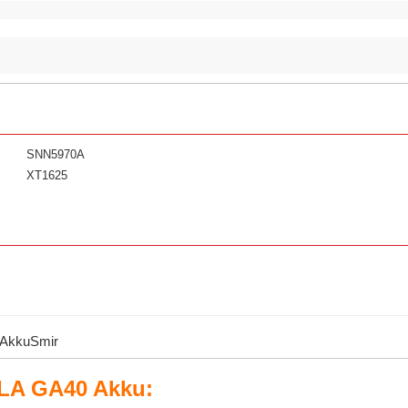
SNN5970A
XT1625
- AkkuSmir
LA GA40 Akku: