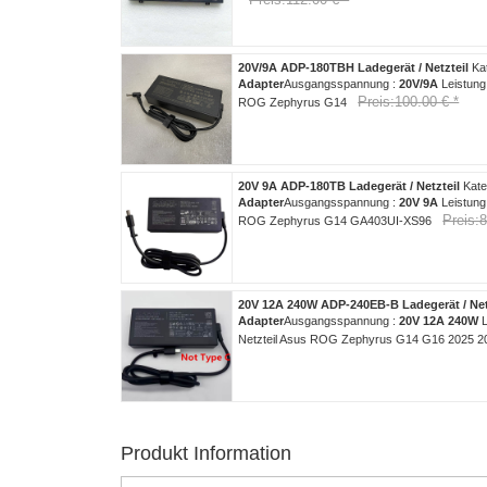
20V/9A ADP-180TBH Ladegerät / Netzteil
Kat
Adapter
Ausgangsspannung :
20V/9A
Leistung
Preis:100.00 € *
ROG Zephyrus G14
20V 9A ADP-180TB Ladegerät / Netzteil
Kate
Adapter
Ausgangsspannung :
20V 9A
Leistung
Preis:8
ROG Zephyrus G14 GA403UI-XS96
20V 12A 240W ADP-240EB-B Ladegerät / Net
Adapter
Ausgangsspannung :
20V 12A 240W
L
Netzteil Asus ROG Zephyrus G14 G16 2025 20
Produkt Information