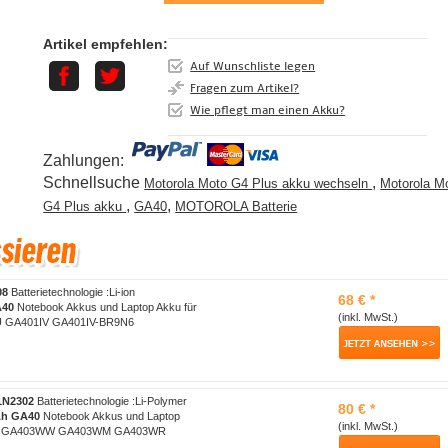
Artikel empfehlen:
Auf Wunschliste legen
Fragen zum Artikel?
Wie pflegt man einen Akku?
Zahlungen:
Schnellsuche
,
Motorola Moto G4 Plus akku wechseln
Motorola M
,
,
G4 Plus akku
GA40
MOTOROLA Batterie
08
Batterietechnologie :Li-ion
68 € *
40
Notebook Akkus und Laptop Akku für
(inkl. MwSt.)
U GA401IV GA401IV-BR9N6
1N2302
Batterietechnologie :Li-Polymer
80 € *
Ah
GA40
Notebook Akkus und Laptop
(inkl. MwSt.)
G14 GA403WW GA403WM GA403WR