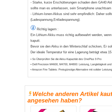
- Starke, kurze Erschütterungen schaden dem GA40 Akku
sollte man es unterlassen, sein Smartphone unachtsam 
- Lithium-Ionen-Akkus sind sehr empfindlich: Daher soll
(Ladespannung,Entladespannung).
Richtig lagern :
Ein Lithium-Akku muss richtig aufbewahrt werden, wenn e
kaputt.
Bevor sie den Akku in den Winterschlaf schicken, Er sol
Der ideale Temperatur für eine Lagerung beträgt etwa 15 b
• So Überprüfen Sie die Akku-Kapazität des OnePlus 9 Pro
• Dell Precision M4600, M4700, M4800: Leistung, Langlebigkeit und
• Amazon Fire Tablets: Preisgünstige Alternative mit solider Leistun
Welche anderen Artikel kau
angesehen haben?