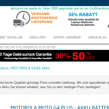
akkusmir.de wurde im Jahre 2005 gegründet und ist ein Großhandels
ERE TOPSELLER
KNÜLLER%
SOFORT LIEFERBAR
UNSER BLOG
GBU
HE349
EVE188595QH
VCA-SBT90
kkus
MOTOROLA GA40 akku
/
hoche Qualität+günstige Preis+schnelle Lieferung. Wir sind spezialisiert a
ku.Sie können erhalten, was Sie zu dem niedrigen Preis benötigen!
MOTOROLA MOTO G4 PLUS - AKKU BATTE