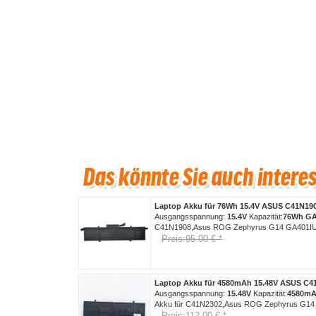
Laptop Akku für 76Wh 15.4V ASUS C41N19
Ausgangsspannung:
15.4V
Kapazität:
76Wh
GA
C41N1908,Asus ROG Zephyrus G14 GA401I
Preis:95.00 € *
Laptop Akku für 4580mAh 15.48V ASUS C4
Ausgangsspannung:
15.48V
Kapazität:
4580m
Akku für C41N2302,Asus ROG Zephyrus 
Preis:112.00 € *