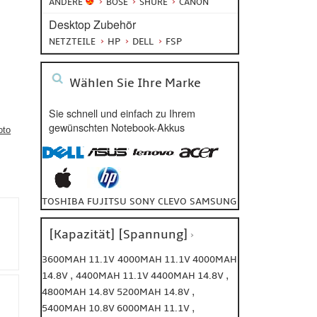
ANDERE
BOSE
SHURE
CANON
Desktop Zubehör
HP
DELL
FSP
NETZTEILE
Wählen Sie Ihre Marke
Sie schnell und einfach zu Ihrem
gewünschten Notebook-Akkus
oto
TOSHIBA
FUJITSU
SONY
CLEVO
SAMSUNG
[Kapazität] [Spannung]
3600MAH 11.1V
4000MAH 11.1V
4000MAH
,
,
14.8V
4400MAH 11.1V
4400MAH 14.8V
,
4800MAH 14.8V
5200MAH 14.8V
,
5400MAH 10.8V
6000MAH 11.1V