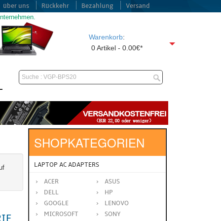
über uns
Rückkehr
Bezahlung
Versand
unternehmen.
Warenkorb
:
0 Artikel - 0.00€*
SHOPKATEGORIEN
LAPTOP AC ADAPTERS
uf
ACER
ASUS
DELL
HP
GOOGLE
LENOVO
MICROSOFT
SONY
RIE