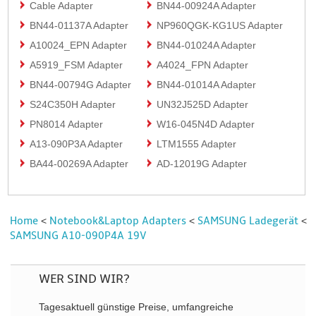
Cable Adapter
BN44-00924A Adapter
BN44-01137A Adapter
NP960QGK-KG1US Adapter
A10024_EPN Adapter
BN44-01024A Adapter
A5919_FSM Adapter
A4024_FPN Adapter
BN44-00794G Adapter
BN44-01014A Adapter
S24C350H Adapter
UN32J525D Adapter
PN8014 Adapter
W16-045N4D Adapter
A13-090P3A Adapter
LTM1555 Adapter
BA44-00269A Adapter
AD-12019G Adapter
Home
Notebook&Laptop Adapters
SAMSUNG Ladegerät
<
<
<
SAMSUNG A10-090P4A 19V
WER SIND WIR?
Tagesaktuell günstige Preise, umfangreiche