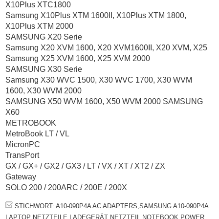
X10Plus XTC1800
Samsung X10Plus XTM 1600II, X10Plus XTM 1800,
X10Plus XTM 2000
SAMSUNG X20 Serie
Samsung X20 XVM 1600, X20 XVM1600II, X20 XVM, X25
Samsung X25 XVM 1600, X25 XVM 2000
SAMSUNG X30 Serie
Samsung X30 WVC 1500, X30 WVC 1700, X30 WVM
1600, X30 WVM 2000
SAMSUNG X50 WVM 1600, X50 WVM 2000 SAMSUNG
X60
METROBOOK
MetroBook LT / VL
MicronPC
TransPort
GX / GX+ / GX2 / GX3 / LT / VX / XT / XT2 / ZX
Gateway
SOLO 200 / 200ARC / 200E / 200X
STICHWORT: A10-090P4A AC ADAPTERS,SAMSUNG A10-090P4A
LAPTOP NETZTEILE,LADEGERÄT NETZTEIL,NOTEBOOK POWER