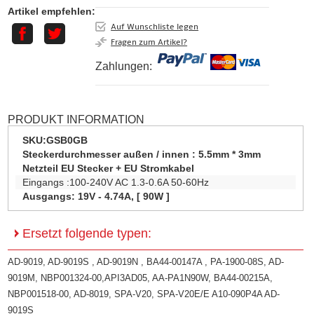
Artikel empfehlen:
Auf Wunschliste legen
Fragen zum Artikel?
Zahlungen:
PRODUKT INFORMATION
SKU:
GSB0GB
Steckerdurchmesser außen / innen :
5.5mm * 3mm
Netzteil EU Stecker + EU Stromkabel
Eingangs :100-240V AC 1.3-0.6A 50-60Hz
Ausgangs: 19V - 4.74A, [ 90W ]
Ersetzt folgende typen:
AD-9019, AD-9019S , AD-9019N , BA44-00147A , PA-1900-08S, AD-
9019M, NBP001324-00,API3AD05, AA-PA1N90W, BA44-00215A,
NBP001518-00, AD-8019, SPA-V20, SPA-V20E/E A10-090P4A AD-
9019S