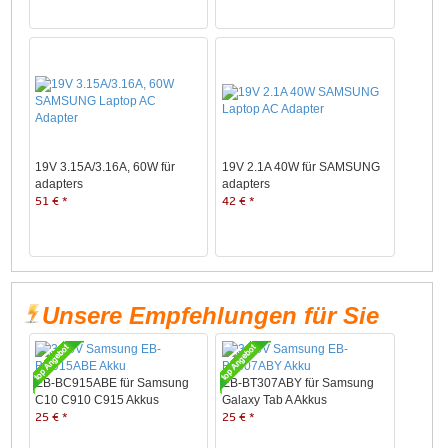
19V 3.15A/3.16A, 60W für
19V 2.1A 40W für SAMSUNG
adapters
adapters
51 € *
42 € *
Unsere Empfehlungen für Sie
EB-BC915ABE für Samsung
EB-BT307ABY für Samsung
C10 C910 C915 Akkus
Galaxy Tab A Akkus
25 € *
25 € *