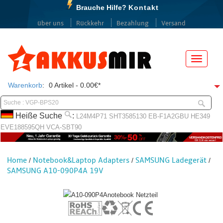
Brauche Hilfe?
Kontakt
über uns
Rückkehr
Bezahlung
Versand
Menü
Warenkorb
:
0 Artikel - 0.00€*
Heiße Suche
:
L24M4P71
SHT3585130
EB-F1A2GBU
HE349
EVE188595QH
VCA-SBT90
Home
Notebook&Laptop Adapters
SAMSUNG Ladegerät
/
/
/
SAMSUNG A10-090P4A 19V