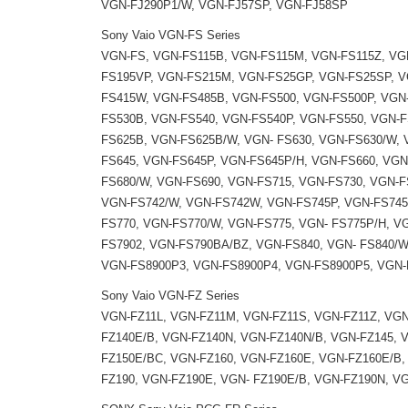
VGN-FJ290P1/W, VGN-FJ57SP, VGN-FJ58SP
Sony Vaio VGN-FS Series
VGN-FS, VGN-FS115B, VGN-FS115M, VGN-FS115Z, VG
FS195VP, VGN-FS215M, VGN-FS25GP, VGN-FS25SP, V
FS415W, VGN-FS485B, VGN-FS500, VGN-FS500P, VGN
FS530B, VGN-FS540, VGN-FS540P, VGN-FS550, VGN-F
FS625B, VGN-FS625B/W, VGN- FS630, VGN-FS630/W, 
FS645, VGN-FS645P, VGN-FS645P/H, VGN-FS660, VGN
FS680/W, VGN-FS690, VGN-FS715, VGN-FS730, VGN-
VGN-FS742/W, VGN-FS742W, VGN-FS745P, VGN-FS745
FS770, VGN-FS770/W, VGN-FS775, VGN- FS775P/H, V
FS7902, VGN-FS790BA/BZ, VGN-FS840, VGN- FS840/W
VGN-FS8900P3, VGN-FS8900P4, VGN-FS8900P5, VGN-
Sony Vaio VGN-FZ Series
VGN-FZ11L, VGN-FZ11M, VGN-FZ11S, VGN-FZ11Z, VGN
FZ140E/B, VGN-FZ140N, VGN-FZ140N/B, VGN-FZ145, 
FZ150E/BC, VGN-FZ160, VGN-FZ160E, VGN-FZ160E/B,
FZ190, VGN-FZ190E, VGN- FZ190E/B, VGN-FZ190N, 