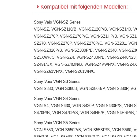
Kompatibel mit folgenden Modellen:
Sony Vaio VGN-SZ Series
VGN-SZ, VGN-SZ110/B, VGN-SZ120P/B, VGN-SZ140, V
VGN-SZ170P, VGN-SZ170P/C, VGN-SZ1HP/B, VGN-SZ1
SZ270, VGN-SZ270P, VGN-SZ270P/C, VGN-SZ281, VGN
VGN-SZ320P/B, VGN-SZ330P/B, VGN-SZ340, VGN-SZ3
SZ3XWP/C, VGN-SZ4, VGN-SZ430N/B, VGN-SZ440N23,
SZ491N/X, VGN-SZ4MN/B, VGN-SZ4VWN/X, VGN-SZ4
VGN-SZ61VN/X, VGN-SZ61WN/C
Sony Vaio VGN-S3 Series
VGN-S380, VGN-S380B, VGN-S380B/P, VGN-S380P, V
Sony Vaio VGN-S4 Series
VGN-S4, VGN-S430, VGN-S430P, VGN-S430P/S, VGN-S4
S470P/B, VGN-S470P/S, VGN-S4HP/B, VGN-S4HRP/B,
Sony Vaio VGN-S5 Series
VGN-S550, VGN-S550P/B, VGN-S55SP/S, VGN-S560, V
S5HP/B, VGN-S5M/S, VGN-S5VP/D, VGN-S5XP, VGN-S