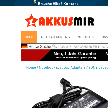
Brauche Hilfe?
Kontakt
HOME
ALLE KATEGORIEN
NEUHEITEN
UNS
Heiße Suche
:
L24M4P71
SHT3585130
EB-F1A2
Home
Notebook&Laptop Adapters
SONY Ladeg
/
/