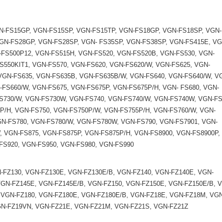
N-FS15GP, VGN-FS15SP, VGN-FS15TP, VGN-FS18GP, VGN-FS18SP, VGN-
GN-FS28GP, VGN-FS28SP, VGN- FS35SP, VGN-FS38SP, VGN-FS415E, VG
-FS500P12, VGN-FS515H, VGN-FS520, VGN-FS520B, VGN-FS530, VGN-
S550KIT1, VGN-FS570, VGN-FS620, VGN-FS620/W, VGN-FS625, VGN-
VGN-FS635, VGN-FS635B, VGN-FS635B/W, VGN-FS640, VGN-FS640/W, V
-FS660/W, VGN-FS675, VGN-FS675P, VGN-FS675P/H, VGN- FS680, VGN-
FS730/W, VGN-FS730W, VGN-FS740, VGN-FS740/W, VGN-FS740W, VGN-FS
P/H, VGN-FS750, VGN-FS750P/W, VGN-FS755P/H, VGN-FS760/W, VGN-
GN-FS780, VGN-FS780/W, VGN-FS780W, VGN-FS790, VGN-FS7901, VGN-
, VGN-FS875, VGN-FS875P, VGN-FS875P/H, VGN-FS8900, VGN-FS8900P,
FS920, VGN-FS950, VGN-FS980, VGN-FS990
-FZ130, VGN-FZ130E, VGN-FZ130E/B, VGN-FZ140, VGN-FZ140E, VGN-
VGN-FZ145E, VGN-FZ145E/B, VGN-FZ150, VGN-FZ150E, VGN-FZ150E/B, 
 VGN-FZ180, VGN-FZ180E, VGN-FZ180E/B, VGN-FZ18E, VGN-FZ18M, VG
VGN-FZ19VN, VGN-FZ21E, VGN-FZ21M, VGN-FZ21S, VGN-FZ21Z