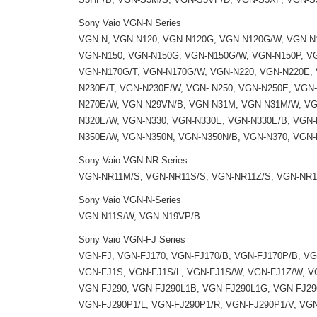
Sony Vaio VGN-N Series
VGN-N, VGN-N120, VGN-N120G, VGN-N120G/W, VGN-N1
VGN-N150, VGN-N150G, VGN-N150G/W, VGN-N150P, V
VGN-N170G/T, VGN-N170G/W, VGN-N220, VGN-N220E, 
N230E/T, VGN-N230E/W, VGN- N250, VGN-N250E, VGN
N270E/W, VGN-N29VN/B, VGN-N31M, VGN-N31M/W, VG
N320E/W, VGN-N330, VGN-N330E, VGN-N330E/B, VGN-
N350E/W, VGN-N350N, VGN-N350N/B, VGN-N370, VGN-
Sony Vaio VGN-NR Series
VGN-NR11M/S, VGN-NR11S/S, VGN-NR11Z/S, VGN-NR1
Sony Vaio VGN-N-Series
VGN-N11S/W, VGN-N19VP/B
Sony Vaio VGN-FJ Series
VGN-FJ, VGN-FJ170, VGN-FJ170/B, VGN-FJ170P/B, VG
VGN-FJ1S, VGN-FJ1S/L, VGN-FJ1S/W, VGN-FJ1Z/W, V
VGN-FJ290, VGN-FJ290L1B, VGN-FJ290L1G, VGN-FJ29
VGN-FJ290P1/L, VGN-FJ290P1/R, VGN-FJ290P1/V, VG