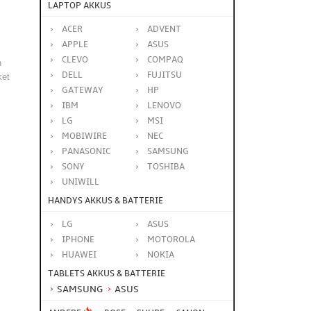
LAPTOP AKKUS
ACER
ADVENT
APPLE
ASUS
CLEVO
COMPAQ
n
DELL
FUJITSU
ket
GATEWAY
HP
IBM
LENOVO
LG
MSI
MOBIWIRE
NEC
PANASONIC
SAMSUNG
SONY
TOSHIBA
UNIWILL
HANDYS AKKUS & BATTERIE
LG
ASUS
IPHONE
MOTOROLA
HUAWEI
NOKIA
TABLETS AKKUS & BATTERIE
SAMSUNG
ASUS