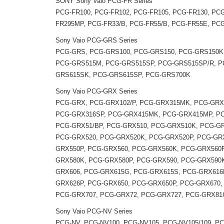
SONY Sony Vaio PCG-FR Series
PCG-FR100, PCG-FR102, PCG-FR105, PCG-FR130, PC
FR295MP, PCG-FR33/B, PCG-FR55/B, PCG-FR55E, PCG
Sony Vaio PCG-GRS Series
PCG-GRS, PCG-GRS100, PCG-GRS150, PCG-GRS150K,
PCG-GRS515M, PCG-GRS515SP, PCG-GRS515SP/R, P
GRS615SK, PCG-GRS615SP, PCG-GRS700K
Sony Vaio PCG-GRX Series
PCG-GRX, PCG-GRX102/P, PCG-GRX315MK, PCG-GRX
PCG-GRX316SP, PCG-GRX415MK, PCG-GRX415MP, PC
PCG-GRX51/BP, PCG-GRX510, PCG-GRX510K, PCG-G
PCG-GRX520, PCG-GRX520K, PCG-GRX520P, PCG-GRX
GRX550P, PCG-GRX560, PCG-GRX560K, PCG-GRX560P
GRX580K, PCG-GRX580P, PCG-GRX590, PCG-GRX590K
GRX606, PCG-GRX615G, PCG-GRX615S, PCG-GRX616
GRX626P, PCG-GRX650, PCG-GRX650P, PCG-GRX670,
PCG-GRX707, PCG-GRX72, PCG-GRX727, PCG-GRX81G
Sony Vaio PCG-NV Series
PCG-NV, PCG-NV100, PCG-NV105, PCG-NV105/109, P