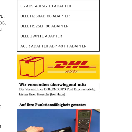
LG ADS-40FSG-19 ADAPTER
DELL H250AD-00 ADAPTER
/B,
0G,
DELL H525EF-00 ADAPTER
N-
DELL 3WN11 ADAPTER
ACER ADAPTER ADP-40TH ADAPTER
,
1,