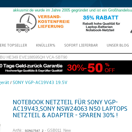
akkusmir.de wurde im Jahre 2005 gegründet und ist ein Großhandels
ERE TOPSELLER
KNÜLLER%
SOFORT LIEFERBAR
UNSER BLOG
GBU
HE349
EVE188595QH
VCA-SBT90
erät
SONY VGP-AC19V43 19.5V
/
NOTEBOOK NETZTEIL FÜR SONY VGP-
AC19V43,SONY NSW24063 N50 LAPTOPS
NETZTEIL & ADAPTER - SPAREN 30% !
ArtNr.:
- GSB011_New
SON17547_2