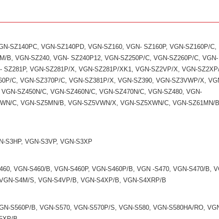
GN-SZ140PC, VGN-SZ140PD, VGN-SZ160, VGN- SZ160P, VGN-SZ160P/C,
M/B, VGN-SZ240, VGN- SZ240P12, VGN-SZ250P/C, VGN-SZ260P/C, VGN-
- SZ281P, VGN-SZ281P/X, VGN-SZ281P/XK1, VGN-SZ2VP/X, VGN-SZ2XP
60P/C, VGN-SZ370P/C, VGN-SZ381P/X, VGN-SZ390, VGN-SZ3VWP/X, VG
 VGN-SZ450N/C, VGN-SZ460N/C, VGN-SZ470N/C, VGN-SZ480, VGN-
XWN/C, VGN-SZ5MN/B, VGN-SZ5VWN/X, VGN-SZ5XWN/C, VGN-SZ61MN/B
GN-S3HP, VGN-S3VP, VGN-S3XP
60, VGN-S460/B, VGN-S460P, VGN-S460P/B, VGN -S470, VGN-S470/B, 
 VGN-S4M/S, VGN-S4VP/B, VGN-S4XP/B, VGN-S4XRP/B
GN-S560P/B, VGN-S570, VGN-S570P/S, VGN-S580, VGN-S580HA/RO, VG
5XP/B