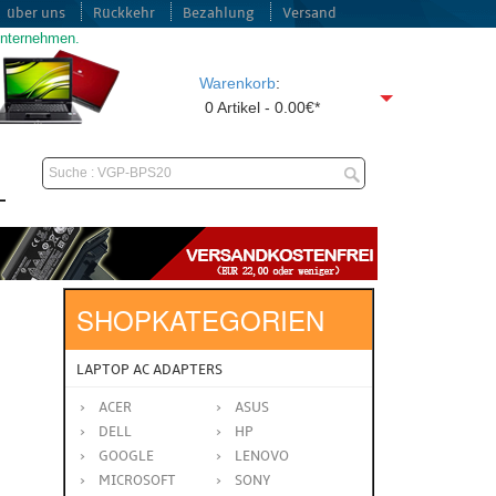
über uns
Rückkehr
Bezahlung
Versand
unternehmen.
Warenkorb
:
0 Artikel - 0.00€*
SHOPKATEGORIEN
LAPTOP AC ADAPTERS
ACER
ASUS
DELL
HP
GOOGLE
LENOVO
MICROSOFT
SONY