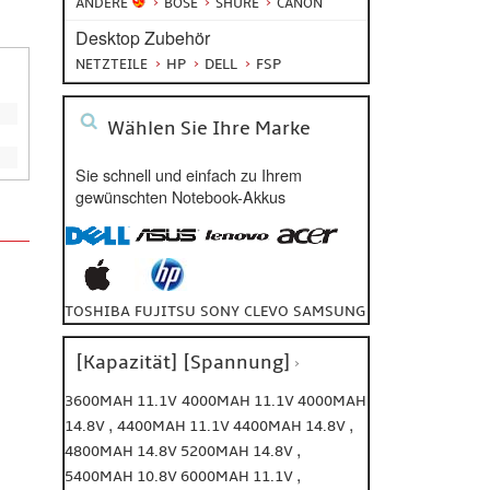
ANDERE
BOSE
SHURE
CANON
Desktop Zubehör
HP
DELL
FSP
NETZTEILE
Wählen Sie Ihre Marke
Sie schnell und einfach zu Ihrem
gewünschten Notebook-Akkus
TOSHIBA
FUJITSU
SONY
CLEVO
SAMSUNG
[Kapazität] [Spannung]
3600MAH 11.1V
4000MAH 11.1V
4000MAH
,
,
14.8V
4400MAH 11.1V
4400MAH 14.8V
,
4800MAH 14.8V
5200MAH 14.8V
,
5400MAH 10.8V
6000MAH 11.1V