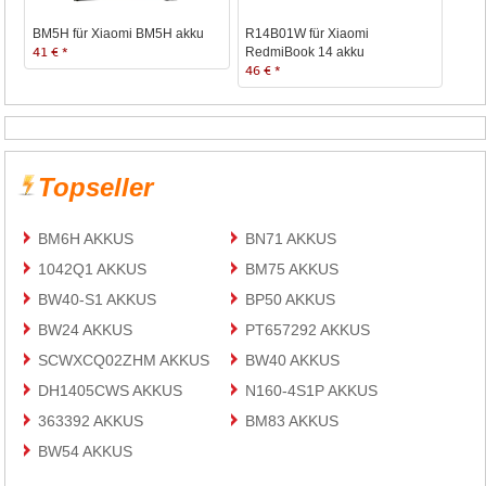
BM5H für Xiaomi BM5H akku
R14B01W für Xiaomi
41 € *
RedmiBook 14 akku
46 € *
Topseller
BM6H AKKUS
BN71 AKKUS
1042Q1 AKKUS
BM75 AKKUS
BW40-S1 AKKUS
BP50 AKKUS
BW24 AKKUS
PT657292 AKKUS
SCWXCQ02ZHM AKKUS
BW40 AKKUS
DH1405CWS AKKUS
N160-4S1P AKKUS
363392 AKKUS
BM83 AKKUS
BW54 AKKUS