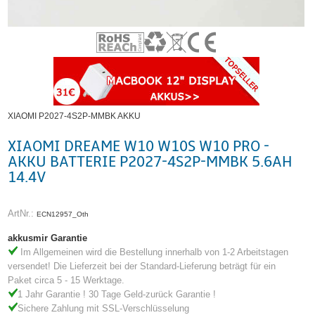
XIAOMI P2027-4S2P-MMBK AKKU
XIAOMI DREAME W10 W10S W10 PRO -
AKKU BATTERIE P2027-4S2P-MMBK 5.6AH
14.4V
ArtNr.:
ECN12957_Oth
akkusmir Garantie
Im Allgemeinen wird die Bestellung innerhalb von 1-2 Arbeitstagen
versendet! Die Lieferzeit bei der Standard-Lieferung beträgt für ein
Paket circa 5 - 15 Werktage.
1 Jahr Garantie ! 30 Tage Geld-zurück Garantie !
Sichere Zahlung mit SSL-Verschlüsselung