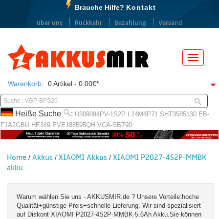
Brauche Hilfe?
Kontakt
über uns
Rückkehr
Bezahlung
Versand
Menü
Warenkorb
:
0 Artikel - 0.00€*
Heiße Suche
:
U309094PV-1S2P
L24M4P71
SHT3585130
EB-
F1A2GBU
HE349
EVE188595QH
VCA-SBT90
Home
Akkus
XIAOMI Akkus
XIAOMI P2027-4S2P-MMBK
/
/
/
akku
Warum wählen Sie uns - AKKUSMIR.de ? Unsere Vorteile:hoche
Qualität+günstige Preis+schnelle Lieferung. Wir sind spezialisiert
auf Diskont XIAOMI P2027-4S2P-MMBK-5.6Ah Akku.Sie können