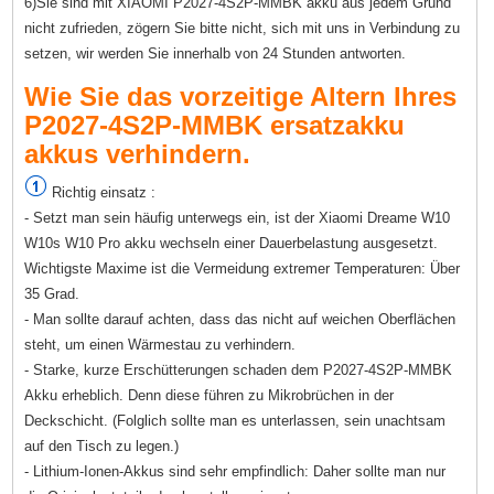
6)Sie sind mit XIAOMI P2027-4S2P-MMBK akku aus jedem Grund
nicht zufrieden, zögern Sie bitte nicht, sich mit uns in Verbindung zu
setzen, wir werden Sie innerhalb von 24 Stunden antworten.
Wie Sie das vorzeitige Altern Ihres
P2027-4S2P-MMBK ersatzakku
akkus verhindern.
Richtig einsatz :
- Setzt man sein häufig unterwegs ein, ist der Xiaomi Dreame W10
W10s W10 Pro akku wechseln einer Dauerbelastung ausgesetzt.
Wichtigste Maxime ist die Vermeidung extremer Temperaturen: Über
35 Grad.
- Man sollte darauf achten, dass das nicht auf weichen Oberflächen
steht, um einen Wärmestau zu verhindern.
- Starke, kurze Erschütterungen schaden dem P2027-4S2P-MMBK
Akku erheblich. Denn diese führen zu Mikrobrüchen in der
Deckschicht. (Folglich sollte man es unterlassen, sein unachtsam
auf den Tisch zu legen.)
- Lithium-Ionen-Akkus sind sehr empfindlich: Daher sollte man nur