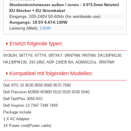
Steckerdurchmesser außen / innen :
4.5*3.0mm Netzteil
EU Stecker + EU Stromkabel
Eingangs :100-240V 50-60Hz (for worldwide use)
Ausgangs: 19.5V 6.67A 130W
Leistung (Watt):
130W
Ersetzt folgende typen:
0V363H, 06TTY6, 6TTY6, 09TXK7, 0RN7NW, RN7NW, DA130PM130,
HA130PM130, 332-1892, ADP-130EB BA, AD065G2Uz, 0RN7NW
Kompatibel mit folgenden Modellen:
Dell XPS 15 9530 9550 9560 9570 7590
Dell Precision M2800 M3800 5510 5520 5530 5540;
Dell OptiPlex 3050 AIO
Dell Inspiron 13 7347 7348 7459
Package include
1 X AC Adapter
1X Power cord(Power cable)