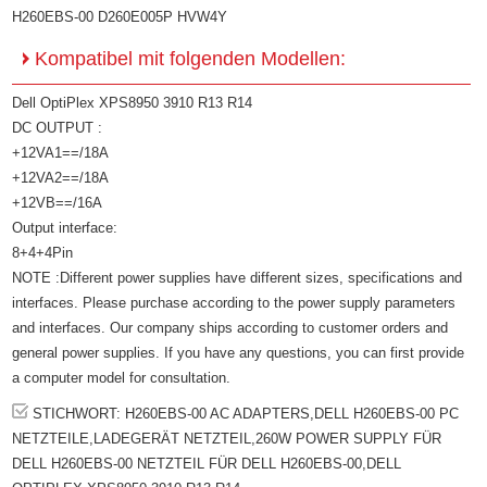
H260EBS-00 D260E005P HVW4Y
Kompatibel mit folgenden Modellen:
Dell OptiPlex XPS8950 3910 R13 R14
DC OUTPUT :
+12VA1==/18A
+12VA2==/18A
+12VB==/16A
Output interface:
8+4+4Pin
NOTE :Different power supplies have different sizes, specifications and
interfaces. Please purchase according to the power supply parameters
and interfaces. Our company ships according to customer orders and
general power supplies. If you have any questions, you can first provide
a computer model for consultation.
STICHWORT: H260EBS-00 AC ADAPTERS,DELL H260EBS-00 PC
NETZTEILE,LADEGERÄT NETZTEIL,260W POWER SUPPLY FÜR
DELL H260EBS-00 NETZTEIL FÜR DELL H260EBS-00,DELL