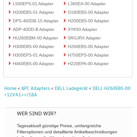
L500EPS-01 Adapter
L360EA-00 Adapter
H200EBS-01 Adapter
D180EBS-00 Adapter
DPS-460DB-15 Adapter
H200EBS-00 Adapter
ADP-40DD-B Adapter
XYK93 Adapter
HU260EBM-00 Adapter
0RGJRX Adapter
H300EBS-00 Adapter
H260EBS-00 Adapter
H300EPS-01 Adapter
H750EPS-00 Adapter
H460EBS-00 Adapter
H220EPA-00 Adapter
Home
&PC Adapters
DELL Ladegerät
DELL H260EBS-00
<
<
<
+12VA1==/18A
WER SIND WIR?
Tagesaktuell günstige Preise, umfangreiche
Filteroptionen und detaillierte Artikelbeschreibungen