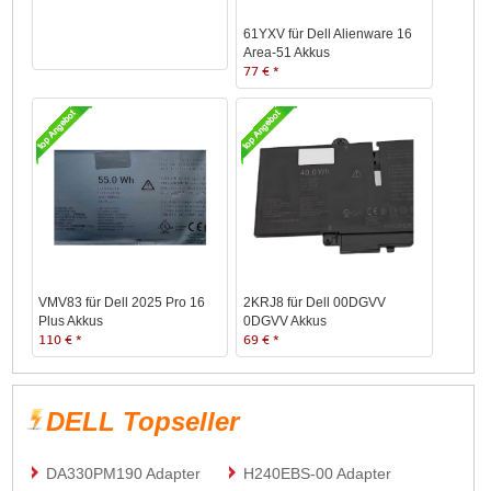
61YXV für Dell Alienware 16
Area-51 Akkus
77 € *
VMV83 für Dell 2025 Pro 16
2KRJ8 für Dell 00DGVV
Plus Akkus
0DGVV Akkus
110 € *
69 € *
DELL Topseller
DA330PM190 Adapter
H240EBS-00 Adapter