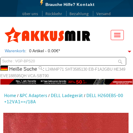
Brauche Hilfe?
Kontakt
über uns
Rückkehr
Bezahlung
Versand
Menü
Warenkorb
:
0 Artikel - 0.00€*
Heiße Suche
:
L24M4P71
SHT3585130
EB-F1A2GBU
HE349
EVE188595QH
VCA-SBT90
Home
&PC Adapters
DELL Ladegerät
DELL H260EBS-00
/
/
/
+12VA1==/18A