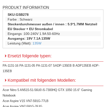
PRODUKT INFORMATION
SKU:
GSB278
Farbe :
Schwarz
Steckerdurchmesser außen / innen :
5.5*1.7MM Netzteil
EU Stecker + EU Stromkabel
Eingangs :100-240V 1.9A 50-60Hz
Ausgangs: 19V 7.1A 135W
Leistung (Watt):
135W
Ersetzt folgende typen:
PA-1131-16 PA-1131-05 PA-1131-07 SADP-135EB B ADP135EB ADP-
135EB
Kompatibel mit folgenden Modellen:
Acer Nitro 5 AN515-51-56U0 i5-7300HQ GTX 1050 15.6" Gaming
Notebook
Acer Aspire V15 VN7-591G-77LB
Acer Aspire VN7-591G-76JG