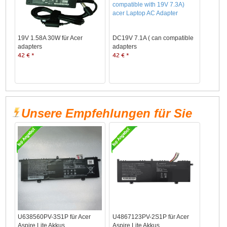
19V 1.58A 30W für Acer
DC19V 7.1A ( can compatible
adapters
adapters
42 € *
42 € *
Unsere Empfehlungen für Sie
U638560PV-3S1P für Acer
U4867123PV-2S1P für Acer
Aspire Lite Akkus
Aspire Lite Akkus