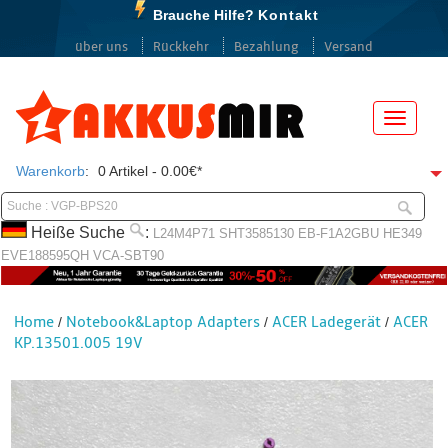
Brauche Hilfe?
Kontakt
über uns
Rückkehr
Bezahlung
Versand
Menü
Warenkorb
:
0 Artikel - 0.00€*
Heiße Suche
:
L24M4P71
SHT3585130
EB-F1A2GBU
HE349
EVE188595QH
VCA-SBT90
Home
Notebook&Laptop Adapters
ACER Ladegerät
ACER
/
/
/
KP.13501.005 19V