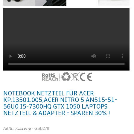
NOTEBOOK NETZTEIL FÜR ACER
KP.13501.005,ACER NITRO 5 AN515-51-
56U0 I5-7300HQ GTX 1050 LAPTOPS
NETZTEIL & ADAPTER - SPAREN 30% !
ArtNr.:
- GSB278
ACE17970