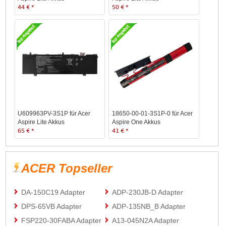
44 € *
50 € *
U609963PV-3S1P für Acer
18650-00-01-3S1P-0 für Acer
Aspire Lite Akkus
Aspire One Akkus
65 € *
41 € *
ACER Topseller
DA-150C19 Adapter
ADP-230JB-D Adapter
DPS-65VB Adapter
ADP-135NB_B Adapter
FSP220-30FABA Adapter
A13-045N2A Adapter