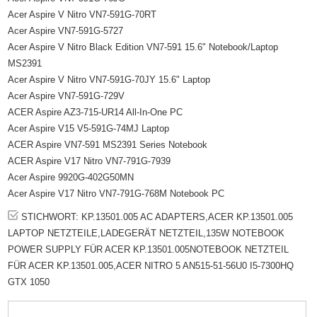
Acer Aspire V Nitro VN7-591G-70RT
Acer Aspire VN7-591G-5727
Acer Aspire V Nitro Black Edition VN7-591 15.6" Notebook/Laptop
MS2391
Acer Aspire V Nitro VN7-591G-70JY 15.6" Laptop
Acer Aspire VN7-591G-729V
ACER Aspire AZ3-715-UR14 All-In-One PC
Acer Aspire V15 V5-591G-74MJ Laptop
ACER Aspire VN7-591 MS2391 Series Notebook
ACER Aspire V17 Nitro VN7-791G-7939
Acer Aspire 9920G-402G50MN
Acer Aspire V17 Nitro VN7-791G-768M Notebook PC
STICHWORT: KP.13501.005 AC ADAPTERS,ACER KP.13501.005
LAPTOP NETZTEILE,LADEGERÄT NETZTEIL,135W NOTEBOOK
POWER SUPPLY FÜR ACER KP.13501.005NOTEBOOK NETZTEIL
FÜR ACER KP.13501.005,ACER NITRO 5 AN515-51-56U0 I5-7300HQ
GTX 1050