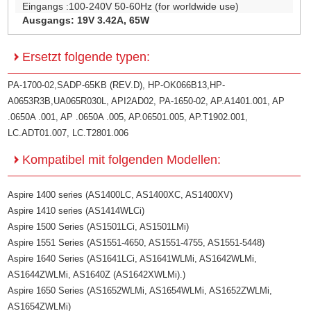
Eingangs :100-240V 50-60Hz (for worldwide use)
Ausgangs: 19V 3.42A, 65W
Ersetzt folgende typen:
PA-1700-02,SADP-65KB (REV.D), HP-OK066B13,HP-
A0653R3B,UA065R030L, API2AD02, PA-1650-02, AP.A1401.001, AP
.0650A .001, AP .0650A .005, AP.06501.005, AP.T1902.001,
LC.ADT01.007, LC.T2801.006
Kompatibel mit folgenden Modellen:
Aspire 1400 series (AS1400LC, AS1400XC, AS1400XV)
Aspire 1410 series (AS1414WLCi)
Aspire 1500 Series (AS1501LCi, AS1501LMi)
Aspire 1551 Series (AS1551-4650, AS1551-4755, AS1551-5448)
Aspire 1640 Series (AS1641LCi, AS1641WLMi, AS1642WLMi,
AS1644ZWLMi, AS1640Z (AS1642XWLMi).)
Aspire 1650 Series (AS1652WLMi, AS1654WLMi, AS1652ZWLMi,
AS1654ZWLMi)