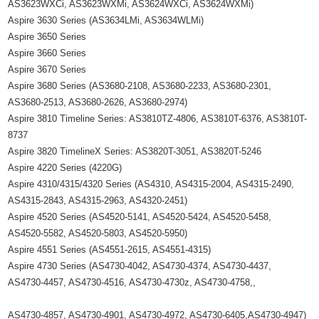
AS3623WXCi, AS3623WXMi, AS3624WXCi, AS3624WXMi)
Aspire 3630 Series (AS3634LMi, AS3634WLMi)
Aspire 3650 Series
Aspire 3660 Series
Aspire 3670 Series
Aspire 3680 Series (AS3680-2108, AS3680-2233, AS3680-2301,
AS3680-2513, AS3680-2626, AS3680-2974)
Aspire 3810 Timeline Series: AS3810TZ-4806, AS3810T-6376, AS3810T-
8737
Aspire 3820 TimelineX Series: AS3820T-3051, AS3820T-5246
Aspire 4220 Series (4220G)
Aspire 4310/4315/4320 Series (AS4310, AS4315-2004, AS4315-2490,
AS4315-2843, AS4315-2963, AS4320-2451)
Aspire 4520 Series (AS4520-5141, AS4520-5424, AS4520-5458,
AS4520-5582, AS4520-5803, AS4520-5950)
Aspire 4551 Series (AS4551-2615, AS4551-4315)
Aspire 4730 Series (AS4730-4042, AS4730-4374, AS4730-4437,
AS4730-4457, AS4730-4516, AS4730-4730z, AS4730-4758,,
AS4730-4857, AS4730-4901, AS4730-4972, AS4730-6405,AS4730-4947)