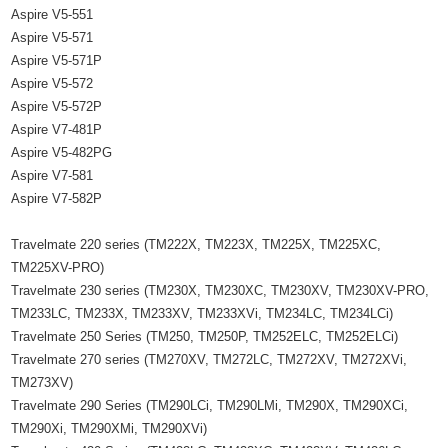
Aspire V5-551
Aspire V5-571
Aspire V5-571P
Aspire V5-572
Aspire V5-572P
Aspire V7-481P
Aspire V5-482PG
Aspire V7-581
Aspire V7-582P
Travelmate 220 series (TM222X, TM223X, TM225X, TM225XC,
TM225XV-PRO)
Travelmate 230 series (TM230X, TM230XC, TM230XV, TM230XV-PRO,
TM233LC, TM233X, TM233XV, TM233XVi, TM234LC, TM234LCi)
Travelmate 250 Series (TM250, TM250P, TM252ELC, TM252ELCi)
Travelmate 270 series (TM270XV, TM272LC, TM272XV, TM272XVi,
TM273XV)
Travelmate 290 Series (TM290LCi, TM290LMi, TM290X, TM290XCi,
TM290Xi, TM290XMi, TM290XVi)