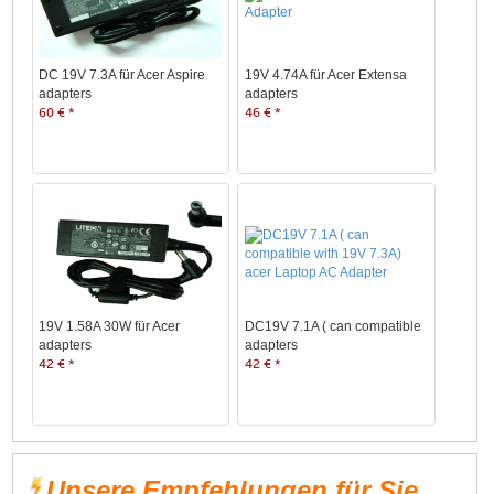
DC 19V 7.3A für Acer Aspire
19V 4.74A für Acer Extensa
adapters
adapters
60 € *
46 € *
19V 1.58A 30W für Acer
DC19V 7.1A ( can compatible
adapters
adapters
42 € *
42 € *
Unsere Empfehlungen für Sie