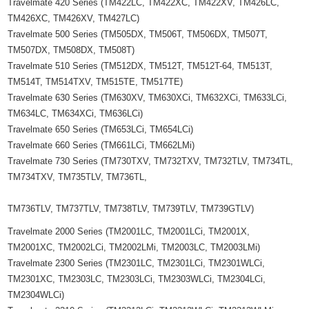
Travelmate 420 Series (TM422LC, TM422XC, TM422XV, TM426LC,
TM426XC, TM426XV, TM427LC)
Travelmate 500 Series (TM505DX, TM506T, TM506DX, TM507T,
TM507DX, TM508DX, TM508T)
Travelmate 510 Series (TM512DX, TM512T, TM512T-64, TM513T,
TM514T, TM514TXV, TM515TE, TM517TE)
Travelmate 630 Series (TM630XV, TM630XCi, TM632XCi, TM633LCi,
TM634LC, TM634XCi, TM636LCi)
Travelmate 650 Series (TM653LCi, TM654LCi)
Travelmate 660 Series (TM661LCi, TM662LMi)
Travelmate 730 Series (TM730TXV, TM732TXV, TM732TLV, TM734TL,
TM734TXV, TM735TLV, TM736TL,
TM736TLV, TM737TLV, TM738TLV, TM739TLV, TM739GTLV)
Travelmate 2000 Series (TM2001LC, TM2001LCi, TM2001X,
TM2001XC, TM2002LCi, TM2002LMi, TM2003LC, TM2003LMi)
Travelmate 2300 Series (TM2301LC, TM2301LCi, TM2301WLCi,
TM2301XC, TM2303LC, TM2303LCi, TM2303WLCi, TM2304LCi,
TM2304WLCi)