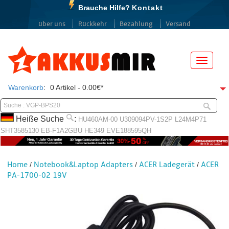
Brauche Hilfe?
Kontakt
über uns
Rückkehr
Bezahlung
Versand
Menü
Warenkorb
:
0 Artikel - 0.00€*
Heiße Suche
:
HU460AM-00
U309094PV-1S2P
L24M4P71
SHT3585130
EB-F1A2GBU
HE349
EVE188595QH
Home
Notebook&Laptop Adapters
ACER Ladegerät
ACER
/
/
/
PA-1700-02 19V