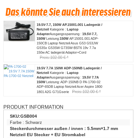
19.5V-7.7, 150W AP.15001.001 Ladegerät /
Netzteil
Kategorie :
Laptop
Adapter
Ausgangsspannung :
19.5V-7.7,
150W
Leistung:
150W
AP.15001.001 ADP-
150CB Laptop Netzteil Asus G53 G53JW
G53Sx G53SW G73SW-BST6 19v 7.7a
150w AC ladegerät Adaptor+Cord
Preis:102.00 € *
19.5V 7.7A 150W ADP-150NB Ladegerät /
Netzteil
Kategorie :
Laptop
Adapter
Ausgangsspannung :
19.5V 7.7A
150W
Leistung:
ADP-150NB D PA-1700-02
ADP-65DB Laptop Netzteil Acer Aspire 1800
Preis:102.00 € *
1801 A2G G71Gserie
PRODUKT INFORMATION
SKU:
GSB004
Farbe :
Schwarz
Steckerdurchmesser außen / innen :
5.5mm×1.7 mm
Netzteil EU Stecker + EU Stromkabel