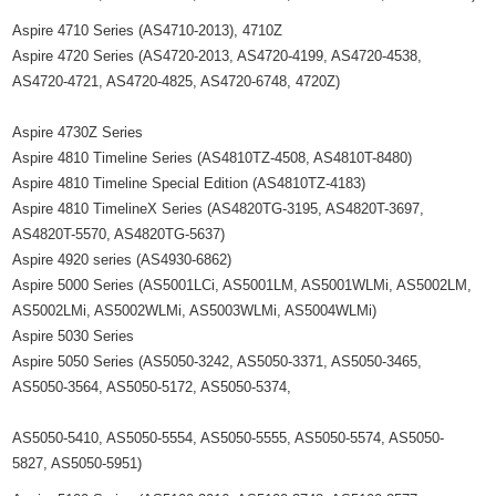
Aspire 4710 Series (AS4710-2013), 4710Z
Aspire 4720 Series (AS4720-2013, AS4720-4199, AS4720-4538,
AS4720-4721, AS4720-4825, AS4720-6748, 4720Z)
Aspire 4730Z Series
Aspire 4810 Timeline Series (AS4810TZ-4508, AS4810T-8480)
Aspire 4810 Timeline Special Edition (AS4810TZ-4183)
Aspire 4810 TimelineX Series (AS4820TG-3195, AS4820T-3697,
AS4820T-5570, AS4820TG-5637)
Aspire 4920 series (AS4930-6862)
Aspire 5000 Series (AS5001LCi, AS5001LM, AS5001WLMi, AS5002LM,
AS5002LMi, AS5002WLMi, AS5003WLMi, AS5004WLMi)
Aspire 5030 Series
Aspire 5050 Series (AS5050-3242, AS5050-3371, AS5050-3465,
AS5050-3564, AS5050-5172, AS5050-5374,
AS5050-5410, AS5050-5554, AS5050-5555, AS5050-5574, AS5050-
5827, AS5050-5951)