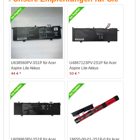
U638560PV-3S1P für Acer
U4867123PV-2S1P für Acer
Aspire Lite Akkus
Aspire Lite Akkus
44 € *
50 € *
U609963PV-3S1P für Acer
18650-00-01-3S1P-0 für Acer